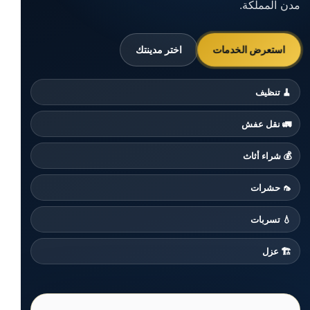
مدن المملكة.
استعرض الخدمات
اختر مدينتك
🧹 تنظيف
🚛 نقل عفش
💰 شراء أثاث
🦟 حشرات
💧 تسربات
🏗️ عزل