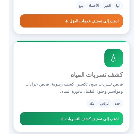
أبها
الخبر
الأحساء
ينبع
اذهب إلى تصنيف خدمات العزل ←
💧
كشف تسربات المياه
فحص تسربات بدون تكسير، كشف رطوبة، فحص خزانات
ومواسير وحلول لتقليل فاتورة المياه.
جدة
الرياض
مكة
اذهب إلى تصنيف كشف التسربات ←