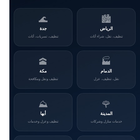
🌊
🏙️
الرياض
جدة
تنظيف، نقل، شراء أثاث
تنظيف، تسربات، أثاث
🕋
🏭
الدمام
مكة
نقل، تنظيف، عزل
تنظيف ونقل ومكافحة
⛰️
🌹
المدينة
أبها
خدمات منازل وشركات
تنظيف وعزل وخدمات