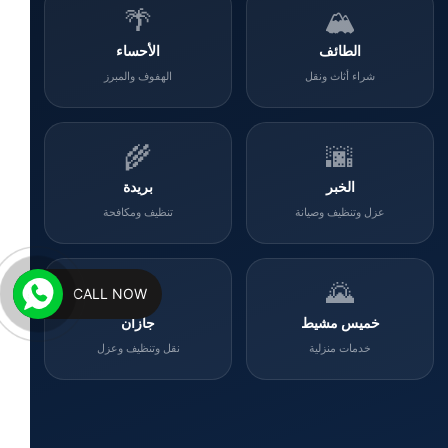
🌴
🏔️
الطائف
الأحساء
شراء أثاث ونقل
الهفوف والمبرز
🌾
🌆
الخبر
بريدة
عزل وتنظيف وصيانة
تنظيف ومكافحة
🌊
🌄
CALL NOW
خميس مشيط
جازان
خدمات منزلية
نقل وتنظيف وعزل