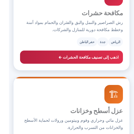
مكافحة حشرات
رش الصراصير والنمل والبق والفئران والحمام بمواد آمنة
وخطط مكافحة دورية للمنازل والشركات.
الرياض
جدة
حفر الباطن
اذهب إلى تصنيف مكافحة الحشرات ←
🏗️
عزل أسطح وخزانات
عزل مائي وحراري وفوم وبيتومين ورولات لحماية الأسطح
والخزانات من التسرب والحرارة.