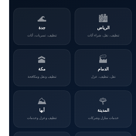
🌊
🏙️
الرياض
جدة
تنظيف، نقل، شراء أثاث
تنظيف، تسربات، أثاث
🕋
🏭
الدمام
مكة
نقل، تنظيف، عزل
تنظيف ونقل ومكافحة
⛰️
🌹
المدينة
أبها
خدمات منازل وشركات
تنظيف وعزل وخدمات