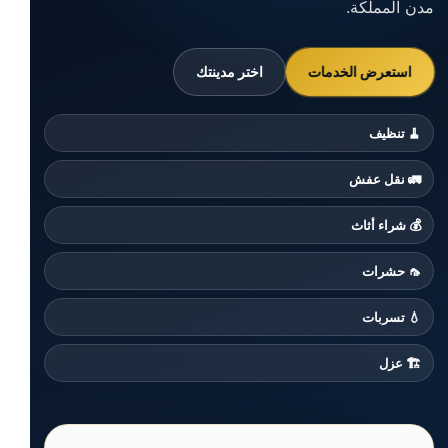
مدن المملكة.
استعرض الخدمات
اختر مدينتك
🧹 تنظيف
🚛 نقل عفش
💰 شراء أثاث
🦟 حشرات
💧 تسربات
🏗️ عزل