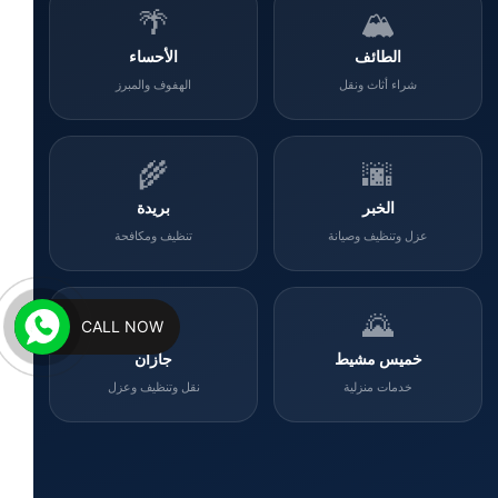
🌴
🏔️
الطائف
الأحساء
شراء أثاث ونقل
الهفوف والمبرز
🌾
🌆
الخبر
بريدة
عزل وتنظيف وصيانة
تنظيف ومكافحة
🌊
🌄
CALL NOW
خميس مشيط
جازان
خدمات منزلية
نقل وتنظيف وعزل