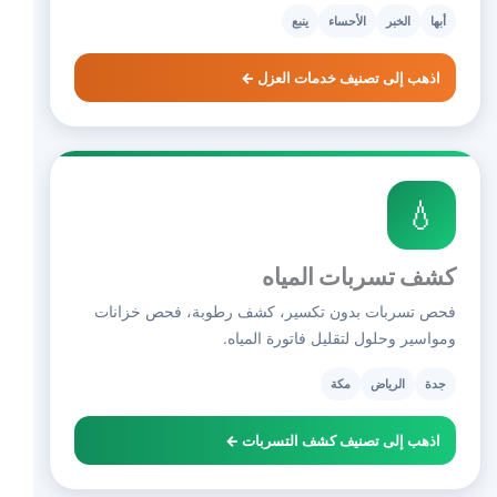
أبها
الخبر
الأحساء
ينبع
اذهب إلى تصنيف خدمات العزل ←
💧
كشف تسربات المياه
فحص تسربات بدون تكسير، كشف رطوبة، فحص خزانات
ومواسير وحلول لتقليل فاتورة المياه.
جدة
الرياض
مكة
اذهب إلى تصنيف كشف التسربات ←