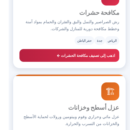
مكافحة حشرات
رش الصراصير والنمل والبق والفئران والحمام بمواد آمنة
وخطط مكافحة دورية للمنازل والشركات.
الرياض
جدة
حفر الباطن
اذهب إلى تصنيف مكافحة الحشرات ←
🏗️
عزل أسطح وخزانات
عزل مائي وحراري وفوم وبيتومين ورولات لحماية الأسطح
والخزانات من التسرب والحرارة.