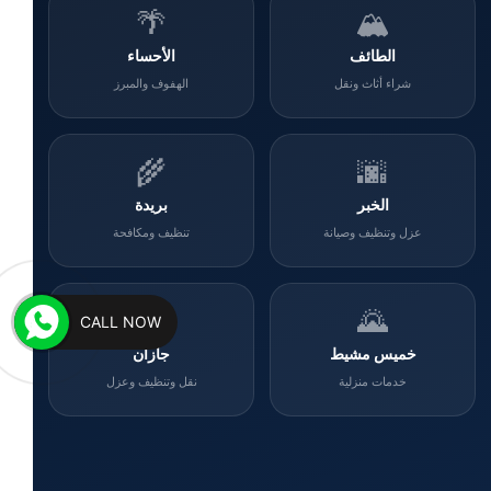
🌴
🏔️
الطائف
الأحساء
شراء أثاث ونقل
الهفوف والمبرز
🌾
🌆
الخبر
بريدة
عزل وتنظيف وصيانة
تنظيف ومكافحة
🌊
🌄
CALL NOW
خميس مشيط
جازان
خدمات منزلية
نقل وتنظيف وعزل