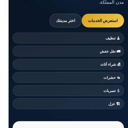
مدن المملكة.
استعرض الخدمات
اختر مدينتك
🧹 تنظيف
🚛 نقل عفش
💰 شراء أثاث
🦟 حشرات
💧 تسربات
🏗️ عزل