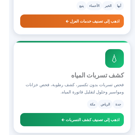
أبها
الخبر
الأحساء
ينبع
اذهب إلى تصنيف خدمات العزل ←
💧
كشف تسربات المياه
فحص تسربات بدون تكسير، كشف رطوبة، فحص خزانات
ومواسير وحلول لتقليل فاتورة المياه.
جدة
الرياض
مكة
اذهب إلى تصنيف كشف التسربات ←