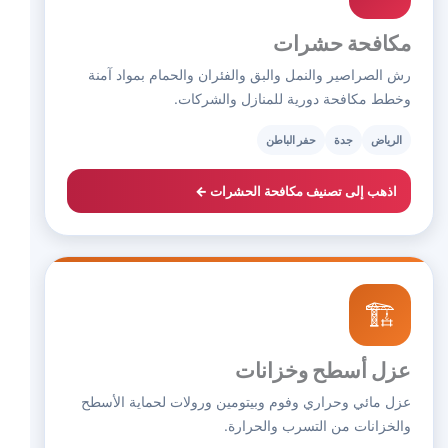
مكافحة حشرات
رش الصراصير والنمل والبق والفئران والحمام بمواد آمنة
وخطط مكافحة دورية للمنازل والشركات.
الرياض
جدة
حفر الباطن
اذهب إلى تصنيف مكافحة الحشرات ←
🏗️
عزل أسطح وخزانات
عزل مائي وحراري وفوم وبيتومين ورولات لحماية الأسطح
والخزانات من التسرب والحرارة.