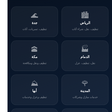
🌊
🏙️
الرياض
جدة
تنظيف، نقل، شراء أثاث
تنظيف، تسربات، أثاث
🕋
🏭
الدمام
مكة
نقل، تنظيف، عزل
تنظيف ونقل ومكافحة
⛰️
🌹
المدينة
أبها
خدمات منازل وشركات
تنظيف وعزل وخدمات