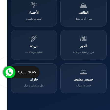
🌴
🏔️
الطائف
الأحساء
شراء أثاث ونقل
الهفوف والمبرز
🌾
🌆
الخبر
بريدة
عزل وتنظيف وصيانة
تنظيف ومكافحة
🌊
🌄
CALL NOW
خميس مشيط
جازان
خدمات منزلية
نقل وتنظيف وعزل