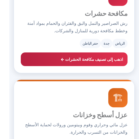
مكافحة حشرات
رش الصراصير والنمل والبق والفئران والحمام بمواد آمنة
وخطط مكافحة دورية للمنازل والشركات.
الرياض
جدة
حفر الباطن
اذهب إلى تصنيف مكافحة الحشرات ←
🏗️
عزل أسطح وخزانات
عزل مائي وحراري وفوم وبيتومين ورولات لحماية الأسطح
والخزانات من التسرب والحرارة.