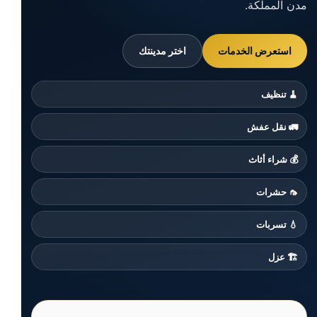
مدن المملكة.
استعرض الخدمات
اختر مدينتك
🧹 تنظيف
🚛 نقل عفش
💰 شراء أثاث
🦟 حشرات
💧 تسربات
🏗️ عزل