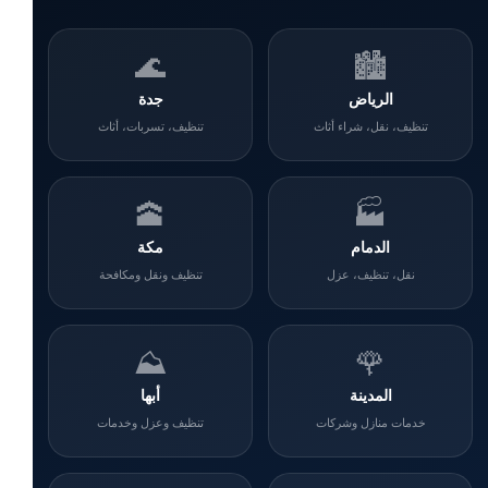
🌊
🏙️
الرياض
جدة
تنظيف، نقل، شراء أثاث
تنظيف، تسربات، أثاث
🕋
🏭
الدمام
مكة
نقل، تنظيف، عزل
تنظيف ونقل ومكافحة
⛰️
🌹
المدينة
أبها
خدمات منازل وشركات
تنظيف وعزل وخدمات