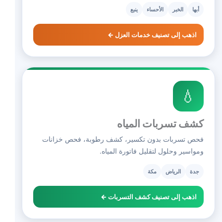
أبها
الخبر
الأحساء
ينبع
اذهب إلى تصنيف خدمات العزل ←
💧
كشف تسربات المياه
فحص تسربات بدون تكسير، كشف رطوبة، فحص خزانات
ومواسير وحلول لتقليل فاتورة المياه.
جدة
الرياض
مكة
اذهب إلى تصنيف كشف التسربات ←