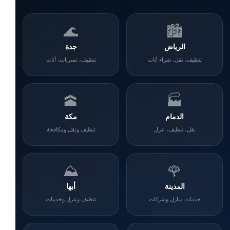
🌊
🏙️
الرياض
جدة
تنظيف، نقل، شراء أثاث
تنظيف، تسربات، أثاث
🕋
🏭
الدمام
مكة
نقل، تنظيف، عزل
تنظيف ونقل ومكافحة
⛰️
🌹
المدينة
أبها
خدمات منازل وشركات
تنظيف وعزل وخدمات