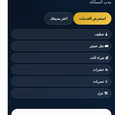
مدن المملكة.
استعرض الخدمات
اختر مدينتك
🧹 تنظيف
🚛 نقل عفش
💰 شراء أثاث
🦟 حشرات
💧 تسربات
🏗️ عزل