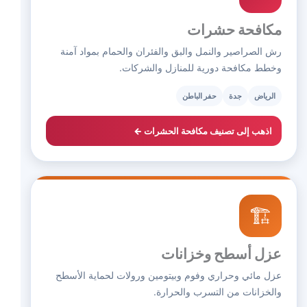
مكافحة حشرات
رش الصراصير والنمل والبق والفئران والحمام بمواد آمنة
وخطط مكافحة دورية للمنازل والشركات.
الرياض
جدة
حفر الباطن
اذهب إلى تصنيف مكافحة الحشرات ←
🏗️
عزل أسطح وخزانات
عزل مائي وحراري وفوم وبيتومين ورولات لحماية الأسطح
والخزانات من التسرب والحرارة.