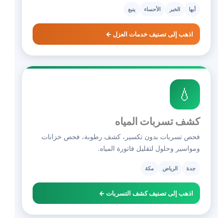
أبها
الخبر
الأحساء
ينبع
اذهب إلى تصنيف خدمات العزل ←
💧
كشف تسربات المياه
فحص تسربات بدون تكسير، كشف رطوبة، فحص خزانات
ومواسير وحلول لتقليل فاتورة المياه.
جدة
الرياض
مكة
اذهب إلى تصنيف كشف التسربات ←