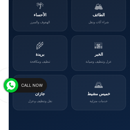
🌴
🏔️
الطائف
الأحساء
شراء أثاث ونقل
الهفوف والمبرز
🌾
🌆
الخبر
بريدة
عزل وتنظيف وصيانة
تنظيف ومكافحة
🌊
🌄
CALL NOW
خميس مشيط
جازان
خدمات منزلية
نقل وتنظيف وعزل