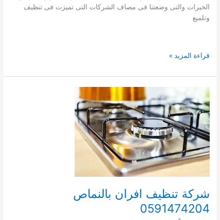
الخيرات والتى وضعتنا فى مصاف الشركات التى تميزت فى تنظيف
وتلميع
شركة
قراءة المزيد »
تنظيف
افران
ببارق
0534989614
شركة تنظيف افران بالنماص
0591474204