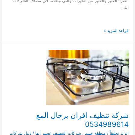
الفترة الكثير والكثير من الخيرات والتى وضعتنا فى مصاف الشركات
التى
شركة
قراءة المزيد »
تنظيف
افران
بسراة
عبيد
0534989614
شركة تنظيف افران برجال المع
0534989614
اترك تعليقاً
/
منطقة عسير
,
شركات التنظيف عسير ابها
/
دليل شركات