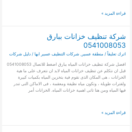
شركة
قراءة المزيد »
تنظيف
خزانات
ببلقرن
شركة تنظيف خزانات ببارق
0541008053
0541008053
اترك تعليقاً
/
منطقة عسير
,
شركات التنظيف عسير ابها
/
دليل شركات
افضل شركة تنظيف خزانات المياه ببارق اضغط للاتصال 0541008053
قبل ان نتكلم عن تنظيف خزانات المياه لابد ان نتعرف على ما هية
الخزانات ، هى المكان الذى نقوم فية بتخزين المياه بكميات كبيرة
ولفترات طويلة ، وتكون مياه نظيفة ومعقمة ، فى الاماكن التى تندر
فيها المياه ومن هنا تاتى اهمية خزانات المياه. الخزانات أمر
شركة
قراءة المزيد »
تنظيف
خزانات
ببارق