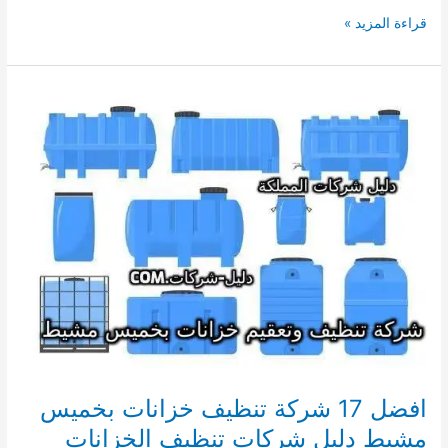
افضل
قراءة المزيد »
19
شركة
تنظيف
سجاد
بخميس
مشيط
ارخص
شركات
غسيل
السجاد
بالبخار
فى
مكانة
افضل 17 شركة تنظيف خزانات بخميس
مشيط دليل شركات تنظيف الخزانات