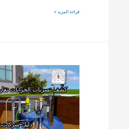
دليل
قراءة المزيد »
19
شركة
كشف
تسربات
الخزانات
بمحايل
عسير
0503790908