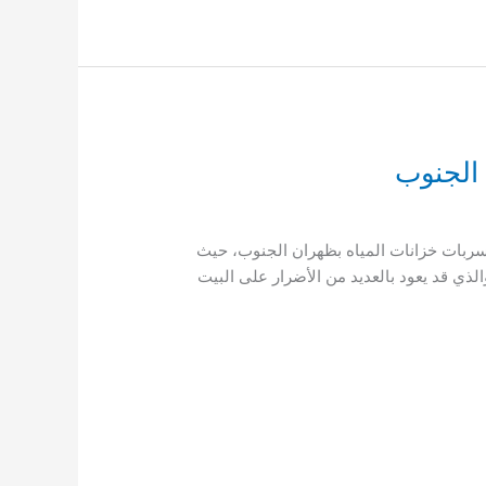
ان الجنوب شركة لمسة الجنوب اضغط للاتصال 0503790908 شركة كشف تسربات خزانات المياه بظهران الجنوب، حيث
ذي قد يعود بالعديد من الأضرار على البيت