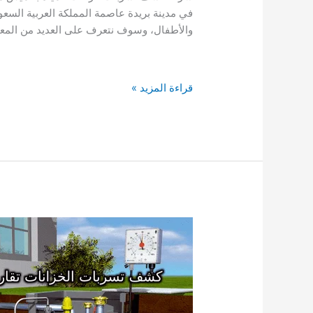
في مدينة بريدة عاصمة المملكة العربية السعو
والأطفال، وسوف نتعرف على العديد من المع
دليل
قراءة المزيد »
افضل
17
شركة
كشف
تسربات
الخزانات
بخميس
مشيط
0503790908
ارخص
اسعار
شركات
كشف