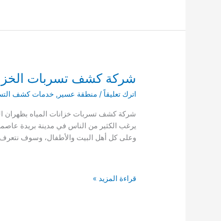
تسربات
الخزانات
بابها
0541008053
شركة كشف تسربات الخزانات بظهران ال
اترك تعليقاً
/
منطقة عسير
,
خدمات كشف التس
يرغب الكثير من الناس في مدينة بريدة عاصمة 
وعلى كل أهل البيت والأطفال، وسوف نتعرف
شركة
قراءة المزيد »
كشف
تسربات
الخزانات