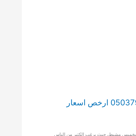
دليل افضل 17 شركة كشف تسربات الخزانات بخميس مشيط 0503790908 ارخص اسعار
0503 شركة كشف تسربات خزانات المياه بخميس مشيط، حيث يرغب الكثير من الناس