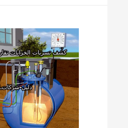
بظهران
الجنوب
0503790908
لمسة
الجنوب