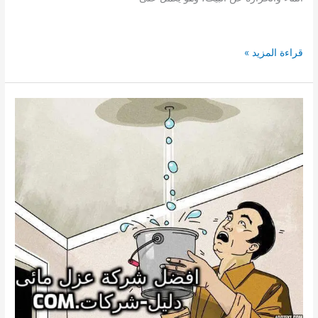
افضل
قراءة المزيد »
شركة
عزل
مائى
بجدة
0503790908
عزل
مائى
للاسطح
والخزانات
بمنازل
جدة