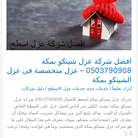
افضل شركة عزل شينكو بمكة
0503790908 – عزل متخصصة فى عزل
الشينكو بمكة
اترك تعليقاً
/
خدمات جدة
,
خدمات عزل الاسطح
/
دليل شركات
شركة عزل شينكو بمكة اضغط للاتصال 0503790908 شركة عزل
شينكو بمكة، يبحث الكثير من الناس لعمل عزل على السطح الخاص
بالمنزل أو البيت، وذلك لمنع كثير من مشاكل تسريب المياة، وقبل أن
نتعرف على استخدامات شينكو، سوف نتعرف في هذا المقال على ما
هو شركة عزل شينكو بمكة الذي يستخدم، وما هي فوائده، ولماذا يرغب
[…]