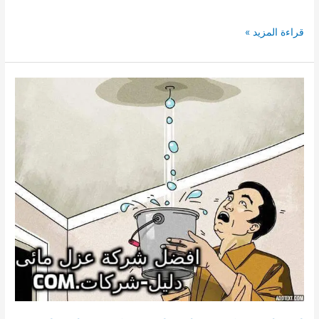
افضل
قراءة المزيد »
شركة
عزل
شينكو
بالجموم
–
عزل
متخصصة
فى
عزل
الشينكو
بالجموم