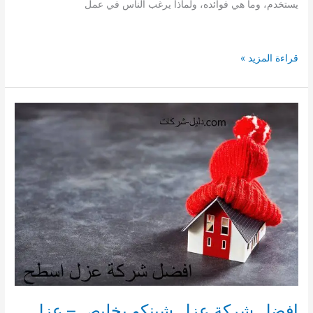
يستخدم، وما هي فوائده، ولماذا يرغب الناس في عمل
افضل
قراءة المزيد »
شركة
عزل
شينكو
برابغ
–
عزل
متخصصة
فى
عزل
الشينكو
برابغ
افضل شركة عزل شينكو بخليص – عزل