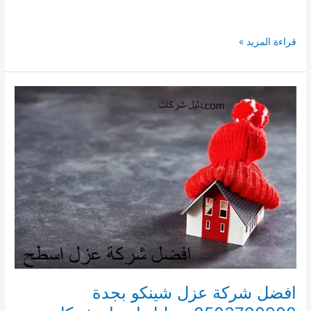
افضل
قراءة المزيد »
شركة
عزل
شينكو
بمكة
0503790908
–
عزل
متخصصة
فى
عزل
الشينكو
بمكة
افضل شركة عزل شينكو بجدة