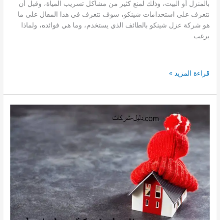
بالمنزل أو البيت، وذلك لمنع كثير من مشاكل تسريب المياة، وقبل أن
نتعرف على استخدامات شينكو، سوف نتعرف في هذا المقال على ما
هو شركة عزل شينكو بالطائف الذي يستخدم، وما هي فوائده، ولماذا
يرغب
افضل
قراءة المزيد »
شركة
عزل
شينكو
بالطائف
0503790908
–
عزل
متخصصة
فى
عزل
الشينكو
بالطائف