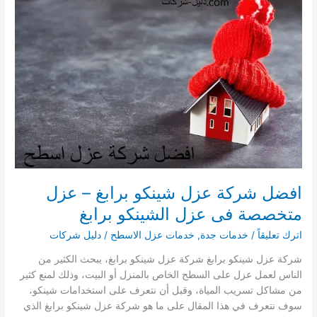
0541008053
–
عزل
متخصصة
فى
عزل
الشينكو
برنية
افضل شركة عزل شينكو برابغ – عزل
متخصصة فى عزل الشينكو برابغ
اترك تعليقاً
/
خدمات جدة
,
خدمات عزل الاسطح
/
دليل شركات
شركة عزل شينكو برابغ شركة عزل شينكو برابغ، يبحث الكثير من
الناس لعمل عزل على السطح الخاص بالمنزل أو البيت، وذلك لمنع كثير
من مشاكل تسريب المياة، وقبل أن نتعرف على استخدامات شينكو،
سوف نتعرف في هذا المقال على ما هو شركة عزل شينكو برابغ الذي