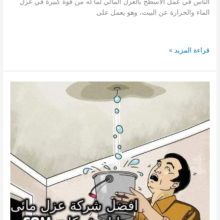
الناس في عمل الأسطح بالعزل المائي لما له من قوة كبيرة في عزل
الماء والحرارة عن البيت، وهو يعمل على
افضل
قراءة المزيد »
شركة
عزل
مائى
برابغ
عزل
مائى
للاسطح
والخزانات
بمنازل
رابغ