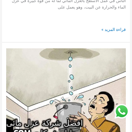
الناس في عمل الأسطح بالعزل المائي لما له من قوة كبيرة في عزل
الماء والحرارة عن البيت، وهو يعمل على
افضل
قراءة المزيد »
شركة
عزل
مائى
بالليث
عزل
مائى
للاسطح
والخزانات
بمنازل
الليث