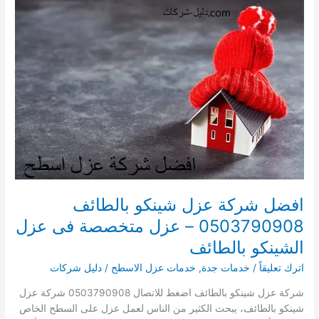
بالقنفذة
0536829510
–
عزل
متخصصة
فى
عزل
الشينكو
بالقنفذة
افضل شركة عزل شينكو بالطائف
0503790908 – عزل متخصصة فى عزل
الشينكو بالطائف
اترك تعليقاً
/
خدمات جدة
,
خدمات عزل الاسطح
/
دليل شركات
شركة عزل شينكو بالطائف اضغط للاتصال 0503790908 شركة عزل
شينكو بالطائف، يبحث الكثير من الناس لعمل عزل على السطح الخاص