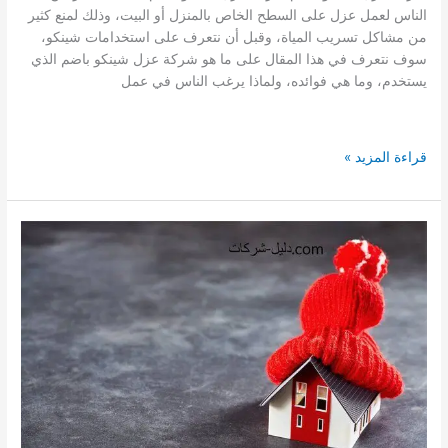
الناس لعمل عزل على السطح الخاص بالمنزل أو البيت، وذلك لمنع كثير
من مشاكل تسريب المياة، وقبل أن نتعرف على استخدامات شينكو،
سوف نتعرف في هذا المقال على ما هو شركة عزل شينكو باضم الذي
يستخدم، وما هي فوائده، ولماذا يرغب الناس في عمل
افضل
قراءة المزيد »
شركة
عزل
شينكو
باضم
–
عزل
متخصصة
فى
عزل
الشينكو
باضم