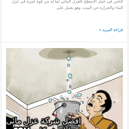
الناس في عمل الأسطح بالعزل المائي لما له من قوة كبيرة في عزل
الماء والحرارة عن البيت، وهو يعمل على
افضل
قراءة المزيد »
شركة
عزل
مائى
باضم
عزل
مائى
للاسطح
والخزانات
بمنازل
اضم