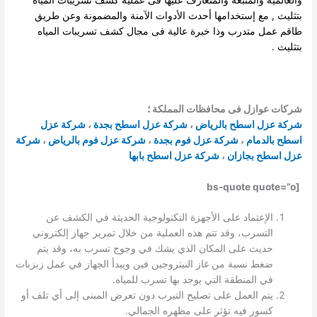
بتثليث , مع إستخدامها أحدث الأدوات الآمنة والمضمونة وعن طريق
طاقم عمل متدرب وذا خبرة عالية فى مجال كشف تسريبات المياه
بتثليث .
شركات عوازل فى محافظات المملكة ؛
شركة عزل اسطح بالرياض
،
شركة عزل اسطح بجدة
،
شركة عزل
اسطح بالدمام
،
شركة عزل فوم بجدة
،
شركة عزل فوم بالرياض
،
شركة
عزل اسطح بجازان
،
شركة عزل اسطح بابها
[bs-quote quote=”o
الإعتماد على الأجهزة التكنولوجية الحديثة في الكشف عن
التسرب، وقد تتم هذه العملية من خلال تمرير جهاز إلكتروني
حديث على المكان الذي يشك في وجوج تسرب به، وقد يتم
ضغط نسبة من غاز النيتروجين فين ويبدأ الجهاز في عمل زبزبات
في المنطقة التي يوجد بها تسرب للمياه.
يتم العمل على تصليح التيرب دون تعرض المبنى إلى أي تلف أو
كسور فيه تؤثر على مظهره الجمالي.