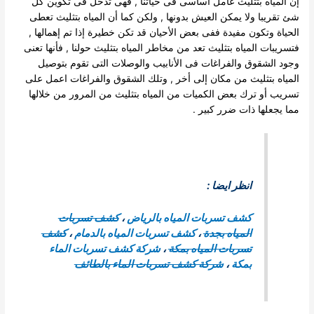
إن المياه بتثليث عامل أساسى فى حياتنا , فهى تدخل فى تكوين كل
شئ تقريبا ولا يمكن العيش بدونها , ولكن كما أن المياه بتثليث تعطى
الحياة وتكون مفيدة ففى بعض الأحيان قد تكن خطيرة إذا تم إهمالها ,
فتسريبات المياه بتثليث تعد من مخاطر المياه بتثليث حولنا , فأنها تعنى
وجود الشقوق والفراغات فى الأنابيب والوصلات التى تقوم بتوصيل
المياه بتثليث من مكان إلى أخر , وتلك الشقوق والفراغات اعمل على
تسريب أو ترك بعض الكميات من المياه بتثليث من المرور من خلالها
مما يجعلها ذات ضرر كبير .
انظر ايضا :
كشف تسربات المياه بالرياض
،
كشف تسربات
المياه بجدة
،
كشف تسربات المياه بالدمام
،
كشف
تسربات المياه بمكة
،
شركة كشف تسربات الماء
بمكة
،
شركة كشف تسربات الماء بالطائف