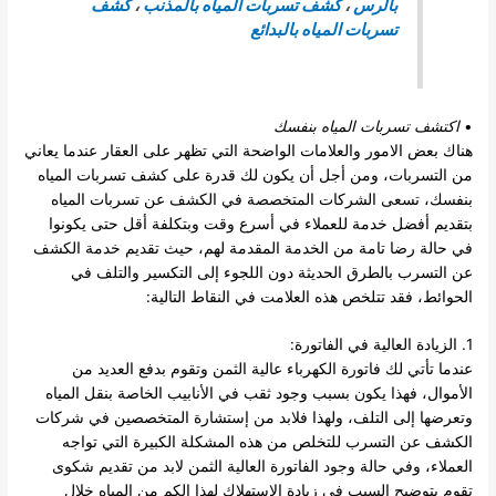
بالرس
،
كشف تسربات المياه بالمذنب
،
كشف
تسربات المياه بالبدائع
•
اكتشف تسربات المياه بنفسك
هناك بعض الامور والعلامات الواضحة التي تظهر على العقار عندما يعاني
من التسربات، ومن أجل أن يكون لك قدرة على كشف تسربات المياه
بنفسك، تسعى الشركات المتخصصة في الكشف عن تسربات المياه
بتقديم أفضل خدمة للعملاء في أسرع وقت وبتكلفة أقل حتى يكونوا
في حالة رضا تامة من الخدمة المقدمة لهم، حيث تقديم خدمة الكشف
عن التسرب بالطرق الحديثة دون اللجوء إلى التكسير والتلف في
الحوائط، فقد تتلخص هذه العلامت في النقاط التالية:
1. الزيادة العالية في الفاتورة:
عندما تأتي لك فاتورة الكهرباء عالية الثمن وتقوم بدفع العديد من
الأموال، فهذا يكون بسبب وجود ثقب في الأنابيب الخاصة بنقل المياه
وتعرضها إلى التلف، ولهذا فلابد من إستشارة المتخصصين في شركات
الكشف عن التسرب للتخلص من هذه المشكلة الكبيرة التي تواجه
العملاء، وفي حالة وجود الفاتورة العالية الثمن لابد من تقديم شكوى
تقوم بتوضيح السبب في زيادة الإستهلاك لهذا الكم من المياه خلال