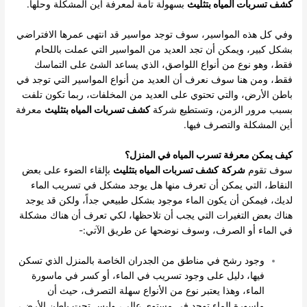
كشف تسربات المياه بتثليث
بسهولة تامة لمعرفة أين المشكلة وحلها.
وفي كل هذه المواسير، سوف توجد مواسير قد انتهى عمرها الافتراضي
بشكل كبير، ويمكن أن تجد العديد من المواسير التي عملت باللحام
فقط، وهو نوع من أنواع اللواصق، الذي يساعد الشئ على التماسك
فقط، ومن هنا سوف نعرف أن العديد من أنواع المواسير التي توجد في
باطن الأرض، والتي تحتوي على العديد من المخلفات، ربما تكون تلفت
بسبب مرور الزمن، وتستطيع شركة
كشف تسربات المياه بتثليث
معرفة
أين المشكلة والتصرف فيها.
كيف يمكن معرفة تسرب المياه في المنزل؟
سوف تقوم
شركة
كشف تسربات المياه بتثليث
بإلقاء الضوء على بعض
النقاط، التي يمكن أن تعرف منها هل يوجد مشكل في تسريب الماء
لديك، فيمكن أن يكون الماء موجود بشكل طبيعي جداً، ولكن قد يوجد
هناك بعض التغيرات التي يجب أن تلاحظها، لكي تعرف أن هناك مشكلة
في الماء أو الصرف، وسوف نوضحها عن طريق الآتي:-
وجود رشح في مناطق من الجدران الخاصة بالمنزل الذي تسكن
فيها، دليل على وجود تسريب في الماء، أو كسر في ماسورة
الماء، وهذا يعتبر نوع من الأنواع سهلة التصرف، حيث أن
ماسورة الماء توجد في مستوى عالي، وليس تحت باطن الأرض،