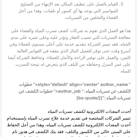
القيام بالعمل على تنظيف المكان بعد الإنتهاء من التصليح
للمواسير التي يوجد بها أي كسور أو تلفيات، وهذا من أجل
القضاء والتخلص من التسربات.
هذا هو العمل الذي تقوم به شركات كشف تسرب المياه والقضاء على
معالجة التسربات التي تصيب العقار وتؤثر عليه وعلى عمره على مدى
الحياه، فقد تتميز الشركة بتقديم خدمة على أعلى مستوى للعملاء وفي
أسرع وقت حتى توفر للعميل المال الذي ينفقه في الفواتير العالية
الثمن، والعمل على توفير الراحة والأمان للعملاء، وتحافظ الشركة أيضا
على عمر المنزل وحفاظه من التلف الذي يتعرض له نتيجة التسرب
للمياه
” style=”default” align=”center” author_name=” خطوات
الكشف عن تسربات المياه :” author_job=” خطوات الكشف عن
تسربات المياه :”][/bs-quote]
أحدث المعدات الالكترونية ل
كشف تسربات المياه
تتميز الشركات المختصة في تقديم خدمة علاج تسرب المياه بإسستخدام
أحدث المعدات الالكترونية لكشف تسربات المياه، وهذا من أجل الحفاظ
على المبنى خالي من الكسور والتلف، فقد يتك الكشف في هدور تام