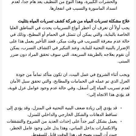
والحشرات الكبيرة، وهذا النوع من التنظيف يعد هام جداً، لعدم
انسداد الماسورة والتسبب في انفجارها.
علاج مشكلة تسربات المياه من شركة كشف تسربات المياه بتثليث
يجب أولاً أن تعرف أن أخطر أنواع التسريبات يحدث في المناطق العليا
الخاصة بالبناية، والتي يمكن أن تتمثل في الحمام أو المطبخ، وذلك في
حالة عدم معرفة التسريب في وقت مبكر، فعند التأخير يعمل هذا على
الإضرار بالبنية التحتية للبناية، وعند التبكير في اكتشاف التسرب، يمكن
أن نقوم بعلاجه بالطريقة السريعة، التي سوف تحقق المراد دون ضرر
المبنى.
ويجب أثناء الشروع في عمل البيت، ان تكون متأكد تماماً من جودة
العزل الذي تم عمله في الحمامات والمطابخ، والتي تحقق سبل الأمان
لعدم تسريب المياه إلى أسفل، وفي حالة عدم وجود عوامل عزل قوية،
قد يؤدي هذا الاتجاه إلى:-
قد يؤدي إلى زيادة ضعف البنية التحتية في المنزل، وقد يؤدي إلى
تساقط الدهانات والشكل الخارجي والداخلي للمنزل.
يعمل بشكل كبير جداً على إحداث العديد من الشروخ والتشققات
والانكسارات بداخل المباني، وهذا يدل على وجود عامل الخطر،
حيث أن البيت يصبح في هذا الوقت قابل للسقوط.