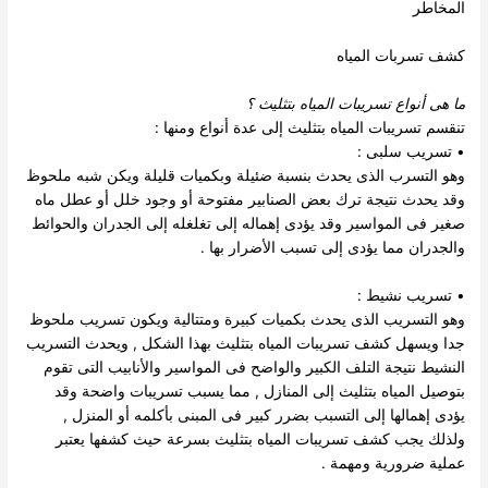
المخاطر
كشف تسربات المياه
ما هى أنواع تسريبات المياه بتثليث
؟
تنقسم
تسريبات المياه بتثليث
إلى عدة أنواع ومنها :
• تسريب سلبى :
وهو التسرب الذى يحدث بنسبة ضئيلة وبكميات قليلة ويكن شبه ملحوظ
وقد يحدث نتيجة ترك بعض الصنابير مفتوحة أو وجود خلل أو عطل ماه
صغير فى المواسير وقد يؤدى إهماله إلى تغلغله إلى الجدران والحوائط
والجدران مما يؤدى إلى تسبب الأضرار بها .
• تسريب نشيط :
وهو التسريب الذى يحدث بكميات كبيرة ومتتالية ويكون تسريب ملحوظ
جدا ويسهل كشف تسريبات المياه بتثليث بهذا الشكل , ويحدث التسريب
النشيط نتيجة التلف الكبير والواضح فى المواسير والأنابيب التى تقوم
بتوصيل المياه بتثليث إلى المنازل , مما يسبب تسريبات واضحة وقد
يؤدى إهمالها إلى التسبب بضرر كبير فى المبنى بأكلمه أو المنزل ,
ولذلك يجب كشف تسريبات المياه بتثليث بسرعة حيث كشفها يعتبر
عملية ضرورية ومهمة .