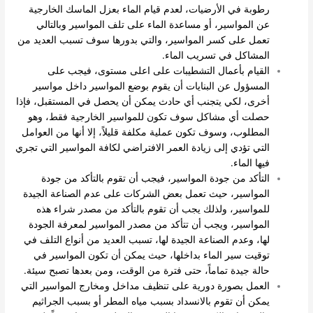
رطوبة في الأرضيات، لعدم قيام الماء بعزل الماسك الخارجية
عن المواسير، أو مساعدة الماء على تلف المواسير وبالتالي
تعمل على كسر المواسير، والتي بدورها سوف تسبب العديد من
المشاكل في تسريب الماء.
القيام بأعمال التشطيبات على اعلى مستوى، فيجب على
المسؤول عن البنايات أن يقوم بوضع المواسير داخل مواسير
أخرى، لكي يتجنب أي حادث يمكن أن يحصل في المستقبل، فإذا
حصلت أي مشاكل سوف تكون للمواسير الخارجية فقط، وهو
المطلوب، وسوف تكون عملية مكلفة قليلاً، إلا أنها من العوامل
التي تؤدي إلى زيادة العمر الافتراضي لكافة المواسير التي تجري
فيها الماء.
التأكد من جودة المواسير، فيجب أن تقوم بالتأكد من جودة
المواسير، حيث تعمل بعض الشركات على عدم الصناعة الجيدة
للمواسير، ولذلك يجب أن تقوم بالتأكد من مصدر شراء هذه
المواسير، ويجب أن تتأكد من مصدر المواسير لمعرفة الجودة
لها، وعدم الصناعة الجيدة لها، تسبب العديد من أنواع التلف في
توقيت سير الماء بداخلها، حيث يمكن أن تكون المواسير في
حالة جيدة تماماً، حتى فترة من الوقت، ومن بعدها تصبح سيئة.
العمل بصورة دورية على تنظيف مداخل ومخارج المواسير التي
يمكن أن تقوم بالانسداد بسبب مياه المطر أو بسبب الجراثيم