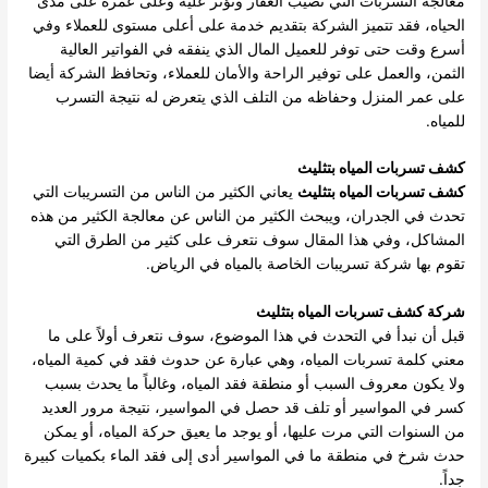
معالجة التسربات التي تصيب العقار وتؤثر عليه وعلى عمره على مدى
الحياه، فقد تتميز الشركة بتقديم خدمة على أعلى مستوى للعملاء وفي
أسرع وقت حتى توفر للعميل المال الذي ينفقه في الفواتير العالية
الثمن، والعمل على توفير الراحة والأمان للعملاء، وتحافظ الشركة أيضا
على عمر المنزل وحفاظه من التلف الذي يتعرض له نتيجة التسرب
للمياه.
كشف تسربات المياه بتثليث
كشف تسربات المياه بتثليث
يعاني الكثير من الناس من التسريبات التي
تحدث في الجدران، ويبحث الكثير من الناس عن معالجة الكثير من هذه
المشاكل، وفي هذا المقال سوف نتعرف على كثير من الطرق التي
تقوم بها شركة تسريبات الخاصة بالمياه في الرياض.
شركة كشف تسربات المياه بتثليث
قبل أن نبدأ في التحدث في هذا الموضوع، سوف نتعرف أولاً على ما
معني كلمة تسربات المياه، وهي عبارة عن حدوث فقد في كمية المياه،
ولا يكون معروف السبب أو منطقة فقد المياه، وغالباً ما يحدث بسبب
كسر في المواسير أو تلف قد حصل في المواسير، نتيجة مرور العديد
من السنوات التي مرت عليها، أو يوجد ما يعيق حركة المياه، أو يمكن
حدث شرخ في منطقة ما في المواسير أدى إلى فقد الماء بكميات كبيرة
جداً.