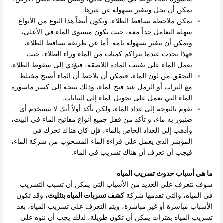
يمكن أن تحل وتتغير بسهولة عن غيرها.
يمكن ملاحظة تساقط الطلاء، ويكون أيضاً هذا النوع من الأنواع
سهلة التعامل جداً معه، حيث يكون مستوى الماء في الأعلى،
ويمكن أن تتغير بسهولة تامة، أما عن طريقة تساقط الطلاء،
فهذا يحدث عندما تتراكم كميات من الماء وراء الطلاء، حيث
يعمل الماء على تفتيت المادة اللاصقة، فيؤدي إلى سقوط الطلاء.
التحقق من لون الماء، فيمكن أن تلاحظ أن الماء أصبح مختلط
مع التراب أو الرمل عند فتح الماء، وذلك نتيجة إلى كسر ماسورة
الماء التي تعمل على تحويل الماء إلى البنايات.
تقوم بالتوجه إلى عداد الماء، ولكن تأكد أولاً أنك لا تستخدم أي
صنبور به ماء، و تأكد من قفل جميع أنواع مفاتيح الماء في البيت،
وأذهب إلى العداد الخاص بالماء، فإن كان هناك تحرك في
المؤشر الذي يعمل على قراءة الماء المسحوب من شركة الماء،
فيجب أن تعرف أن هناك تسريب في الماء.
ما هي أسباب حدوث تسريب المياه
سوف نتعرف على العديد من الأسباب التي يمكن أن تسبب التسريب
في المياه، والتي تقدمها شركة
كشف تسربات المياه بتثليث
، وقد تكون
الأسباب مباشرة أو غير مباشرة، ويتم التعرف على تسريب المياه، بعد
تسريب المياه بفترات يمكن أن تكون طويلة، لذلك يجب أن ننوه على