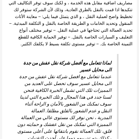
مصاريف اضافية مقابل هذه الخدمة ، و لكنك سوف توفر التكاليف التي
تتكبدها اذا قمت بالنقل بالطرق العادية، وذلك لأن الشركة ستوفر لك
تخطيط واضح لعملية النقل ، و الذي يتمثل فيما يلي: – معاينة الأثاث
المنقول وتحديد الخامات و الطريقة الخاصة بالنقل و التكلفة المبدئية. –
تحديد العمالة التي تحتاجها في عملية النقل. – توفير مختلف أنواع
التغليف و السيارات الخاصة بالنقل. – توفير الحماية الكافية للقطع
الثمينة الخاصة بك. – توفير مستوى تكلفة بسيط لا يكلفك الكثير.
لماذا تتعامل مع أفضل شركة نقل عفش من جدة
الى محايل عسير
عندما تتعامل مع افضل شركة نقل عفش من جدة
الى محايل عسير سوف تحصل على العديد من
المميزات تلك التي تشمل الخبرة الكافية فنحن
لسنا جدد في هذا المجال و تلك الخبرة التي لدينا
سوف تمكنك من الشعور بالأمان و الراحة أثناء
النقل و عدم الشعور بالقلق مطلقا. العمالة
المدربة ، نحن نوفر لك مستوى عالي من العمالة
المميزة التي تمكنك من نقل عفشك و حمايته دون
قلق، تلك العمالة نقوم بانتقائها على أعلى مستوى
، كذلك يتم تدريبهم دوما على أحدث التقنيات