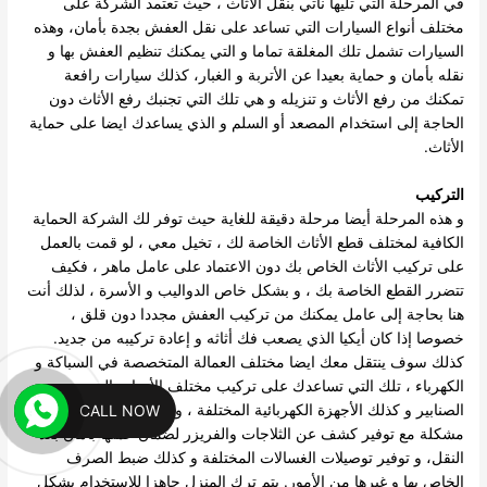
في المرحلة التي تليها نأتي بنقل الاثاث ، حيث تعتمد الشركة على
مختلف أنواع السيارات التي تساعد على نقل العفش بجدة بأمان، وهذه
السيارات تشمل تلك المغلقة تماما و التي يمكنك تنظيم العفش بها و
نقله بأمان و حماية بعيدا عن الأتربة و الغبار، كذلك سيارات رافعة
تمكنك من رفع الأثاث و تنزيله و هي تلك التي تجنبك رفع الأثاث دون
الحاجة إلى استخدام المصعد أو السلم و الذي يساعدك ايضا على حماية
الأثاث.
التركيب
و هذه المرحلة أيضا مرحلة دقيقة للغاية حيث توفر لك الشركة الحماية
الكافية لمختلف قطع الأثاث الخاصة لك ، تخيل معي ، لو قمت بالعمل
على تركيب الأثاث الخاص بك دون الاعتماد على عامل ماهر ، فكيف
تتضرر القطع الخاصة بك ، و بشكل خاص الدواليب و الأسرة ، لذلك أنت
هنا بحاجة إلى عامل يمكنك من تركيب العفش مجددا دون قلق ،
خصوصا إذا كان أيكيا الذي يصعب فك أثاثه و إعادة تركيبه من جديد.
كذلك سوف ينتقل معك ايضا مختلف العمالة المتخصصة في السباكة و
الكهرباء ، تلك التي تساعدك على تركيب مختلف الأدوات الصحية و
CALL NOW
الصنابير و كذلك الأجهزة الكهربائية المختلفة ، وذلك دون أن تتعرض لأي
مشكلة مع توفير كشف عن الثلاجات والفريزر لضمان عملها بأمان بعد
النقل، و توفير توصيلات الغسالات المختلفة و كذلك ضبط الصرف
الخاص بها و غيرها من الأمور. يتم ترك المنزل جاهزا للاستخدام بشكل