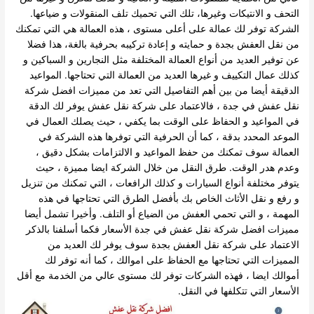
التحف و الانتيكات وغيرها، تلك التي تحميك تلف المنقولات و ضياعها.
الشركة توفر لك عمالة على أعلى مستوى ، هذه العمالة هي التي تمكنك
من نقل العفش بجدة و حمايته و إعادة تركيبه بحرفية بالغة، هذا فضلا
عن توفير العديد من أنواع العمالة المختلفة مثل النجارين و السباكين و
كذلك عمال التكييف و غيرها العديد من العمالة التي تحتاجها. المواعيد
الدقيقة أيضا من بين أهم التفاصيل التي تعد من مميزات افضل شركة
نقل عفش في جدة ، فالاعتماد على شركة نقل عفش يوفر لك الدقة
في المواعيد و الحفاظ على الوقت بما يكفي ، حيث يصلك العمال في
الموعد المحدد بدقة ، كما أن الحرفية التي توفرها هذه الشركة في
العمالة سوف تمكنك من حفظ المواعيد و الالتزامات بشكل دقيق ،
وعدم هدر الوقت. طرق النقل من خلال الشركة ايضا مميزة ، حيث
يتوفر مختلفة أنواع السيارات و كذلك الرافعات ، التي تمكنك من تنزيل
و رفع و نقل الأثاث الخاص بك بأفضل الطرق التي تحتاجها في هذه
المهمة ، و التي تحمي العفش من الضياع أو التلف. وأخيرا تشمل أيضا
مميزات افضل شركة نقل عفش في جدة الأسعار فكما أسلفنا بالذكر
الاعتماد على شركة نقل العفش بجدة سوف يوفر لك العديد من
المميزات التي تحتاجها مع الحفاظ على اموالك ، كما أنه توفر لك
أموالك ايضا ، فهذه الشركات توفر لك مستوى عالي من الخدمة مع أقل
الأسعار التي تتكلفها في النقل.