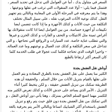
السعر في متناول يدك ، أما عن العوامل التي تدخل في تحديد السعر ،
فتتمثل فيما يلي: – أولا عدد المنقولات التي ترغب في نقلها ونوعيتها ،
وهذا ما يتم معرفته في المرحلة الأولى في المعاينة وبالتالي يتم تجهيز
النقل.
كذلك نوعية الأثاث المرغوب نقله ، على سبيل المثال تختلف
التكلفة من حيث الأثاث و كذلك الأجهزة و ما إذا كانت تتضمن ايضا
تكييفات أو أجهزة حساسة.
من بين العوامل ايضا اذا كانت منقولاتك بها
أغراض ثمينة مثل الانتيكات و التحف و الفازات و كذلك الخزن و غيرها
والتي تتطلب عناية خاصة.
عدد السيارات و الروافع التي تحتاجها ، و التي
تتداخل في سعر التكلفة و كذلك عدد العمال و نوعيتهم وما عدد العمالة.
–
واخيرا الوقت الذي تحتاجه فكلما كنت عجولا في طلب الخدمة كلما
كان السعر أكثر ارتفاعا بالطبع.
أوناش نقل العفش بجدة
الكثير منا يعمل على نقل العفش بجدة بالطرق المعتادة و يتم العمل
على نقلها بالقيام بتنزيل الأثاث من خلال السلم ، والحقيقة أن هذه
الطريقة تمكنك من تنزيل العفش حقيقة ، و لكن يتخبط كثيرا أثناء
التنزيل ، الأمر الذي يساعد على خدش الأثاث و كذلك تعرض الكثير منه
للكسر مهما اتسع السلم الخاص بمنزلك ، وهنا يأتي دور أوناش النقل ، و
التي تمكنك من نقل العفش بجدة دون قلق حيث يتم رفع و تنزيل
العفش باستخدام أكثر الشبابيك اتساعا وبالتالي الأمر يتم بحرفية بالغة
وهو ما تحتاج إليه بالتأكيد ، هذه الأوناش توفر الرفع و التنزيل دون قلق