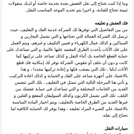
وما إذا كنت تحتاج إلى نقل العفش بجدة بخدمة خاصة أو لديك منقولات
ثمينة تحتاج للعناية، و اخيرا يتم تحديد الموعد المناسب للنقل.
فك العفش و تغليفه
من بين التفاصيل التي توفرها لك الشركة خدمة الفك و التغليف، حيث
ترسل لك الشركة العمالة التي تحتاجها و التي تشمل النجارين و
السباكين و كذلك عمال الكهرباء و فنيين التكييف و غيرهم، ويتم العمل
على فك الأثاث بأحدث الطرق المعتمد عليها عالميا، و التي تساعدك على
حماية القطع الخاصة بك أثناء النقل و كذلك تساعد على تركيبها كما
كانت و دون أن تتلف أو تتقوس. الشركة توفر لك إمكانية فك قطع
الأثاث ايكيا ، تلك التي يصعب فكها و إعادة تركيبها مجددا ، و هذا
بالاعتماد على أجهزة تساعد على الفك و الحماية و كذلك اعادة التركيب.
و تأتي هنا المرحلة التالية التي تتمثل في التغليف ، تلك التي تتضمن
العديد من الخامات المختلفة و التي تساعدك في حماية عفشك من
التلف، تلك التي تشمل الكرتون وكذلك السوليفان المفقع و الفلين و
غيرها العديد من الطرق الخاصة بالتغليف، ويتم اختيار المادة المناسبة
بالاعتماد على الشيء المراد تغليفه ، وهذا يوفر لك الحماية الكافية لما
تحتاج إلى نقله.
سيارات النقل