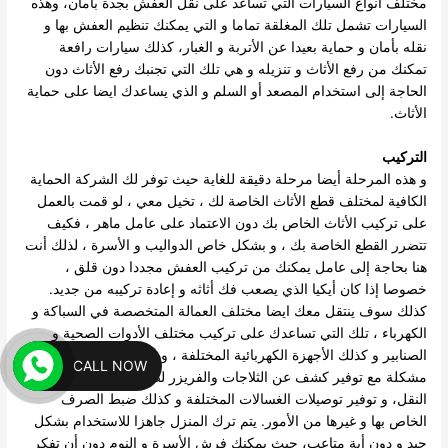
مختلف أنواع السيارات التي تساعد على نقل العفش بجدة بأمان، وهذه
السيارات تشمل تلك المغلقة تماما و التي يمكنك تنظيم العفش بها و
نقله بأمان و حماية بعيدا عن الأتربة و الغبار، كذلك سيارات رافعة
تمكنك من رفع الأثاث و تنزيله و هي تلك التي تجنبك رفع الأثاث دون
الحاجة إلى استخدام المصعد أو السلم و الذي يساعدك ايضا على حماية
الأثاث.
التركيب
و هذه المرحلة أيضا مرحلة دقيقة للغاية حيث توفر لك الشركة الحماية
الكافية لمختلف قطع الأثاث الخاصة لك ، تخيل معي ، لو قمت بالعمل
على تركيب الأثاث الخاص بك دون الاعتماد على عامل ماهر ، فكيف
تتضرر القطع الخاصة بك ، و بشكل خاص الدواليب و الأسرة ، لذلك أنت
هنا بحاجة إلى عامل يمكنك من تركيب العفش مجددا دون قلق ،
خصوصا إذا كان أيكيا الذي يصعب فك أثاثه و إعادة تركيبه من جديد.
كذلك سوف ينتقل معك ايضا مختلف العمالة المتخصصة في السباكة و
الكهرباء ، تلك التي تساعدك على تركيب مختلف الأدوات الصحية و
الصنابير و كذلك الأجهزة الكهربائية المختلفة ، وذلك دون أن تتعرض لأي
CALL NOW
مشكلة مع توفير كشف عن الثلاجات والفريزر لضمان عملها بأمان بعد
النقل، و توفير توصيلات الغسالات المختلفة و كذلك ضبط الصرف
الخاص بها و غيرها من الأمور. يتم ترك المنزل جاهزا للاستخدام بشكل
جيد و دون أية متاعب، حيث يمكنك فرش الأسرة و النوم دون أن تفكر