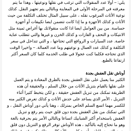
يلي: – أولا عدد المنقولات التي ترغب في نقلها ونوعيتها ، وهذا ما يتم
معرفته في المرحلة الأولى في المعاينة وبالتالي يتم تجهيز النقل.
كذلك
نوعية الأثاث المرغوب نقله ، على سبيل المثال تختلف التكلفة من حيث
الأثاث و كذلك الأجهزة و ما إذا كانت تتضمن ايضا تكييفات أو أجهزة
حساسة.
من بين العوامل ايضا اذا كانت منقولاتك بها أغراض ثمينة مثل
الانتيكات و التحف و الفازات و كذلك الخزن و غيرها والتي تتطلب عناية
خاصة.
عدد السيارات و الروافع التي تحتاجها ، و التي تتداخل في سعر
التكلفة و كذلك عدد العمال و نوعيتهم وما عدد العمالة. –
واخيرا الوقت
الذي تحتاجه فكلما كنت عجولا في طلب الخدمة كلما كان السعر أكثر
ارتفاعا بالطبع.
أوناش نقل العفش بجدة
الكثير منا يعمل على نقل العفش بجدة بالطرق المعتادة و يتم العمل
على نقلها بالقيام بتنزيل الأثاث من خلال السلم ، والحقيقة أن هذه
الطريقة تمكنك من تنزيل العفش حقيقة ، و لكن يتخبط كثيرا أثناء
التنزيل ، الأمر الذي يساعد على خدش الأثاث و كذلك تعرض الكثير منه
للكسر مهما اتسع السلم الخاص بمنزلك ، وهنا يأتي دور أوناش النقل ، و
التي تمكنك من نقل العفش بجدة دون قلق حيث يتم رفع و تنزيل
العفش باستخدام أكثر الشبابيك اتساعا وبالتالي الأمر يتم بحرفية بالغة
وهو ما تحتاج إليه بالتأكيد ، هذه الأوناش توفر الرفع و التنزيل دون قلق
ودون التعرض للتلف بأي شكل من الأشكال، وبذلك نكون قد وفرنا لك