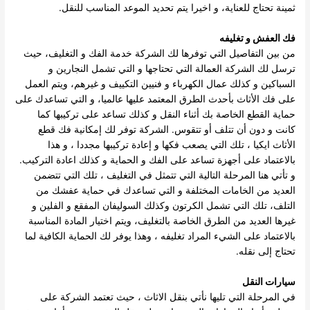
ثمينة تحتاج للعناية، و اخيرا يتم تحديد الموعد المناسب للنقل.
فك العفش و تغليفه
من بين التفاصيل التي توفرها لك الشركة خدمة الفك و التغليف، حيث
ترسل لك الشركة العمالة التي تحتاجها و التي تشمل النجارين و
السباكين و كذلك عمال الكهرباء و فنيين التكييف و غيرهم، ويتم العمل
على فك الأثاث بأحدث الطرق المعتمد عليها عالميا، و التي تساعدك على
حماية القطع الخاصة بك أثناء النقل و كذلك تساعد على تركيبها كما
كانت و دون أن تتلف أو تتقوس. الشركة توفر لك إمكانية فك قطع
الأثاث ايكيا ، تلك التي يصعب فكها و إعادة تركيبها مجددا ، و هذا
بالاعتماد على أجهزة تساعد على الفك و الحماية و كذلك اعادة التركيب.
و تأتي هنا المرحلة التالية التي تتمثل في التغليف ، تلك التي تتضمن
العديد من الخامات المختلفة و التي تساعدك في حماية عفشك من
التلف، تلك التي تشمل الكرتون وكذلك السوليفان المفقع و الفلين و
غيرها العديد من الطرق الخاصة بالتغليف، ويتم اختيار المادة المناسبة
بالاعتماد على الشيء المراد تغليفه ، وهذا يوفر لك الحماية الكافية لما
تحتاج إلى نقله.
سيارات النقل
في المرحلة التي تليها نأتي بنقل الاثاث ، حيث تعتمد الشركة على