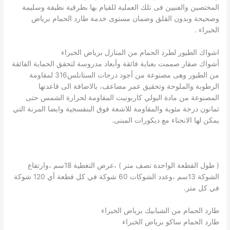
المختصين والفنيين فى تلك العملية للقيام بها بطرقية نظيفة وسليمة
وصحيحة وبدون القلق وضمان مستوى خدمة طارد الحمام برياض
الخبراء .
اشواك الطيور لطرد الحمام من المنازل برياض الخبراء
أشواك صقار صممت بعناية فائقة وأبعاد مدروسة لتحقق الحماية الفائقة
من الطيور وهى مصنوعة من أجود درجات الستانلس316 لمقاومة
الرطوبة والملوحة وتحقيق عمر مضاعف، بالاضافة الى قاعدتها
المصنوعة من مادة البولي كاربونيت المقاومة لحرارة الشمس حتى
ثمانون درجة مئوية والمقاومة للاشعة فوق البنفسجية وايضا المرنة التي
يمكن لها الانحناء مع ديكورات المبنى.
( طول القطعة الواحدة نصف متر ) ،عرض التغطية 18سم ،وارتفاع
الشوكة 13سم ،وعدد الشوكات 60 شوكة في كل قطعة أي 120 شوكة
في كل متر.
طارد الحمام من الشبابيك برياض الخبراء
طارد الحمام ساكو برياض الخبراء