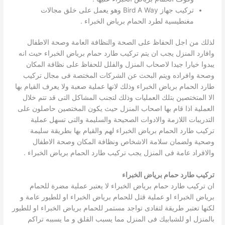
تركيب جهاز Bird A Way وهو يعمل على خلق مجالات
مغنطيسية لطرد الحمام برياض الخبراء .
لذلك من اجل الحفاظ على الصحة والنظافة العامة وصحة الاطفال
وافارد المنزل يجب ان يتم تركيب طارد حمام برياض الخبراء حيث انه
يبدوا خيارا جيدا لاصحاب المنزل والفلل للحفاظ على نظافة المكان
وصحة وافراده ويتم البحث عن الشركات المختصة فى مجال تركيب
طارد الحمام برياض الخبراء وذلك لانها عملية صعبة ولا يعرف القيام بها
الا المتختصين بتلك العمليات وذلك لتجنب المشاكل التى قد تتم خلال
العملية اذا قام بها اصحاب المنزل حيث يكون المختصين حاصلون على
التدريبات اللازمة والادوات الصحيحة والسليمة والتى تسهل عملية
تركيب طارد الحمام برياض الخبراء لهم والقيام بها بطريقة سليمة
وصحية ولضمان سلامة الاشخاص ونظافة المكان وصحة الاطفال
والافراد عامة فى المنزل يجب تركيب طارد الحمام برياض الخبراء .
تركيب طارد حمام برياض الخبراء
ان تركيب طارد حمام برياض الخبراء لا يعتبر عملية مضرة للحمام
برياض الخبراء او عملية قتل للحمام برياض الخبراء او للطيور عامة و
لكنها تعتبر طريقة لتفادى تواجد مستمر للحمام برياض الخبراء او للطيور
بالمنزل او للشبابيك فى المنزل مما يسبب القلق و ما يسببه تراكم