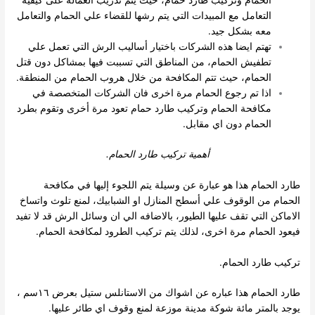
الحمام وتركيب طارد حمام، حيث يتم تدريب العمالة على كيفية
التعامل مع المبيدات التي يتم رشها للقضاء علي الحمام والتعامل
معه بشكل جيد.
تهتم ايضا هذه الشركات باختيار أساليب الرش التي تعمل علي
تطفيش الحمام، من المناطق التي تسببت فيها بمشاكل دون قتل
الحمام، حيث تتم المكافحة من خلال هروب الحمام من المنطقة.
اذا تم رجوع الحمام مرة اخرى فان الشركات المتخصصة في
مكافحة الحمام وتركيب طارد حمام تعود مرة أخرى وتقوم بطرد
الحمام دون اي مقابل.
أهمية تركيب طارد الحمام.
طارد الحمام هذا هو عبارة عن وسيلة يتم اللجوء إليها في مكافحة
الحمام من الوقوف علي أسطح المنازل او الشبابيك، لمنع تلوث واتساخ
الاماكن التي تقف عليها الطيور، بالاضافه الي ان وسائل الرش قد لا تفيد
فيعود الحمام مرة اخرى، لذلك يتم تركيب الطرود لمكافحة الحمام.
تركيب طارد الحمام.
طارد الحمام هذا عباره عن اشواك من الاستانلس ستيل بعرض ١٦سم ،
يوجد بالمتر مائة شوكة مدينة موزعة لمنع وقوف اي طائر عليها.