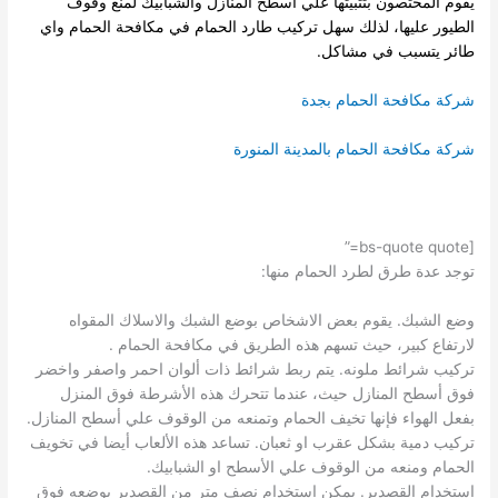
يقوم المختصون بتثبيتها علي اسطح المنازل والشبابيك لمنع وقوف
الطيور عليها، لذلك سهل تركيب طارد الحمام في مكافحة الحمام واي
طائر يتسبب في مشاكل.
شركة مكافحة الحمام بجدة
شركة مكافحة الحمام بالمدينة المنورة
[bs-quote quote=”
توجد عدة طرق لطرد الحمام منها:
وضع الشبك. يقوم بعض الاشخاص بوضع الشبك والاسلاك المقواه
لارتفاع كبير، حيث تسهم هذه الطريق في مكافحة الحمام .
تركيب شرائط ملونه. يتم ربط شرائط ذات ألوان احمر واصفر واخضر
فوق أسطح المنازل حيث، عندما تتحرك هذه الأشرطة فوق المنزل
بفعل الهواء فإنها تخيف الحمام وتمنعه من الوقوف علي أسطح المنازل.
تركيب دمية بشكل عقرب او ثعبان. تساعد هذه الألعاب أيضا في تخويف
الحمام ومنعه من الوقوف علي الأسطح او الشبابيك.
استخدام القصدير. يمكن استخدام نصف متر من القصدير بوضعه فوق