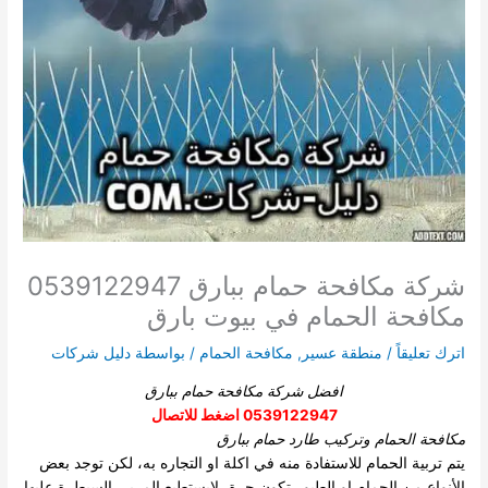
شركة مكافحة حمام ببارق 0539122947
مكافحة الحمام في بيوت بارق
اترك تعليقاً
/
منطقة عسير
,
مكافحة الحمام
/ بواسطة
دليل شركات
افضل شركة مكافحة حمام ببارق
0539122947 اضغط للاتصال
مكافحة الحمام وتركيب طارد حمام ببارق
يتم تربية الحمام للاستفادة منه في اكلة او التجاره به، لكن توجد بعض
الأنواع من الحمام او الطيور تكون حرة، لايستطيع المربي السيطرة عليها