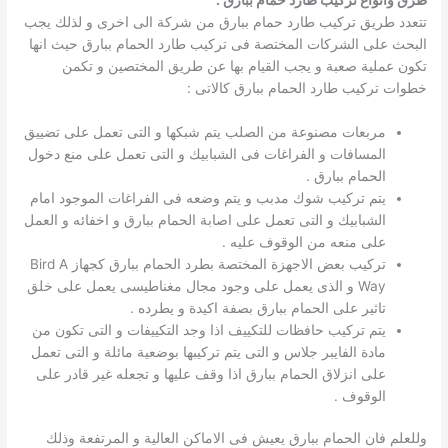
طرق وانواع تركيب طارد حمام ببارق :
تتعدد طريق تركيب طارد حمام ببارق من شركة الى اخرى و لذلك يجب
البحث على الشركات المختصة فى تركيب طارد الحمام ببارق حيث انها
تكون عملية صعبة و يجب القيام بها عن طريق المختصين و تكمن
خطوات تركيب طارد الحمام ببارق كالاتى :
مربعات مصنوعة من الصلب يتم شبكها و التى تعمل على تضييق
المسافات و الفراغات فى الشبابيك و التى تعمل على منع دخول
الحمام ببارق .
يتم تركيب شوك مدبب و يتم وضعه فى الفراغات الموجود امام
الشبابيك و التى تعمل على اصابة الحمام ببارق و اخفائه و العمل
على منعه من الوقوف عليه .
تركيب بعض الاجهزة المختصة بطرد الحمام ببارق كجهاز Bird A
Way و الذى يعمل على وجود مجال مغناطيسى يعمل على خلق
تاثير على الحمام ببارق بصفة اكيدة و يطرده .
يتم تركيب حافظات للتكييف اذا وجد التكييفات و التى تكون من
مادة الفايبر جلاس و التى يتم تركيبها بوضعية مائلة و التى تعمل
على انزلاق الحمام ببارق اذا وقف عليها و تجعله غير قادر على
الوقوف .
وللعلم فان الحمام ببارق يعيش فى الاماكن العالية و المرتفعة وذلك