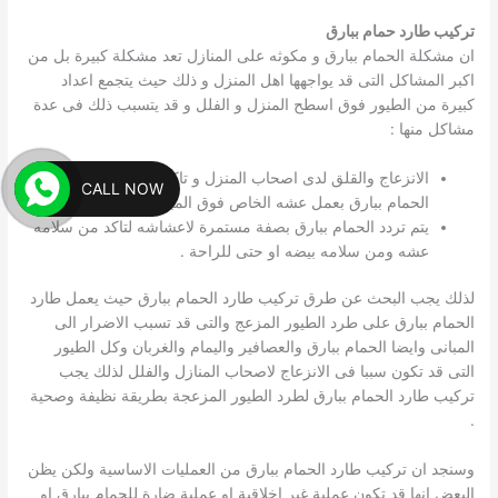
تركيب طارد حمام ببارق
ان مشكلة الحمام ببارق و مكوثه على المنازل تعد مشكلة كبيرة بل من
اكبر المشاكل التى قد يواجهها اهل المنزل و ذلك حيث يتجمع اعداد
كبيرة من الطيور فوق اسطح المنزل و الفلل و قد يتسبب ذلك فى عدة
مشاكل منها :
الانزعاج والقلق لدى اصحاب المنزل و تاكل المبانى و ذلك لقيام
CALL NOW
الحمام ببارق بعمل عشه الخاص فوق المبانى .
يتم تردد الحمام ببارق بصفة مستمرة لاعشاشه لتاكد من سلامه
عشه ومن سلامه بيضه او حتى للراحة .
لذلك يجب البحث عن طرق تركيب طارد الحمام ببارق حيث يعمل طارد
الحمام ببارق على طرد الطيور المزعج والتى قد تسبب الاضرار الى
المبانى وايضا الحمام ببارق والعصافير واليمام والغربان وكل الطيور
التى قد تكون سببا فى الانزعاج لاصحاب المنازل والفلل لذلك يجب
تركيب طارد الحمام ببارق لطرد الطيور المزعجة بطريقة نظيفة وصحية
.
وسنجد ان تركيب طارد الحمام ببارق من العمليات الاساسية ولكن يظن
البعض انها قد تكون عملية غير اخلاقية او عملية ضارة للحمام ببارق او