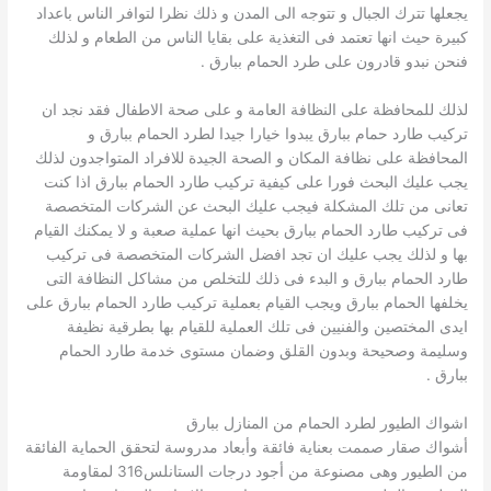
يجعلها تترك الجبال و تتوجه الى المدن و ذلك نظرا لتوافر الناس باعداد
كبيرة حيث انها تعتمد فى التغذية على بقايا الناس من الطعام و لذلك
فنحن نبدو قادرون على طرد الحمام ببارق .
لذلك للمحافظة على النظافة العامة و على صحة الاطفال فقد نجد ان
تركيب طارد حمام ببارق يبدوا خيارا جيدا لطرد الحمام ببارق و
المحافظة على نظافة المكان و الصحة الجيدة للافراد المتواجدون لذلك
يجب عليك البحث فورا على كيفية تركيب طارد الحمام ببارق اذا كنت
تعانى من تلك المشكلة فيجب عليك البحث عن الشركات المتخصصة
فى تركيب طارد الحمام ببارق بحيث انها عملية صعبة و لا يمكنك القيام
بها و لذلك يجب عليك ان تجد افضل الشركات المتخصصة فى تركيب
طارد الحمام ببارق و البدء فى ذلك للتخلص من مشاكل النظافة التى
يخلفها الحمام ببارق ويجب القيام بعملية تركيب طارد الحمام ببارق على
ايدى المختصين والفنيين فى تلك العملية للقيام بها بطرقية نظيفة
وسليمة وصحيحة وبدون القلق وضمان مستوى خدمة طارد الحمام
ببارق .
اشواك الطيور لطرد الحمام من المنازل ببارق
أشواك صقار صممت بعناية فائقة وأبعاد مدروسة لتحقق الحماية الفائقة
من الطيور وهى مصنوعة من أجود درجات الستانلس316 لمقاومة