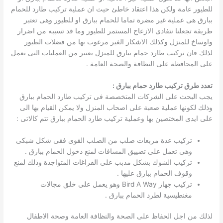
للطيور عامة ولكن هذا اعتقاد خاطئ حيث ان عملية تركيب طارد للحمام
ببارق هى عملية غير مضرة تماما للحمام ببارق او للطيور وهى تعتبر
طريقة تجعلنا نتفادى الازعاج المستمر للطيور وما قد تسببه من اضرار
واوساخ للمنزل وكذلك الاشكار الغير مرغوب بها من فضلات الطيور
لذلك فان تركيب طارد حمام ببارق للمنزل يعتبر من العمليات التى تعمل
على المحافظة على النظافة والصحة العامة .
تعدد طرق تركيب طارد حمام ببارق :
يجب البحث على الشركات المتخصصة فى تركيب طارد الحمام ببارق
وذلك لكونها عملية صعبة على اصحاب المنزل ولا يمكن القيام بها الى
على ايدى المختصين بها وعملية تركيب طارد الحمام ببارق تتم كالاتى :
تركيب عدة مربعات صلب من الصلب القوى فقى شكل شبكى
وهى تعمل على تضييق المسافات لمنع دخول الحمام ببارق .
تركيب الشوك بشكل مدبب على الفراغات المتواجدة وذلك لمنع
وقوف الحمام ببارق عليها .
تركيب جهاز Bird A Way وهو يعمل على خلق مجالات
مغنطيسية لطرد الحمام ببارق .
لذلك من اجل الحفاظ على الصحة والنظافة العامة وصحة الاطفال