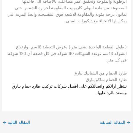
الرطوبة والملوحة وتحقيق عمر مضاعف، بالاضافة الى قاعدتها
المصنوعة من مادة البولي كاربونيت المقاومة لحرارة الشمس حتى
ثمانون درجة مئوية والمقاومة للاشعة فوق البنفسجية وايضا المرنة التي
يمكن لها الانحناء مع ديكورات المبنى.
( طول القطعة الواحدة نصف متر ) ،عرض التغطية 18سم ،وارتفاع
الشوكة 13سم ،وعدد الشوكات 60 شوكة في كل قطعة أي 120 شوكة
في كل متر.
طارد الحمام من الشبابيك ببارق
طارد الحمام ساكو ببارق
ننتظر ارائكم واتصالتكم على افضل
شركات تركيب طارد حمام ببارق
ونسعد بالرد عليها.
→
المقالة السابقة
المقالة التالية
←