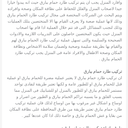
وافارد المنزل يجب ان يتم تركيب طارد حمام ببارق حيث انه يبدوا خيارا
جيدا لاصحاب المنزل والفلل للحفاظ على نظافة المكان وصحة وافراده
ويتم البحث عن الشركات المختصة فى مجال تركيب طارد الحمام ببارق
وذلك لانها عملية صعبة ولا يعرف القيام بها الا المتختصين بتلك العمليات
وذلك لتجنب المشاكل التى قد تتم خلال العملية اذا قام بها اصحاب
المنزل حيث يكون المختصين حاصلون على التدريبات اللازمة والادوات
الصحيحة والسليمة والتى تسهل عملية تركيب طارد الحمام ببارق لهم
والقيام بها بطريقة سليمة وصحية ولضمان سلامة الاشخاص ونظافة
المكان وصحة الاطفال والافراد عامة فى المنزل يجب تركيب طارد
الحمام ببارق .
تركيب طارد حمام ببارق
ان تركيب طارد حمام ببارق لا يعتبر عملية مضرة للحمام ببارق او عملية
قتل للحمام ببارق او للطيور عامة و لكنها تعتبر طريقة لتفادى تواجد
مستمر للحمام ببارق او للطيور بالمنزل او للشبابيك فى المنزل مما
يسبب القلق و ما يسببه تراكم الحمام ببارق و الطيور من اضرار و
اوساخ و اشكال غير مرغوب بها من اوساخ لذلك فان عملية تركيب
طارد حمام ببارق تعتبر طريقة من طرق المحافظة على نظافة المكان
من بقايا و عش الحمام ببارق و خاصة ذلك اذا كان عددها كبير .