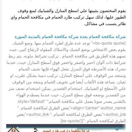
يقوم المختصون بتثبيتها علي اسطح المنازل والشبابيك لمنع وقوف
الطيور عليها، لذلك سهل تركيب طارد الحمام في مكافحة الحمام واي
طائر يتسبب في مشاكل.
شركة مكافحة الحمام بجدة
شركة مكافحة الحمام بالمدينة المنورة
[bs-quote quote=” توجد عدة طرق لطرد الحمام منها: وضع الشبك.
يقوم بعض الاشخاص بوضع الشبك والاسلاك المقواه لارتفاع كبير، حيث
تسهم هذه الطريق في مكافحة الحمام . تركيب شرائط ملونه. يتم ربط
شرائط ذات ألوان احمر واصفر واخضر فوق أسطح المنازل حيث، عندما
تتحرك هذه الأشرطة فوق المنزل بفعل الهواء فإنها تخيف الحمام
وتمنعه من الوقوف علي أسطح المنازل. تركيب دمية بشكل عقرب او
ثعبان. تساعد هذه الألعاب أيضا في تخويف الحمام ومنعه من الوقوف
علي الأسطح او الشبابيك. استخدام القصدير. يمكن استخدام نصف متر
من القصدير بوضعه فوق سطح المنزل، حيث عندما يصطدم الهواء
بالتقدير يصدر صوتا يعمل علي مكافحة الحمام.” style=”default”
align=”center” author_name=”بعض الطرق لمكافحة الحمام .”
author_job=”بعض الطرق لمكافحة الحمام .” author_link=”بعض
الطرق لمكافحة الحمام .”][/bs-quote]