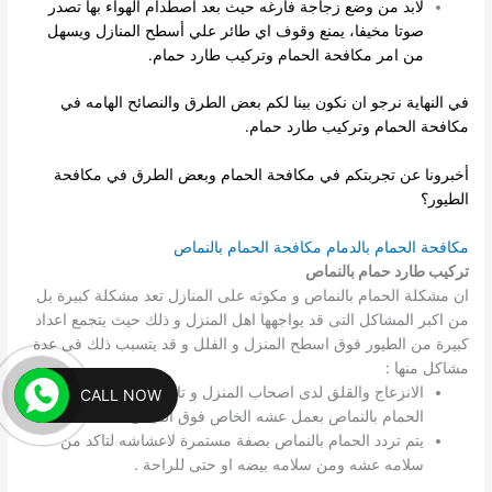
لابد من وضع زجاجة فارغه حيث بعد اصطدام الهواء بها تصدر
صوتا مخيفا، يمنع وقوف اي طائر علي أسطح المنازل ويسهل
من امر مكافحة الحمام وتركيب طارد حمام.
في النهاية نرجو ان نكون بينا لكم بعض الطرق والنصائح الهامه في
مكافحة الحمام وتركيب طارد حمام.
أخبرونا عن تجربتكم في مكافحة الحمام وبعض الطرق في مكافحة
الطيور؟
مكافحة الحمام بالدمام
مكافحة الحمام بالنماص
تركيب طارد حمام بالنماص
ان مشكلة الحمام بالنماص و مكوثه على المنازل تعد مشكلة كبيرة بل
من اكبر المشاكل التى قد يواجهها اهل المنزل و ذلك حيث يتجمع اعداد
كبيرة من الطيور فوق اسطح المنزل و الفلل و قد يتسبب ذلك فى عدة
مشاكل منها :
الانزعاج والقلق لدى اصحاب المنزل و تاكل المبانى و ذلك لقيام
CALL NOW
الحمام بالنماص بعمل عشه الخاص فوق المبانى .
يتم تردد الحمام بالنماص بصفة مستمرة لاعشاشه لتاكد من
سلامه عشه ومن سلامه بيضه او حتى للراحة .