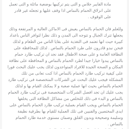
مادة الفايبر جلاس و التى يتم تركيبها بوضعية مائلة و التى تعمل
على انزلاق الحمام بالنماص اذا وقف عليها و تجعله غير قادر
على الوقوف .
وللعلم فان الحمام بالنماص يعيش فى الاماكن العالية و المرتفعة وذلك
يجعلها تترك الجبال و تتوجه الى المدن و ذلك نظرا لتوافر الناس باعداد
كبيرة حيث انها تعتمد فى التغذية على بقايا الناس من الطعام و لذلك
فنحن نبدو قادرون على طرد الحمام بالنماص . لذلك للمحافظة على
النظافة العامة و على صحة الاطفال فقد نجد ان تركيب طارد حمام
بالنماص يبدوا خيارا جيدا لطرد الحمام بالنماص و المحافظة على نظافة
المكان و الصحة الجيدة للافراد المتواجدون لذلك يجب عليك البحث فورا
على كيفية تركيب طارد الحمام بالنماص اذا كنت تعانى من تلك
المشكلة فيجب عليك البحث عن الشركات المتخصصة فى تركيب طارد
الحمام بالنماص بحيث انها عملية صعبة و لا يمكنك القيام بها و لذلك
يجب عليك ان تجد افضل الشركات المتخصصة فى تركيب طارد الحمام
بالنماص و البدء فى ذلك للتخلص من مشاكل النظافة التى يخلفها
الحمام بالنماص ويجب القيام بعملية تركيب طارد الحمام بالنماص على
ايدى المختصين والفنيين فى تلك العملية للقيام بها بطرقية نظيفة
وسليمة وصحيحة وبدون القلق وضمان مستوى خدمة طارد الحمام
بالنماص .