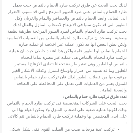
لذلك يجب البحث عن طرق تركيب طارد الحمام بالنماص حيث يعمل
طارد الحمام بالنماص على طرد الطيور المزعج والتى قد تسبب الاضرار
الى المبانى وايضا الحمام بالنماص والعصافير واليمام والغربان وكل
الطيور التى قد تكون سببا فى الانزعاج لاصحاب المنازل والفلل لذلك
يجب تركيب طارد الحمام بالنماص لطرد الطيور المزعجة بطريقة نظيفة
وصحية . وسنجد ان تركيب طارد الحمام بالنماص من العمليات الاساسية
ولكن يظن البعض انها قد تكون عملية غير اخلاقية او عملية ضارة
للحمام بالنماص او للطيور عامة ولكن هذا اعتقاد خاطئ حيث ان عملية
تركيب طارد للحمام بالنماص هى عملية غير مضرة تماما للحمام
بالنماص او للطيور وهى تعتبر طريقة تجعلنا نتفادى الازعاج المستمر
للطيور وما قد تسببه من اضرار واوساخ للمنزل وكذلك الاشكار الغير
مرغوب بها من فضلات الطيور لذلك فان تركيب طارد حمام بالنماص
للمنزل يعتبر من العمليات التى تعمل على المحافظة على النظافة
والصحة العامة .
تعدد طرق تركيب طارد حمام بالنماص :
يجب البحث على الشركات المتخصصة فى تركيب طارد الحمام بالنماص
وذلك لكونها عملية صعبة على اصحاب المنزل ولا يمكن القيام بها الى
على ايدى المختصين بها وعملية تركيب طارد الحمام بالنماص تتم كالاتى
:
تركيب عدة مربعات صلب من الصلب القوى فقى شكل شبكى