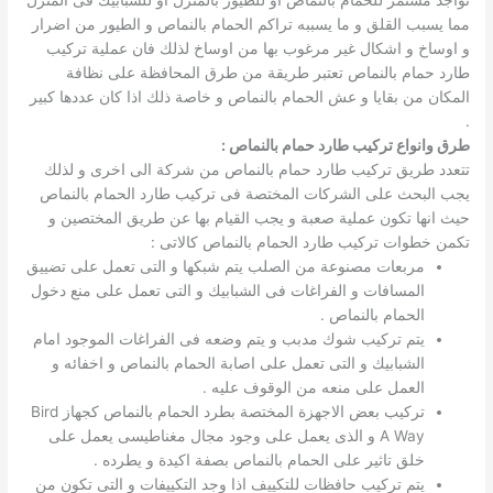
مما يسبب القلق و ما يسببه تراكم الحمام بالنماص و الطيور من اضرار
و اوساخ و اشكال غير مرغوب بها من اوساخ لذلك فان عملية تركيب
طارد حمام بالنماص تعتبر طريقة من طرق المحافظة على نظافة
المكان من بقايا و عش الحمام بالنماص و خاصة ذلك اذا كان عددها كبير
.
طرق وانواع تركيب طارد حمام بالنماص :
تتعدد طريق تركيب طارد حمام بالنماص من شركة الى اخرى و لذلك
يجب البحث على الشركات المختصة فى تركيب طارد الحمام بالنماص
حيث انها تكون عملية صعبة و يجب القيام بها عن طريق المختصين و
تكمن خطوات تركيب طارد الحمام بالنماص كالاتى :
مربعات مصنوعة من الصلب يتم شبكها و التى تعمل على تضييق
المسافات و الفراغات فى الشبابيك و التى تعمل على منع دخول
الحمام بالنماص .
يتم تركيب شوك مدبب و يتم وضعه فى الفراغات الموجود امام
الشبابيك و التى تعمل على اصابة الحمام بالنماص و اخفائه و
العمل على منعه من الوقوف عليه .
تركيب بعض الاجهزة المختصة بطرد الحمام بالنماص كجهاز Bird
A Way و الذى يعمل على وجود مجال مغناطيسى يعمل على
خلق تاثير على الحمام بالنماص بصفة اكيدة و يطرده .
يتم تركيب حافظات للتكييف اذا وجد التكييفات و التى تكون من