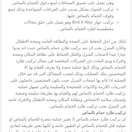
وهى تعمل على تضييق المسافات لمنع دخول الحمام بالنماص .
تركيب الشوك بشكل مدبب على الفراغات المتواجدة وذلك لمنع
وقوف الحمام بالنماص عليها .
تركيب جهاز Bird A Way وهو يعمل على خلق مجالات
مغنطيسية لطرد الحمام بالنماص .
لذلك من اجل الحفاظ على الصحة والنظافة العامة وصحة الاطفال
وافارد المنزل يجب ان يتم تركيب طارد حمام بالنماص حيث انه يبدوا
خيارا جيدا لاصحاب المنزل والفلل للحفاظ على نظافة المكان وصحة
وافراده ويتم البحث عن الشركات المختصة فى مجال تركيب طارد
الحمام بالنماص وذلك لانها عملية صعبة ولا يعرف القيام بها الا
المتختصين بتلك العمليات وذلك لتجنب المشاكل التى قد تتم خلال
العملية اذا قام بها اصحاب المنزل حيث يكون المختصين حاصلون على
التدريبات اللازمة والادوات الصحيحة والسليمة والتى تسهل عملية
تركيب طارد الحمام بالنماص لهم والقيام بها بطريقة سليمة وصحية
ولضمان سلامة الاشخاص ونظافة المكان وصحة الاطفال والافراد عامة
فى المنزل يجب تركيب طارد الحمام بالنماص .
تركيب طارد حمام بالنماص
ان تركيب طارد حمام بالنماص لا يعتبر عملية مضرة للحمام بالنماص او
عملية قتل للحمام بالنماص او للطيور عامة و لكنها تعتبر طريقة لتفادى
تواجد مستمر للحمام بالنماص او للطيور بالمنزل او للشبابيك فى المنزل