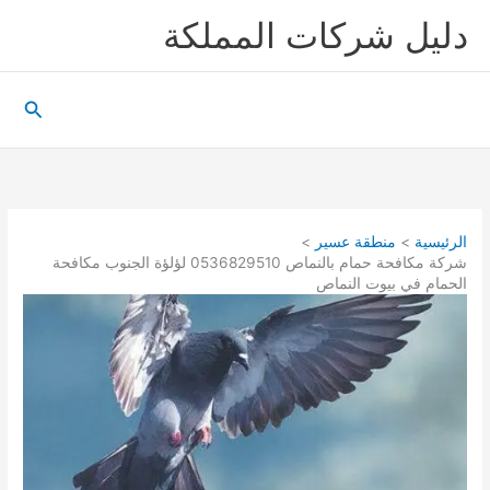
خطي
دليل شركات المملكة
لى
لمحتوى
البحث
الرئيسية
منطقة عسير
شركة مكافحة حمام بالنماص 0536829510 لؤلؤة الجنوب مكافحة
الحمام في بيوت النماص