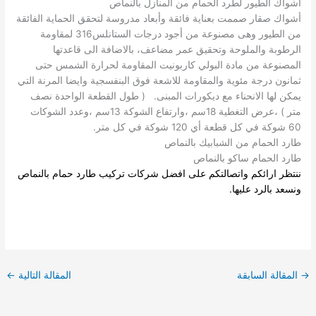
اشواك الطيور لطرد الحمام من المنازل بالنماص
أشواك صقار صممت بعناية فائقة وأبعاد مدروسة لتحقق الحماية الفائقة
من الطيور وهى مصنوعة من أجود درجات الستانلس316 لمقاومة
الرطوبة والملوحة وتحقيق عمر مضاعف، بالاضافة الى قاعدتها
المصنوعة من مادة البولي كاربونيت المقاومة لحرارة الشمس حتى
ثمانون درجة مئوية والمقاومة للاشعة فوق البنفسجية وايضا المرنة التي
يمكن لها الانحناء مع ديكورات المبنى. ( طول القطعة الواحدة نصف
متر ) ،عرض التغطية 18سم ،وارتفاع الشوكة 13سم ،وعدد الشوكات
60 شوكة في كل قطعة أي 120 شوكة في كل متر.
طارد الحمام من الشبابيك بالنماص
طارد الحمام ساكو بالنماص
ننتظر ارائكم واتصالتكم على افضل
شركات تركيب طارد حمام بالنماص
ونسعد بالرد عليها.
→
المقالة السابقة
المقالة التالية
←