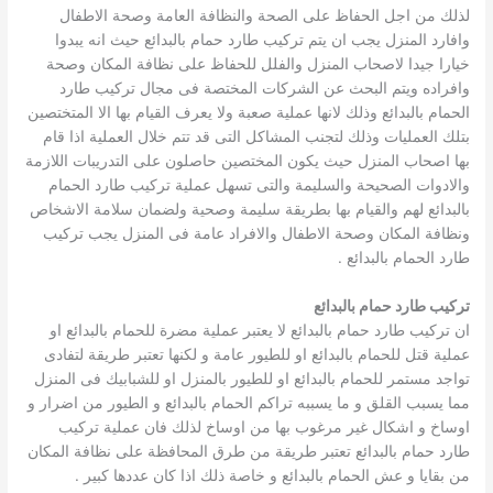
لذلك من اجل الحفاظ على الصحة والنظافة العامة وصحة الاطفال
وافارد المنزل يجب ان يتم تركيب طارد حمام بالبدائع حيث انه يبدوا
خيارا جيدا لاصحاب المنزل والفلل للحفاظ على نظافة المكان وصحة
وافراده ويتم البحث عن الشركات المختصة فى مجال تركيب طارد
الحمام بالبدائع وذلك لانها عملية صعبة ولا يعرف القيام بها الا المتختصين
بتلك العمليات وذلك لتجنب المشاكل التى قد تتم خلال العملية اذا قام
بها اصحاب المنزل حيث يكون المختصين حاصلون على التدريبات اللازمة
والادوات الصحيحة والسليمة والتى تسهل عملية تركيب طارد الحمام
بالبدائع لهم والقيام بها بطريقة سليمة وصحية ولضمان سلامة الاشخاص
ونظافة المكان وصحة الاطفال والافراد عامة فى المنزل يجب تركيب
طارد الحمام بالبدائع .
تركيب طارد حمام بالبدائع
ان تركيب طارد حمام بالبدائع لا يعتبر عملية مضرة للحمام بالبدائع او
عملية قتل للحمام بالبدائع او للطيور عامة و لكنها تعتبر طريقة لتفادى
تواجد مستمر للحمام بالبدائع او للطيور بالمنزل او للشبابيك فى المنزل
مما يسبب القلق و ما يسببه تراكم الحمام بالبدائع و الطيور من اضرار و
اوساخ و اشكال غير مرغوب بها من اوساخ لذلك فان عملية تركيب
طارد حمام بالبدائع تعتبر طريقة من طرق المحافظة على نظافة المكان
من بقايا و عش الحمام بالبدائع و خاصة ذلك اذا كان عددها كبير .