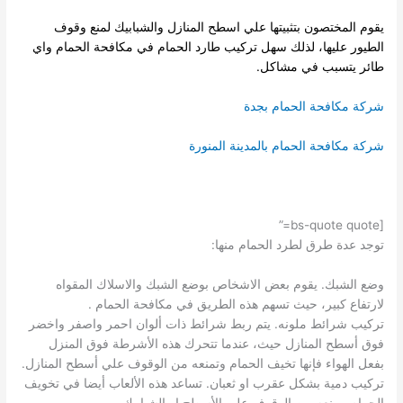
يقوم المختصون بتثبيتها علي اسطح المنازل والشبابيك لمنع وقوف
الطيور عليها، لذلك سهل تركيب طارد الحمام في مكافحة الحمام واي
طائر يتسبب في مشاكل.
شركة مكافحة الحمام بجدة
شركة مكافحة الحمام بالمدينة المنورة
[bs-quote quote=”
توجد عدة طرق لطرد الحمام منها:
وضع الشبك. يقوم بعض الاشخاص بوضع الشبك والاسلاك المقواه
لارتفاع كبير، حيث تسهم هذه الطريق في مكافحة الحمام .
تركيب شرائط ملونه. يتم ربط شرائط ذات ألوان احمر واصفر واخضر
فوق أسطح المنازل حيث، عندما تتحرك هذه الأشرطة فوق المنزل
بفعل الهواء فإنها تخيف الحمام وتمنعه من الوقوف علي أسطح المنازل.
تركيب دمية بشكل عقرب او ثعبان. تساعد هذه الألعاب أيضا في تخويف
الحمام ومنعه من الوقوف علي الأسطح او الشبابيك.