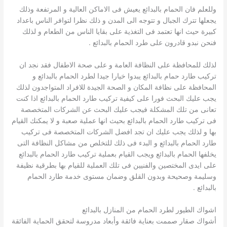
وللعلم فان الحمام بالبدائع يعيش فى الاماكن العالية و المرتفعة وذلك
يجعلها تترك الجبال و تتوجه الى المدن و ذلك نظرا لتوافر الناس باعداد
كبيرة حيث انها تعتمد فى التغذية على بقايا الناس من الطعام و لذلك
فنحن نبدو قادرون على طرد الحمام بالبدائع .
لذلك للمحافظة على النظافة العامة و على صحة الاطفال فقد نجد ان
تركيب طارد حمام بالبدائع يبدوا خيارا جيدا لطرد الحمام بالبدائع و
المحافظة على نظافة المكان و الصحة الجيدة للافراد المتواجدون لذلك
يجب عليك البحث فورا على كيفية تركيب طارد الحمام بالبدائع اذا كنت
تعانى من تلك المشكلة فيجب عليك البحث عن الشركات المتخصصة
فى تركيب طارد الحمام بالبدائع بحيث انها عملية صعبة و لا يمكنك القيام
بها و لذلك يجب عليك ان تجد افضل الشركات المتخصصة فى تركيب
طارد الحمام بالبدائع و البدء فى ذلك للتخلص من مشاكل النظافة التى
يخلفها الحمام بالبدائع ويجب القيام بعملية تركيب طارد الحمام بالبدائع
على ايدى المختصين والفنيين فى تلك العملية للقيام بها بطرقية نظيفة
وسليمة وصحيحة وبدون القلق وضمان مستوى خدمة طارد الحمام
بالبدائع .
اشواك الطيور لطرد الحمام من المنازل بالبدائع
أشواك صقار صممت بعناية فائقة وأبعاد مدروسة لتحقق الحماية الفائقة