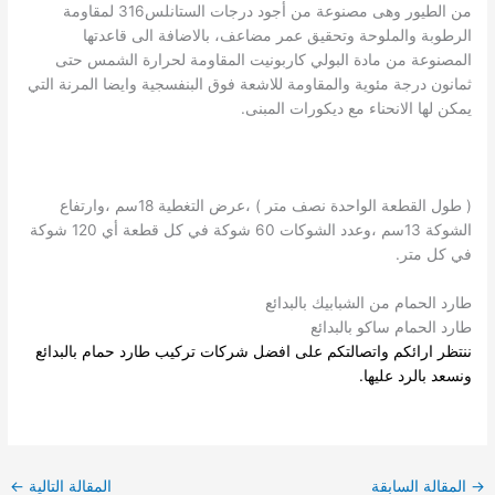
من الطيور وهى مصنوعة من أجود درجات الستانلس316 لمقاومة
الرطوبة والملوحة وتحقيق عمر مضاعف، بالاضافة الى قاعدتها
المصنوعة من مادة البولي كاربونيت المقاومة لحرارة الشمس حتى
ثمانون درجة مئوية والمقاومة للاشعة فوق البنفسجية وايضا المرنة التي
يمكن لها الانحناء مع ديكورات المبنى.
( طول القطعة الواحدة نصف متر ) ،عرض التغطية 18سم ،وارتفاع
الشوكة 13سم ،وعدد الشوكات 60 شوكة في كل قطعة أي 120 شوكة
في كل متر.
طارد الحمام من الشبابيك بالبدائع
طارد الحمام ساكو بالبدائع
ننتظر ارائكم واتصالتكم على افضل
شركات تركيب طارد حمام بالبدائع
ونسعد بالرد عليها.
→
المقالة السابقة
المقالة التالية
←