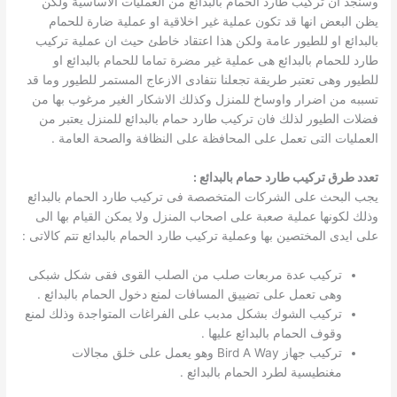
وسنجد ان تركيب طارد الحمام بالبدائع من العمليات الاساسية ولكن
يظن البعض انها قد تكون عملية غير اخلاقية او عملية ضارة للحمام
بالبدائع او للطيور عامة ولكن هذا اعتقاد خاطئ حيث ان عملية تركيب
طارد للحمام بالبدائع هى عملية غير مضرة تماما للحمام بالبدائع او
للطيور وهى تعتبر طريقة تجعلنا نتفادى الازعاج المستمر للطيور وما قد
تسببه من اضرار واوساخ للمنزل وكذلك الاشكار الغير مرغوب بها من
فضلات الطيور لذلك فان تركيب طارد حمام بالبدائع للمنزل يعتبر من
العمليات التى تعمل على المحافظة على النظافة والصحة العامة .
تعدد طرق تركيب طارد حمام بالبدائع :
يجب البحث على الشركات المتخصصة فى تركيب طارد الحمام بالبدائع
وذلك لكونها عملية صعبة على اصحاب المنزل ولا يمكن القيام بها الى
على ايدى المختصين بها وعملية تركيب طارد الحمام بالبدائع تتم كالاتى :
تركيب عدة مربعات صلب من الصلب القوى فقى شكل شبكى
وهى تعمل على تضييق المسافات لمنع دخول الحمام بالبدائع .
تركيب الشوك بشكل مدبب على الفراغات المتواجدة وذلك لمنع
وقوف الحمام بالبدائع عليها .
تركيب جهاز Bird A Way وهو يعمل على خلق مجالات
مغنطيسية لطرد الحمام بالبدائع .