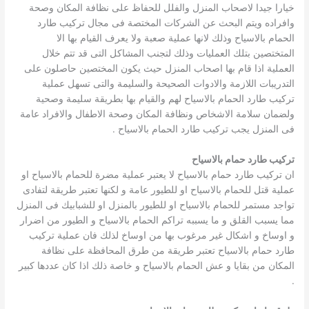
خيارا جيدا لاصحاب المنزل والفلل للحفاظ على نظافة المكان وصحة
وافراده ويتم البحث عن الشركات المختصة فى مجال تركيب طارد
الحمام بالاسياح وذلك لانها عملية صعبة ولا يعرف القيام بها الا
المتختصين بتلك العمليات وذلك لتجنب المشاكل التى قد تتم خلال
العملية اذا قام بها اصحاب المنزل حيث يكون المختصين حاصلون على
التدريبات اللازمة والادوات الصحيحة والسليمة والتى تسهل عملية
تركيب طارد الحمام بالاسياح لهم والقيام بها بطريقة سليمة وصحية
ولضمان سلامة الاشخاص ونظافة المكان وصحة الاطفال والافراد عامة
فى المنزل يجب تركيب طارد الحمام بالاسياح .
تركيب طارد حمام بالاسياح
ان تركيب طارد حمام بالاسياح لا يعتبر عملية مضرة للحمام بالاسياح او
عملية قتل للحمام بالاسياح او للطيور عامة و لكنها تعتبر طريقة لتفادى
تواجد مستمر للحمام بالاسياح او للطيور بالمنزل او للشبابيك فى المنزل
مما يسبب القلق و ما يسببه تراكم الحمام بالاسياح و الطيور من اضرار
و اوساخ و اشكال غير مرغوب بها من اوساخ لذلك فان عملية تركيب
طارد حمام بالاسياح تعتبر طريقة من طرق المحافظة على نظافة
المكان من بقايا و عش الحمام بالاسياح و خاصة ذلك اذا كان عددها كبير
.