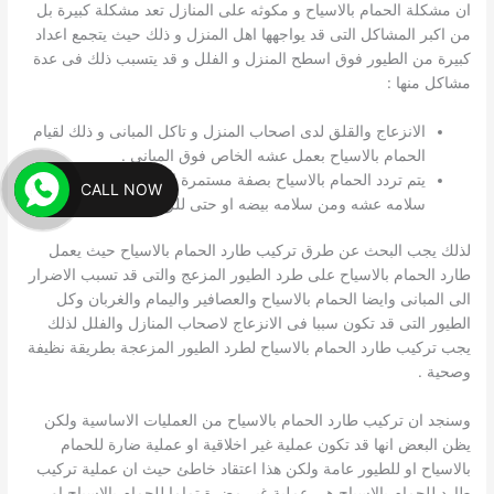
ان مشكلة الحمام بالاسياح و مكوثه على المنازل تعد مشكلة كبيرة بل
من اكبر المشاكل التى قد يواجهها اهل المنزل و ذلك حيث يتجمع اعداد
كبيرة من الطيور فوق اسطح المنزل و الفلل و قد يتسبب ذلك فى عدة
مشاكل منها :
الانزعاج والقلق لدى اصحاب المنزل و تاكل المبانى و ذلك لقيام
الحمام بالاسياح بعمل عشه الخاص فوق المبانى .
يتم تردد الحمام بالاسياح بصفة مستمرة لاعشاشه لتاكد من
CALL NOW
سلامه عشه ومن سلامه بيضه او حتى للراحة .
لذلك يجب البحث عن طرق تركيب طارد الحمام بالاسياح حيث يعمل
طارد الحمام بالاسياح على طرد الطيور المزعج والتى قد تسبب الاضرار
الى المبانى وايضا الحمام بالاسياح والعصافير واليمام والغربان وكل
الطيور التى قد تكون سببا فى الانزعاج لاصحاب المنازل والفلل لذلك
يجب تركيب طارد الحمام بالاسياح لطرد الطيور المزعجة بطريقة نظيفة
وصحية .
وسنجد ان تركيب طارد الحمام بالاسياح من العمليات الاساسية ولكن
يظن البعض انها قد تكون عملية غير اخلاقية او عملية ضارة للحمام
بالاسياح او للطيور عامة ولكن هذا اعتقاد خاطئ حيث ان عملية تركيب
طارد للحمام بالاسياح هى عملية غير مضرة تماما للحمام بالاسياح او