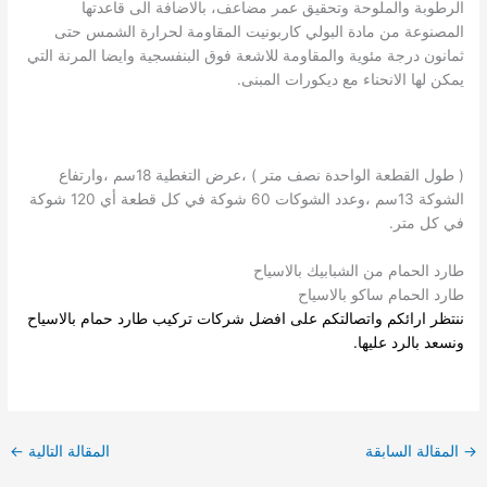
الرطوبة والملوحة وتحقيق عمر مضاعف، بالاضافة الى قاعدتها
المصنوعة من مادة البولي كاربونيت المقاومة لحرارة الشمس حتى
ثمانون درجة مئوية والمقاومة للاشعة فوق البنفسجية وايضا المرنة التي
يمكن لها الانحناء مع ديكورات المبنى.
( طول القطعة الواحدة نصف متر ) ،عرض التغطية 18سم ،وارتفاع
الشوكة 13سم ،وعدد الشوكات 60 شوكة في كل قطعة أي 120 شوكة
في كل متر.
طارد الحمام من الشبابيك بالاسياح
طارد الحمام ساكو بالاسياح
ننتظر ارائكم واتصالتكم على افضل
شركات تركيب طارد حمام بالاسياح
ونسعد بالرد عليها.
→
المقالة السابقة
المقالة التالية
←