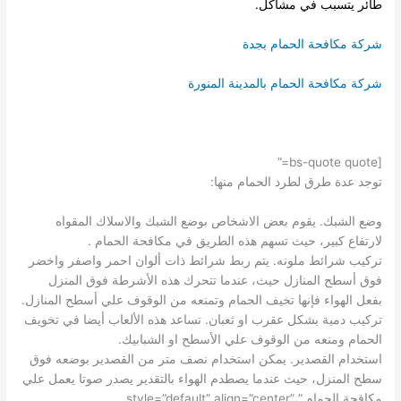
طائر يتسبب في مشاكل.
شركة مكافحة الحمام بجدة
شركة مكافحة الحمام بالمدينة المنورة
[bs-quote quote=”
توجد عدة طرق لطرد الحمام منها:
وضع الشبك. يقوم بعض الاشخاص بوضع الشبك والاسلاك المقواه
لارتفاع كبير، حيث تسهم هذه الطريق في مكافحة الحمام .
تركيب شرائط ملونه. يتم ربط شرائط ذات ألوان احمر واصفر واخضر
فوق أسطح المنازل حيث، عندما تتحرك هذه الأشرطة فوق المنزل
بفعل الهواء فإنها تخيف الحمام وتمنعه من الوقوف علي أسطح المنازل.
تركيب دمية بشكل عقرب او ثعبان. تساعد هذه الألعاب أيضا في تخويف
الحمام ومنعه من الوقوف علي الأسطح او الشبابيك.
استخدام القصدير. يمكن استخدام نصف متر من القصدير بوضعه فوق
سطح المنزل، حيث عندما يصطدم الهواء بالتقدير يصدر صوتا يعمل علي
مكافحة الحمام.” style=”default” align=”center”