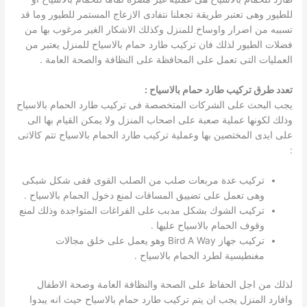
للطيور وهى تعتبر طريقة تجعلنا نتفادى الازعاج المستمر للطيور وما قد
تسببه من اضرار واوساخ للمنزل وكذلك الاشكار الغير مرغوب بها من
فضلات الطيور لذلك فان تركيب طارد حمام بالاسياح للمنزل يعتبر من
العمليات التى تعمل على المحافظة على النظافة والصحة العامة .
تعدد طرق تركيب طارد حمام بالاسياح :
يجب البحث على الشركات المتخصصة فى تركيب طارد الحمام بالاسياح
وذلك لكونها عملية صعبة على اصحاب المنزل ولا يمكن القيام بها الى
على ايدى المختصين بها وعملية تركيب طارد الحمام بالاسياح تتم كالاتى
:
تركيب عدة مربعات صلب من الصلب القوى فقى شكل شبكى
وهى تعمل على تضييق المسافات لمنع دخول الحمام بالاسياح .
تركيب الشوك بشكل مدبب على الفراغات المتواجدة وذلك لمنع
وقوف الحمام بالاسياح عليها .
تركيب جهاز Bird A Way وهو يعمل على خلق مجالات
مغنطيسية لطرد الحمام بالاسياح .
لذلك من اجل الحفاظ على الصحة والنظافة العامة وصحة الاطفال
وافارد المنزل يجب ان يتم تركيب طارد حمام بالاسياح حيث انه يبدوا