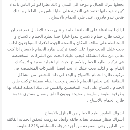
يجعلها تترك الجبال و تتوجه الى المدن و ذلك نظرا لتوافر الناس باعداد
كبيرة حيث انها تعتمد فى التغذية على بقايا الناس من الطعام و لذلك
فنحن نبدو قادرون على طرد الحمام بالاسياح .
لذلك للمحافظة على النظافة العامة و على صحة الاطفال فقد نجد ان
تركيب طارد حمام بالاسياح يبدوا خيارا جيدا لطرد الحمام بالاسياح و
المحافظة على نظافة المكان و الصحة الجيدة للافراد المتواجدون لذلك
يجب عليك البحث فورا على كيفية تركيب طارد الحمام بالاسياح اذا كنت
تعانى من تلك المشكلة فيجب عليك البحث عن الشركات المتخصصة
فى تركيب طارد الحمام بالاسياح بحيث انها عملية صعبة و لا يمكنك
القيام بها و لذلك يجب عليك ان تجد افضل الشركات المتخصصة فى
تركيب طارد الحمام بالاسياح و البدء فى ذلك للتخلص من مشاكل
النظافة التى يخلفها الحمام بالاسياح ويجب القيام بعملية تركيب طارد
الحمام بالاسياح على ايدى المختصين والفنيين فى تلك العملية للقيام بها
بطرقية نظيفة وسليمة وصحيحة وبدون القلق وضمان مستوى خدمة
طارد الحمام بالاسياح .
اشواك الطيور لطرد الحمام من المنازل بالاسياح
أشواك صقار صممت بعناية فائقة وأبعاد مدروسة لتحقق الحماية الفائقة
من الطيور وهى مصنوعة من أجود درجات الستانلس316 لمقاومة