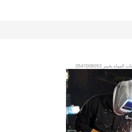
ياه بخيبر 0541008053