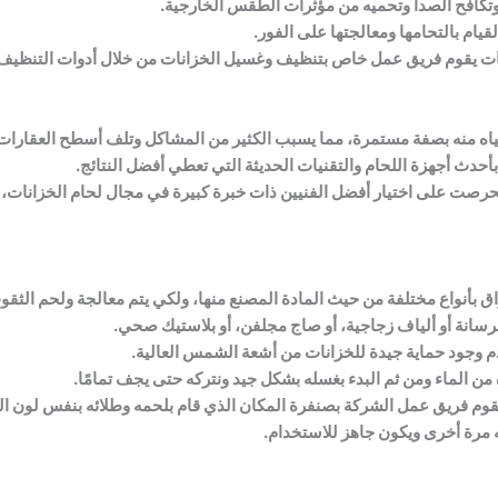
وتكافح الصدأ وتحميه من مؤثرات الطقس الخارجية.
يام بالتحامها ومعالجتها على الفور.
خزانات يقوم فريق عمل خاص بتنظيف وغسيل الخزانات من خلال أدوات التنظيف 
ه منه بصفة مستمرة، مما يسبب الكثير من المشاكل وتلف أسطح العقارات و
أحدث أجهزة اللحام والتقنيات الحديثة التي تعطي أفضل النتائج.
 فحرصت على اختيار أفضل الفنيين ذات خبرة كبيرة في مجال لحام الخزانات
اق بأنواع مختلفة من حيث المادة المصنع منها، ولكي يتم معالجة ولحم الثقو
رسانة أو ألياف زجاجية، أو صاج مجلفن، أو بلاستيك صحي.
 وجود حماية جيدة للخزانات من أشعة الشمس العالية.
 من الماء ومن ثم البدء بغسله بشكل جيد ونتركه حتى يجف تمامًا.
نها يقوم فريق عمل الشركة بصنفرة المكان الذي قام بلحمه وطلائه بنفس لون 
ه مرة أخرى ويكون جاهز للاستخدام.