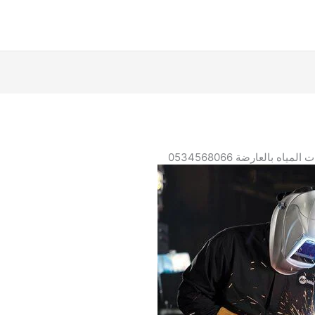
اه بالعارضة 0534568066