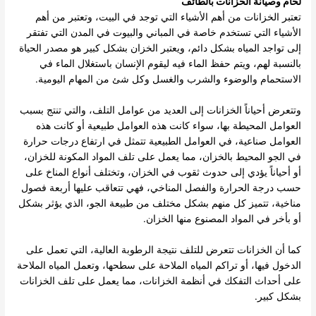
لحام وصيانة الخزانات بالطائف
تعتبر الخزانات من أهم الأشياء التي توجد في البيت، وتعتبر من أهم
الأشياء التي تستخدم خاصة في المباني والبيوت في المدن التي تفتقر
إلى تواجد المياه بشكل دائم، ويعتبر الخزان بشكل كبير هو مصدر الحياة
بالنسبة لهم، ويتم حفظ الماء فيه ليقوم الإنسان باستغلال الماء في
الاستحمام والوضوء والشرب والغسل وكل شئ من المهام اليومية.
وتتعرض أحياناً الخزانات إلى العديد من عوامل التلف، والتي تنتج بسبب
العوامل المحيطة بها، سواء كانت هذه العوامل طبيعية أو كانت هذه
العوامل صناعية، في العوامل الطبيعية تتمثل في ارتفاع درجات حرارة
في الجو المحيط بالخزان، مما يعمل على تلف المواد المكونة للخزان،
أو أحياناً يؤدي إلى حدوث ثقوب في الخزان، وتختلف أنواع المناخ على
حسب درجة الحرارة والفصل المناخي، فهي تتعاقب عليها أربعة فصول
مناخية، تتميز كل منهم بشكل مختلف من طبيعة الجو، الذي يؤثر بشكل
أو بأخر في المواد المصنوع منها الخزان.
كما أن الخزانات تتعرض للتلف نتيجة الرطوبة العالية، التي تعمل على
الدخول فيها، أو تراكم المياه الملاحة على سطحها، وتعمل المياه الملاحة
على أحداث التفكك في أنظمة الخزانات، مما يعمل على تلف الخزانات
بشكل كبير.