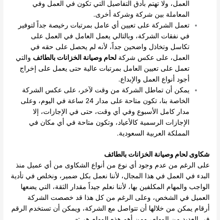
العمل، ولا تهتم بأدق التفاصيل التي تكون في العمل وفي
المعاملة بين شركة وشركة أخرى.
تعمل الشركة على تعيين أي عامل بمرتبات رخيصة جداً لتوفير
في نفقات الشركة، وبالتالي يعمل العامل في العمل على
تكاسل وتخاذل واضحين جداً، لأنه لم يحصل على حقه في
العمل، على عكس شركة
لحام وصيانة الخزانات بالطائف
والتي
تعمل على تعيين العامل بمرتبات عالية حتى يعمل على إخراج
أجود أنواع العمل والإبداع.
يمكن أن تماطل الشركة من وقت لآخر، على عكس الشركة
الخاصة بنا، تكون متاحة على مدار 24 ساعة في اليوم، وعلى
مدار كامل الأسبوع وفي أي وقت، حتى في الإجازات، إلا
الإجازات الرسمية كالأعياد، وتكون متاحة في أي مكان في
المملكة العربية السعودية.
شكاوى لحام وصيانة الخزانات بالطائف
على الرغم من عدم وجود أي نوع من أنواع الشكاوى من أي عميل منذ
البدء في العمل في هذا المجال، لأننا نعمل بكل ضمير، ونخلص في تأدية
الواجب والمهام المكلفين بها، لأننا نعلم جيداً مقدار الثقة، التي يضعها
العميل في الشخص، وعلى الرغم من كل هذا قد خصصت الشركة
أرقام يمكن من خلالها أن تتواصل مع الشركة، ويمكن أن تستخدم الرقم
في العديد من المهام، ومن أهم هذه المهام هي:-