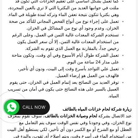
كما تعمل بشكل أساسي على تعقيم الخزانات التي تكون قد
ملئت في جوانبها العديد من البكتريا التي لا تري بالعين المجردة،
وهي بكتريا تتكون نتيجة تعفن الماء وتركه لمدة طويلة في الماء.
تعمل على إجراء نوع من أنواع الفحص المجاني للتأكد من صحة
الخزان، وعدم وجود أي نوع من المشاكل في الخزان.
تستخدم الشركة المعدات غالية الثمن في العمل، وعلى الرغم
من استخدام المعدات غالية الثمن، إلا أن سعر العمل يكون
رخيص جداً، بالمقارنة مع العمل الذي تقوم به الشركة.
تعمل الشركة طوال أيام الأسبوع وفي أي وقت، وتكون متاحة
على مدار 24 ساعة من اليوم.
تعمل علي التواجد بأسرع وقت إلى البيت، ودون أي تأخير،
فالهدف من العمل هو إرضاء العميل.
توفر العديد من النصائح بعد إتمام العمل في الخزان، حتى يقوم
العميل بالسير على هذه النصائح حتى يكون في أمان من تسريب
المياه.
CALL NOW
زيارة شركة لحام خزانات المياه بالطائف
عند الاتصال بشركة
لحام وصيانة الخزانات بالطائف
، سوف نقوم بمعرف
نوع الخزان، وفي وجودنا وفي نفس الوقت سوف يتم التعامل مع
العطل أو مع الشرخ أو مع الكسر دون أي تأخير، لكي يستطيع أهل البيت
من استخدام الماء في أسرع وقت، ويتم إصلاح أي ثقوب، والبدء في