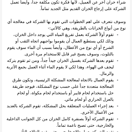
شراء خزان آخر عن العميل، لأنها فكرة تكون مكلفة جداً، وأيضاً تعمل
الشركة على إرجاع الخزان القديم مثل الجديد تماماً.
وسوف نتعرف علي اهم الخطوات التي تقوم بها الشركة في معالجة أي
نوع من أنواع الخزانات بالطريقة، وهي كالآتي:-
تقوم أولاً الشركة بعمل تفريغ المياه التي يوجد داخل الخزان،
وذلك لكي يستطيع العمال أن يقوموا بواجبهم اتجاه الثقب أو
الشرخ أو أي نوع من الأعطال، وأيضاً بسبب أن الماء سوف يقوم
بالتلوث، وسوف يصبح غير قابل للاستخدام مرة أخرى.
تقوم بعدها الشركة بغسيل الخزان جيداً جداً، ومن ثم تقوم بتركه
ليجف في الهواء، وهذا لكي لا يقوم الماء أثناء العمل بجمع الأتربة
والرمال.
يقوم العمال بالاتجاه لمعالجة المشكلة الرئيسية، وتكون طرق
المعالجة متعددة جداً على حسب نوع المشكلة، فيوجد طريقة
حل باستخدام لحام فايبر أو باستخدام لحام مكواة، أو لحام
بالعزل الحراري أو لحام مائي.
بعد إجراء العمليات المتعلقة بحل المشكلة، تقوم الشركة بالعديد
من الأعمال الأخرى.
تقوم الشركة أولاً بصنفرة كامل الخزان من كل الجوانب الداخلية
والخارجية، حتى تصبح ناعمة تماماً.
تقوم الشركة بعمل طلاء خارجي، حتى يقوم الطلاء بالتأثر