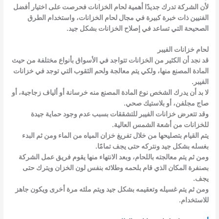
لأن الشركة تدرك جديدًا أهمية لحام الخزانات فحرصت على اختيار أفضل
الفنيين ذات خبرة كبيرة في مجال لحام الخزانات، واستخدام الطرق
الصحيحة التي تساعد في إصلاح الخزانات بشكل جيد.
لحام خزانات الفيبر
قد نجد أن الكثير من الخزانات تتواجد في الأسواق بأنواع مختلفة من حيث
المادة المصنع منها، ولكي يتم معالجة ولحم الثقوب التي توجد في خزانات
الفيبر.
لا بد أن يدرك الشخص نوع المادة المصنع منه خرسانة أو ألياف زجاجية، أو
صاج مجلفن، أو بلاستيك صحي.
وقد تتعرض خزانات الفيبر للتشققات بسبب عدم وجود حماية جيدة
للخزانات من أشعة الشمس العالية.
يتم القيام بتصليحها من خلال تفريغ خزان المياه من الماء ومن ثم البدء
بغسله بشكل جيد ونتركه حتى يجف تمامًا.
ومن ثم يتم معالجته باللحام، وبعد الانتهاء منها يقوم فريق عمل الشركة
بصنفرة المكان الذي قام بلحمه وطلائه بنفس لون الخزان ويترك حتى
يجف.
ومن ثم يتم غسيله وتعقيمه بشكل جيد ويتم ملئه مرة أخرى ويكون جاهز
للاستخدام.