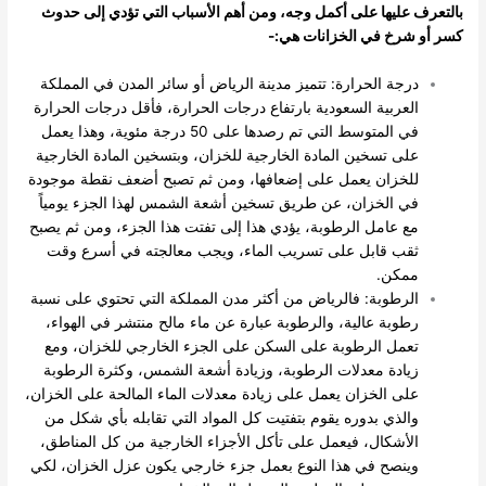
بالتعرف عليها على أكمل وجه، ومن أهم الأسباب التي تؤدي إلى حدوث
كسر أو شرخ في الخزانات هي:-
درجة الحرارة: تتميز مدينة الرياض أو سائر المدن في المملكة
العربية السعودية بارتفاع درجات الحرارة، فأقل درجات الحرارة
في المتوسط التي تم رصدها على 50 درجة مئوية، وهذا يعمل
على تسخين المادة الخارجية للخزان، وبتسخين المادة الخارجية
للخزان يعمل على إضعافها، ومن ثم تصبح أضعف نقطة موجودة
في الخزان، عن طريق تسخين أشعة الشمس لهذا الجزء يومياً
مع عامل الرطوبة، يؤدي هذا إلى تفتت هذا الجزء، ومن ثم يصبح
ثقب قابل على تسريب الماء، ويجب معالجته في أسرع وقت
ممكن.
الرطوبة: فالرياض من أكثر مدن المملكة التي تحتوي على نسبة
رطوبة عالية، والرطوبة عبارة عن ماء مالح منتشر في الهواء،
تعمل الرطوبة على السكن على الجزء الخارجي للخزان، ومع
زيادة معدلات الرطوبة، وزيادة أشعة الشمس، وكثرة الرطوبة
على الخزان يعمل على زيادة معدلات الماء المالحة على الخزان،
والذي بدوره يقوم بتفتيت كل المواد التي تقابله بأي شكل من
الأشكال، فيعمل على تأكل الأجزاء الخارجية من كل المناطق،
وينصح في هذا النوع بعمل جزء خارجي يكون عزل الخزان، لكي