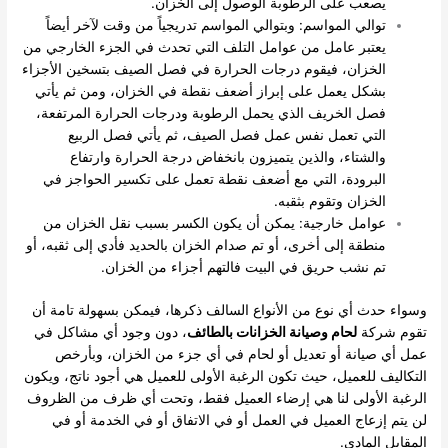
يصعب على الرطوبة الوصول إلى الخزان.
توالي المواسم: وبتوالي المواسم تدريجياً من وقت لآخر أيضاً
يعتبر عامل من عوامل التلف التي تحدث في الجزء الخارجي من
الخزان، فيقوم درجات الحرارة في فصل الصيف بتسخين الأجزاء
بشكل يعمل على إبراز أضعف نقطة في الخزان، ومن ثم يأتي
فصل الخريف الذي يحمل الرطوبة ودرجات الحرارة المرتفعة،
التي تعمل نفس عمل فصل الصيف، ثم يأتي فصل الربيع
والشتاء، والذين يتميزون بانخفاض درجة الحرارة وارتفاع
البرودة، التي مع أضعف نقطة تعمل على تكسير الحواجز في
الخزان وتقوم بثقبه.
عوامل خارجية: يمكن أن يكون الكسر بسبب نقل الخزان من
منطقة إلى أخرى، أو تم صدام الخزان بالحديد فأدي إلى ثقبه، أو
تم نشب حريق في البيت فالتهم أجزاء من الخزان.
وسواء حدث أي نوع من الأنواع السالف ذكرها، فيمكن بسهولة تامة أن
تقوم شركة
لحام وصيانة الخزانات بالطائف
، دون وجود أي مشاكل في
عمل أي صيانة أو تعديل أو لحام في أي جزء من الخزان، وبأرخص
التكاليف للعميل، حيث تكون الرغبة الأولى للعميل هي أجود ناتج، ويكون
الرغبة الأولى لنا هي إرضاء العميل فقط، وتحت أي ظرف من الظروف
لن يتم إزعاج العميل في العمل أو في الاتفاق أو في الخدمة أو في
المقابل المادي.