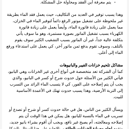
يتم معرفة أين الفقد ومحاولة حل المشكلة.
وهذا يسبب توفير في العديد من التكاليف، حيث يعمل فقد الماء بطريقة
غير ملحوظة على تشغيل موتور الرفع دائماً لتوفير الماء في الخزان،
مما يعمل على زيادة فاتورة الماء، وأيضاً يعمل على زيادة فاتورة
الكهرباء بسبب تشغيل الماتور بصورة مستمرة، وهو ما سوف يأتي
بتكلفة عالية جداً، غير أن الماتور بسبب التشغيب الكثير سوف يقوم
بالتلف، وسوف تقوم بدفع ثمن ماتور آخر، كي يعمل على استدعاء ورفع
الماء إلى أعلى.
مشاكل تلحيم خزانات الفيبر والبانيوهات
كما أن الشركة تعد متخصصة في أنواع أخرى غير الخزانات وهي البانيو،
فيأتي الكثير من الأسئلة حول حدوث شرخ أو كسر في البانيو، والذي
يجب أن يتم إصلاحه على الفور، كي لا يتسبب الماء الزائد من التسرب
إلى التربة الأرضية، وهذا يسبب حدوث تهتك في الأعمدة الأساسية
للبيت.
ويسأل الكثير من الناس، هل في حالة حدوث كسر أو شرح أو تصدع أو
تسريب في الماء بالنسبة للبانيو، هل يمكن في هذا الوقت أن يتم
إصلاحه ومعالجته، أم يصبح غير نافع، ويجب أن أقوم بشراء بانيو جديد،
وتقوم
لحام وصيانة الخزانات بالطائف
، بالإجابة على هذا السؤال بالشكل