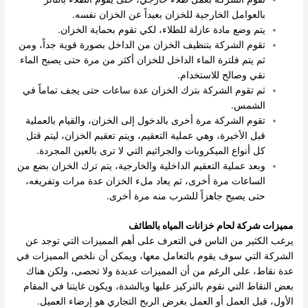
بالعوامل الخارجية للخزان بعيداً عن الخزان نفسه.
يتم وضع مادة عازلة للطلاء، لكي تقوم بحماية الخزان.
تقوم الشركة بتنظيف الخزان من الداخل بصورة قوية جداً، ومن
ثم يتم فلترة الماء الداخل للخزان أكثر من مرة حتى يصبح الماء
نقي وصالح للاستخدام.
ثم تقوم الشركة بترك الخزان عدة ساعات حتى يجف تماماً في
الشمس.
تقوم الشركة مرة أخرى بالدخول إلى الخزان، والقيام بالعملية
قبل الأخيرة، وهي عملية التعقيم، ويتم تعقيم الخزان، ليتم قتل
كل أنواع الميكروبات والجراثيم التي لا ترى بالعين المجردة.
وبعد عملية التعقيم الداخلية والخارجية، يتم ترك الخزان بضع من
الساعات مرة أخرى، ثم يعاد ملء الخزان عدة مرات وتفريغه،
حتى يصبح جاهزاً للشرب منه مرة أخرى.
مميزات شركة لحام خزانات المياه بالطائف
يرغب الكثير من الناس في التعرف على أهم المميزات التي توجد عن
الشركة التي سوف يقوم بالتعامل معها، ويمكن أن نلخص المميزات في
عدة نقاط، على الرغم من أن المميزات عديدة ولا تحصى، ولكن هناك
بعض النقاط التي نقوم بالتركيز عليها وبالشدة، ويكون غايتنا في المقام
الأول، قبل العمل أو العمل بغرض الربح التجاري هو إرضاء العميل.