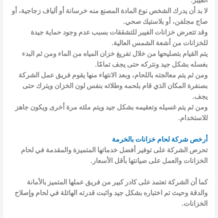
الفيبر.
لا بد أن يدرك الشخص نوع المادة المصنع منه خرسانة أو ألياف زجاجية، أو
صاج مجلفن، أو بلاستيك صحي.
وقد تتعرض خزانات الفيبر للتشققات بسبب عدم وجود حماية جيدة
للخزانات من أشعة الشمس العالية.
يتم القيام بتصليحها من خلال تفريغ خزان المياه من الماء ومن ثم البدء
بغسله بشكل جيد ونتركه حتى يجف تمامًا.
ومن ثم يتم معالجته باللحام، وبعد الانتهاء منها يقوم فريق عمل الشركة
بصنفرة المكان الذي قام بلحمه وطلائه بنفس لون الخزان ويترك حتى
يجف.
ومن ثم يتم غسيله وتعقيمه بشكل جيد ويتم ملئه مرة أخرى ويكون جاهز
للاستخدام.
أرخص شركة لحام خزانات بالخرمة
تحرص الشركة على توفير أفضل خدماتها المتميزة والمقدمة في لحام
الخزانات والعمل على صيانتها بأقل الأسعار.
كما أن الشركة تعتمد على كادر كبير من فريق عملها المتميز بالأمانة
والدقة وحيث تم اختباره بشكل جيد واثبت قدرته الهائلة في لحام وإصلاح
الخزانات.