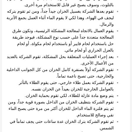
بالتلوث، وسوف يصبح غير قابل للاستخدام مرة أخرى.
تقوم بعدها الشركة بغسيل الخزان جيداً جداً، ومن ثم تقوم بتركه
ليجف في الهواء، وهذا لكي لا يقوم الماء أثناء العمل بجمع الأتربة
والرمال.
يقوم العمال بالاتجاه لمعالجة المشكلة الرئيسية، وتكون طرق
المعالجة متعددة جداً على حسب نوع المشكلة، فيوجد طريقة
حل باستخدام لحام فايبر أو باستخدام لحام مكواة، أو لحام
بالعزل الحراري أو لحام مائي.
بعد إجراء العمليات المتعلقة بحل المشكلة، تقوم الشركة بالعديد
من الأعمال الأخرى.
تقوم الشركة أولاً بصنفرة كامل الخزان من كل الجوانب الداخلية
والخارجية، حتى تصبح ناعمة تماماً.
تقوم الشركة بعمل طلاء خارجي، حتى يقوم الطلاء بالتأثر
بالعوامل الخارجية للخزان بعيداً عن الخزان نفسه.
يتم وضع مادة عازلة للطلاء، لكي تقوم بحماية الخزان.
تقوم الشركة بتنظيف الخزان من الداخل بصورة قوية جداً، ومن
ثم يتم فلترة الماء الداخل للخزان أكثر من مرة حتى يصبح الماء
نقي وصالح للاستخدام.
ثم تقوم الشركة بترك الخزان عدة ساعات حتى يجف تماماً في
الشمس.