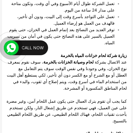
تعمل الشركة طوال أيام الأسبوع وفي أي وقت، وتكون متاحة
على مدار 24 ساعة من اليوم.
تعمل علي التواجد بأسرع وقت إلى البيت، ودون أي تأخير،
فالهدف من العمل هو إرضاء العميل.
توفر العديد من النصائح بعد إتمام العمل في الخزان، حتى يقوم
العميل بالسير على هذه النصائح حتى يكون في أمان من تسريب
المياه.
CALL NOW
زيارة شركة لحام خزانات المياه بالخرمة
عند الاتصال بشركة
لحام وصيانة الخزانات بالخرمة
، سوف نقوم بمعرف
نوع الخزان، وفي وجودنا وفي نفس الوقت سوف يتم التعامل مع
العطل أو مع الشرخ أو مع الكسر دون أي تأخير، لكي يستطيع أهل البيت
من استخدام الماء في أسرع وقت، ويتم إصلاح أي ثقوب، والبدء في
لحام المناطق المكسورة أو المشرخة.
كما يجب أن تقوم بترك العمال حتى يكون عمل اللحام آمن، وغير مضرة
على عين العميل، فهي تستخدم عن طريق إشعال النار، ولكن تستخدم
بأحدث تقنيات اللحام، فهناك اللحام الطبيعي، عن طريق اللحام الطبيعي
بالتسييح.