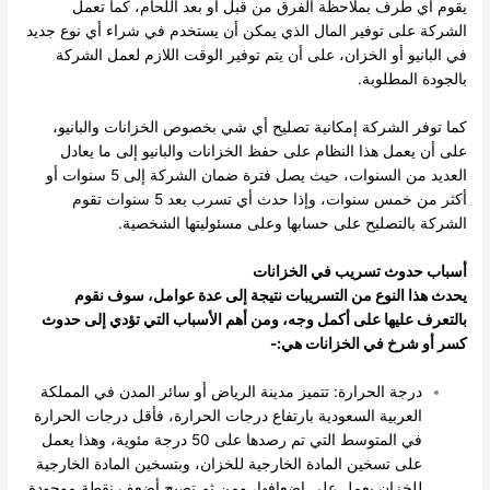
يقوم أي طرف بملاحظة الفرق من قبل أو بعد اللحام، كما تعمل
الشركة على توفير المال الذي يمكن أن يستخدم في شراء أي نوع جديد
في البانيو أو الخزان، على أن يتم توفير الوقت اللازم لعمل الشركة
بالجودة المطلوبة.
كما توفر الشركة إمكانية تصليح أي شي بخصوص الخزانات والبانيو،
على أن يعمل هذا النظام على حفظ الخزانات والبانيو إلى ما يعادل
العديد من السنوات، حيث يصل فترة ضمان الشركة إلى 5 سنوات أو
أكثر من خمس سنوات، وإذا حدث أي تسرب بعد 5 سنوات تقوم
الشركة بالتصليح على حسابها وعلى مسئوليتها الشخصية.
أسباب حدوث تسريب في الخزانات
يحدث هذا النوع من التسريبات نتيجة إلى عدة عوامل، سوف نقوم
بالتعرف عليها على أكمل وجه، ومن أهم الأسباب التي تؤدي إلى حدوث
كسر أو شرخ في الخزانات هي:-
درجة الحرارة: تتميز مدينة الرياض أو سائر المدن في المملكة
العربية السعودية بارتفاع درجات الحرارة، فأقل درجات الحرارة
في المتوسط التي تم رصدها على 50 درجة مئوية، وهذا يعمل
على تسخين المادة الخارجية للخزان، وبتسخين المادة الخارجية
للخزان يعمل على إضعافها، ومن ثم تصبح أضعف نقطة موجودة