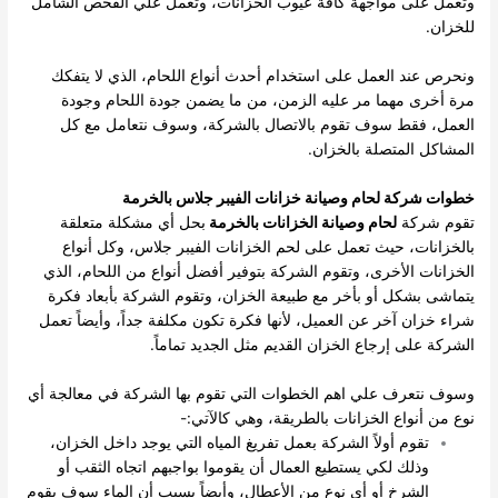
وتعمل على مواجهة كافة عيوب الخزانات، وتعمل علي الفحص الشامل
للخزان.
ونحرص عند العمل على استخدام أحدث أنواع اللحام، الذي لا يتفكك
مرة أخرى مهما مر عليه الزمن، من ما يضمن جودة اللحام وجودة
العمل، فقط سوف تقوم بالاتصال بالشركة، وسوف نتعامل مع كل
المشاكل المتصلة بالخزان.
خطوات شركة لحام وصيانة خزانات الفيبر جلاس بالخرمة
تقوم شركة
لحام وصيانة الخزانات بالخرمة
بحل أي مشكلة متعلقة
بالخزانات، حيث تعمل على لحم الخزانات الفيبر جلاس، وكل أنواع
الخزانات الأخرى، وتقوم الشركة بتوفير أفضل أنواع من اللحام، الذي
يتماشى بشكل أو بأخر مع طبيعة الخزان، وتقوم الشركة بأبعاد فكرة
شراء خزان آخر عن العميل، لأنها فكرة تكون مكلفة جداً، وأيضاً تعمل
الشركة على إرجاع الخزان القديم مثل الجديد تماماً.
وسوف نتعرف علي اهم الخطوات التي تقوم بها الشركة في معالجة أي
نوع من أنواع الخزانات بالطريقة، وهي كالآتي:-
تقوم أولاً الشركة بعمل تفريغ المياه التي يوجد داخل الخزان،
وذلك لكي يستطيع العمال أن يقوموا بواجبهم اتجاه الثقب أو
الشرخ أو أي نوع من الأعطال، وأيضاً بسبب أن الماء سوف يقوم