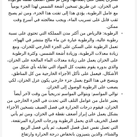
في الخزان، عن طريق تسخين أشعة الشمس لهذا الجزء يومياً
مع عامل الرطوبة، يؤدي هذا إلى تفتت هذا الجزء، ومن ثم يصبح
ثقب قابل على تسريب الماء، ويجب معالجته في أسرع وقت
ممكن.
الرطوبة: فالرياض من أكثر مدن المملكة التي تحتوي على نسبة
رطوبة عالية، والرطوبة عبارة عن ماء مالح منتشر في الهواء،
تعمل الرطوبة على السكن على الجزء الخارجي للخزان، ومع
زيادة معدلات الرطوبة، وزيادة أشعة الشمس، وكثرة الرطوبة
على الخزان يعمل على زيادة معدلات الماء المالحة على الخزان،
والذي بدوره يقوم بتفتيت كل المواد التي تقابله بأي شكل من
الأشكال، فيعمل على تأكل الأجزاء الخارجية من كل المناطق،
وينصح في هذا النوع بعمل جزء خارجي يكون عزل الخزان، لكي
يصعب على الرطوبة الوصول إلى الخزان.
توالي المواسم: وبتوالي المواسم تدريجياً من وقت لآخر أيضاً
يعتبر عامل من عوامل التلف التي تحدث في الجزء الخارجي من
الخزان، فيقوم درجات الحرارة في فصل الصيف بتسخين الأجزاء
بشكل يعمل على إبراز أضعف نقطة في الخزان، ومن ثم يأتي
فصل الخريف الذي يحمل الرطوبة ودرجات الحرارة المرتفعة،
التي تعمل نفس عمل فصل الصيف، ثم يأتي فصل الربيع
والشتاء، والذين يتميزون بانخفاض درجة الحرارة وارتفاع