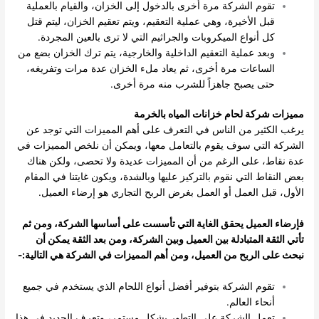
تقوم الشركة مرة أخرى بالدخول إلى الخزان، والقيام بالعملية
قبل الأخيرة، وهي عملية التعقيم، ويتم تعقيم الخزان، ليتم قتل
كل أنواع الميكروبات والجراثيم التي لا ترى بالعين المجردة.
وبعد عملية التعقيم الداخلية والخارجية، يتم ترك الخزان بضع من
الساعات مرة أخرى، ثم يعاد ملء الخزان عدة مرات وتفريغه،
حتى يصبح جاهزاً للشرب منه مرة أخرى.
مميزات شركة لحام خزانات المياه بالخرمة
يرغب الكثير من الناس في التعرف على أهم المميزات التي توجد عن
الشركة التي سوف يقوم بالتعامل معها، ويمكن أن نلخص المميزات في
عدة نقاط، على الرغم من أن المميزات عديدة ولا تحصى، ولكن هناك
بعض النقاط التي نقوم بالتركيز عليها وبالشدة، ويكون غايتنا في المقام
الأول، قبل العمل أو العمل بغرض الربح التجاري هو إرضاء العميل.
فإرضاء العميل يحقق الغاية التي تأسست على أساسها الشركة، ومن ثم
تأتي الثقة المتبادلة بين العميل وبين الشركة، ومن بعد الثقة يمكن أن
نبحث على الربح من العميل، ومن أهم المميزات في الشركة هي التالية:-
تقوم الشركة بتوفير أفضل أنواع اللحام الذي يستخدم في جميع
أنحاء العالم.
تعمل الشركة على التطور بشكل مستمر، وتعرف الجديد في هذا