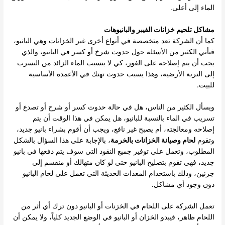
الماء إلى أعلى.
مشاكل تلحيم خزانات الفيبر والبانيوهات
كما أن الشركة تعد متخصصة في أنواع أخرى غير الخزانات وهي البانيو،
فيأتي الكثير من الأسئلة حول حدوث شرخ أو كسر في البانيو، والذي
يجب أن يتم إصلاحه على الفور، كي لا يتسبب الماء الزائد من التسرب
إلى التربة الأرضية، وهذا يسبب حدوث تهتك في الأعمدة الأساسية
للبيت.
ويسأل الكثير من الناس، هل في حالة حدوث كسر أو شرح أو تصدع أو
تسريب في الماء بالنسبة للبانيو، هل يمكن في هذا الوقت أن يتم
إصلاحه ومعالجته، أم يصبح غير نافع، ويجب أن أقوم بشراء بانيو جديد،
وتقوم
لحام وصيانة الخزانات بالخرمة
، بالإجابة على هذا السؤال بالشكل
المطلوب، وتعمل على توفير جميع النقود التي سوف يتم دفعها في بانيو
جديد، فهي تقوم بتصليح البانيو حتى لو كان متهالك أو منقسم إلى
جزئين، وذلك باستخدام المعدات الحديثة التي تعمل على لحام البانيو
دون وجود أي مشاكل.
تعمل الشركة على اللحام في الخزنات أو البانيو دون ترك أي أثر من
اللحام ظاهر، فيبدو الخزان أو البانيو في الوضع الجديد كلياً، ولا يمكن أن