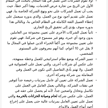
أولاً تقوم الشركات التي تعمل في هذا المجال بالبحث في المقام
الأول عن الربح من تجارة عرض الخدمات، وهذا أكبر خطأ، حيث
يجب أن تعمل الشركات على نحو ونهج الشركة الخاصة بنا، فهي
تعمل على تقديم أجود نوع من العمل، والذي بدوره سيعمل على
إعطاء العميل الثقة الكاملة في النظام الخاص بنا، وبالتالي هذا
بدوره سوف يؤدي إلى تحقيق الربح التجاري.
ثانياً تعمل الشركات الأخرى على تعيين مجموعة من العاملين
بدون وجود أي خبرة، وهو غير مسموح في شركتنا، فهي تقوم
على تعيين مجموعة من أكفأ الخبراء الذين عملوا في المجال ما
لا يقل عن 10 أعوام، كما أنهم معروفون على المستوى
الشخصي.
تتميز الشركة بوضع نظام استراتيجي للعمل وخطة ممنهجة،
على عكس أي شركات أخرى، والتي تعمل على العشوائية في
العمل، ولا تهتم بأدق التفاصيل التي تكون في العمل وفي
المعاملة بين شركة وشركة أخرى.
تعمل الشركة على تعيين أي عامل بمرتبات رخيصة جداً لتوفير
في نفقات الشركة، وبالتالي يعمل العامل في العمل على
تكاسل وتخاذل واضحين جداً، لأنه لم يحصل على حقه في
العمل، على عكس شركة
لحام وصيانة الخزانات بالخرمة
والتي
تعمل على تعيين العامل بمرتبات عالية حتى يعمل على إخراج
أجود أنواع العمل والإبداع.