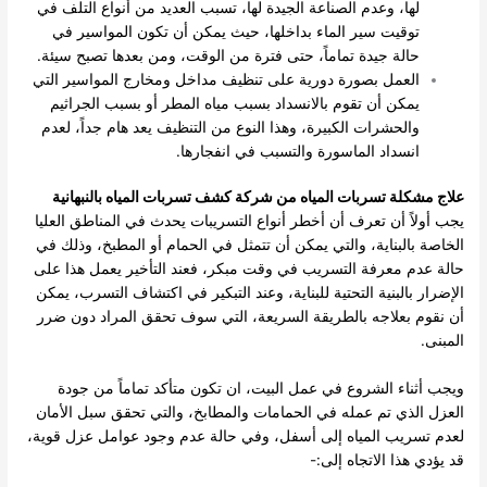
لها، وعدم الصناعة الجيدة لها، تسبب العديد من أنواع التلف في
توقيت سير الماء بداخلها، حيث يمكن أن تكون المواسير في
حالة جيدة تماماً، حتى فترة من الوقت، ومن بعدها تصبح سيئة.
العمل بصورة دورية على تنظيف مداخل ومخارج المواسير التي
يمكن أن تقوم بالانسداد بسبب مياه المطر أو بسبب الجراثيم
والحشرات الكبيرة، وهذا النوع من التنظيف يعد هام جداً، لعدم
انسداد الماسورة والتسبب في انفجارها.
علاج مشكلة تسربات المياه من شركة كشف تسربات المياه بالنبهانية
يجب أولاً أن تعرف أن أخطر أنواع التسريبات يحدث في المناطق العليا
الخاصة بالبناية، والتي يمكن أن تتمثل في الحمام أو المطبخ، وذلك في
حالة عدم معرفة التسريب في وقت مبكر، فعند التأخير يعمل هذا على
الإضرار بالبنية التحتية للبناية، وعند التبكير في اكتشاف التسرب، يمكن
أن نقوم بعلاجه بالطريقة السريعة، التي سوف تحقق المراد دون ضرر
المبنى.
ويجب أثناء الشروع في عمل البيت، ان تكون متأكد تماماً من جودة
العزل الذي تم عمله في الحمامات والمطابخ، والتي تحقق سبل الأمان
لعدم تسريب المياه إلى أسفل، وفي حالة عدم وجود عوامل عزل قوية،
قد يؤدي هذا الاتجاه إلى:-