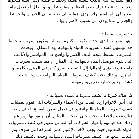
وقد يحدث نتيجة ترك بعض الصنابير مفتوحة أو وجود خلل أو عطل ماه
صغير فى المواسير وقد يؤدى إهماله إلى تغلغله إلى الجدران والحوائط
والجدران مما يؤدى إلى تسبب الأضرار بها .
• تسريب نشيط :
وهو التسريب الذى يحدث بكميات كبيرة ومتتالية ويكون تسريب ملحوظ
جدا ويسهل كشف تسريبات المياه بالنبهانية بهذا الشكل , ويحدث
التسريب النشيط نتيجة التلف الكبير والواضح فى المواسير والأنابيب
التى تقوم بتوصيل المياه بالنبهانية إلى المنازل , مما يسبب تسريبات
واضحة وقد يؤدى إهمالها إلى التسبب بضرر كبير فى المبنى بأكلمه أو
المنزل , ولذلك يجب كشف تسريبات المياه بالنبهانية بسرعة حيث
كشفها يعتبر عملية ضرورية ومهمة .
هل هناك
شركات كشف تسريبات المياه بالنبهانية
؟
فى أخر الأعوام اردد العديد من الأسماء والشركات التى تقوم بعمليات
كشف تسريبات المياه بالنبهانية والتى تعمل ضمن القطاع المائى , حيث
هناك عدة ملاحظات يجب على أصحاب المنازل أن يهتموا بها ومراعتها
وذلك عند قيامهم بأختيار الشركات أو التعامل معهم فى كشف تسريبات
المياه بالنبهانية, حيث يجب الأخذ بالإعتبار عمر الشركة التى سوف يتم
التعامل معها فى كشف تسريبات المياه بالنبهانية وحيث يكشف ذلك