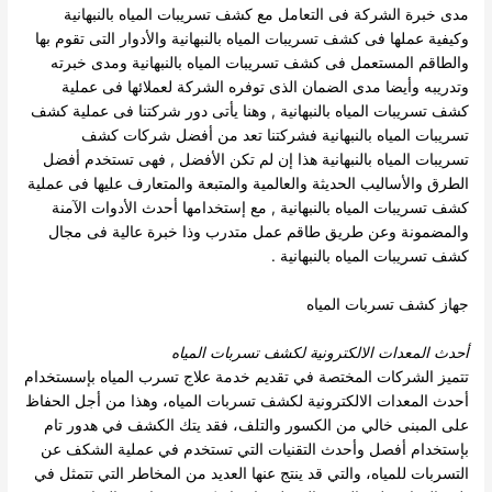
مدى خبرة الشركة فى التعامل مع كشف تسريبات المياه بالنبهانية
وكيفية عملها فى كشف تسريبات المياه بالنبهانية والأدوار التى تقوم بها
والطاقم المستعمل فى كشف تسريبات المياه بالنبهانية ومدى خبرته
وتدريبه وأيضا مدى الضمان الذى توفره الشركة لعملائها فى عملية
كشف تسريبات المياه بالنبهانية , وهنا يأتى دور شركتنا فى عملية كشف
تسريبات المياه بالنبهانية فشركتنا تعد من أفضل شركات كشف
تسريبات المياه بالنبهانية هذا إن لم تكن الأفضل , فهى تستخدم أفضل
الطرق والأساليب الحديثة والعالمية والمتبعة والمتعارف عليها فى عملية
كشف تسريبات المياه بالنبهانية , مع إستخدامها أحدث الأدوات الآمنة
والمضمونة وعن طريق طاقم عمل متدرب وذا خبرة عالية فى مجال
كشف تسريبات المياه بالنبهانية .
جهاز كشف تسربات المياه
أحدث المعدات الالكترونية ل
كشف تسربات المياه
تتميز الشركات المختصة في تقديم خدمة علاج تسرب المياه بإسستخدام
أحدث المعدات الالكترونية لكشف تسربات المياه، وهذا من أجل الحفاظ
على المبنى خالي من الكسور والتلف، فقد يتك الكشف في هدور تام
بإستخدام أفصل وأحدث التقنيات التي تستخدم في عملية الشكف عن
التسربات للمياه، والتي قد ينتج عنها العديد من المخاطر التي تتمثل في