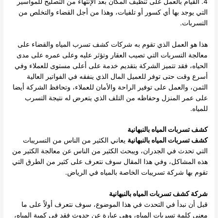
4. القيام بالعمل على تنظيف المكان بعد الإنتهاء من التصليح للمواسير
التي يوجد بها أي كسور أو تلفيات، وهذا من أجل القضاء والتخلص من
التسربات.
هذا هو العمل الذي تقوم به شركات كشف تسرب المياه والقضاء على
معالجة التسربات التي تصيب العقار وتؤثر عليه وعلى عمره على مدى
الحياه، فقد تتميز الشركة بتقديم خدمة على أعلى مستوى للعملاء وفي
أسرع وقت حتى توفر للعميل المال الذي ينفقه في الفواتير العالية
الثمن، والعمل على توفير الراحة والأمان للعملاء، وتحافظ الشركة أيضا
على عمر المنزل وحفاظه من التلف الذي يتعرض له نتيجة التسرب
للمياه.
كشف تسربات المياه بالنبهانية
كشف تسربات المياه بالنبهانية
يعاني الكثير من الناس من التسريبات
التي تحدث في الجدران، ويبحث الكثير من الناس عن معالجة الكثير من
هذه المشاكل، وفي هذا المقال سوف نتعرف على كثير من الطرق التي
تقوم بها شركة تسريبات الخاصة بالمياه في الرياض.
شركة كشف تسربات المياه بالنبهانية
قبل أن نبدأ في التحدث في هذا الموضوع، سوف نتعرف أولاً على ما
معني كلمة تسربات المياه، وهي عبارة عن حدوث فقد في كمية المياه،