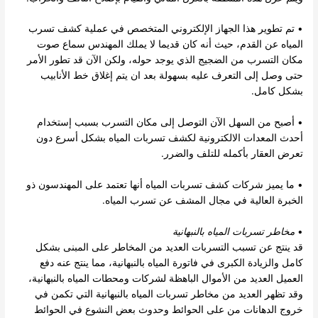
• تم تطوير هذا الجهاز الإلكتروني المتخصص في عملية كشف تسرب
المياه عن القدم، حيث أنه كان قديما لا يملك المهندس سماع صوت
مكان التسرب من الضجيج الذي يوجد حوله، ولكن الآن قد تطور الأمر
حتى وصل إلى التعرف عليه بسهولة بعد ان يتم إغلاق خط الأنابيب
بشكل كامل.
• أصبح من السهل الآن التوصل إلى مكان التسرب بسبب إستخدام
أحدث المعدات الالكترونية لكشف تسربات المياه بشكل أسرع دون
تعرض العقار بأكمله للتلف والضرر.
• ما يميز شركات كشف تسربات المياه أنها تعتمد على المهندسون ذو
الخبرة العالية في مجال المشف عن تسرب المياه.
•
مخاطر تسربات المياه بالنبهانية
قد ينتج عن تسبب التسربات العديد من المخاطر على المبنى بشكل
كامل والزيادة الكبرى في فاتورة المياه بالنبهانية، مما ينتج عنه دفع
العميل العديد من الأموال الباهظة لشركات ومحطات المياه بالنبهانية،
وقد تظهر العديد من مخاطر تسربات المياه بالنبهانية التي تكمن في
خروج الدهانات من على الحوائط وحدوث بعض النشوع في الحوائط