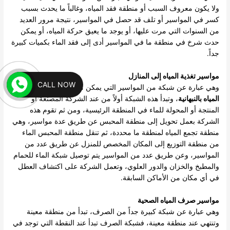
ولا يكون معروف السبب أو منطقة فقد المياه، وغالباً ما يحدث بسبب
كسر في المواسير أو تلف قد حصل في المواسير، نتيجة مرور العديد
من السنوات التي مرت عليها، أو يوجد ما يعيق حركة المياه، أو يمكن
حدث شرخ في منطقة ما في المواسير أدى إلى فقد الماء بكميات كبيرة
جداً.
مواسير تغذية المياه إلى المنازل
CALL NOW
وهي عبارة عن شبكة من المواسير التي يمكن من خلالها
كشف تسربات
المياه بالنبهانية
، وتبدأ هذه الشبكة أولاً من عند الشركة المصنعة أو
المنتجة أو المحولة للماء في المنطقة الرئيسية، ومن ثم تقوم هذه
الشركة بعمل تحويل إلى منطقة المحبس عن طريق عدة مواسير، وهي
منطقة تجمع المياه لمنطقة ما محددة، ثم تنقل منطقة المحبس الماء
من منطقة التوزيع إلى المكان المخصص للمنزل عن طريق عدد من
المواسير، وعن طريق عدد من المواسير يتم توصيل شبكة الماء للحمام
والمطبخ والخزان والدور العلوي، وتعمل الشركة على اكتشاف العطل
في أي مكان من الأماكن السابقة.
مواسير صرف المياه الصحية
وهي عبارة عن شبكة كبيرة جداً من الصرف، تبدأ من منطقة معينة
وتنتهي عند منطقة معينة، فشبكة الصرف تبدأ عند النقطة التي توجد في