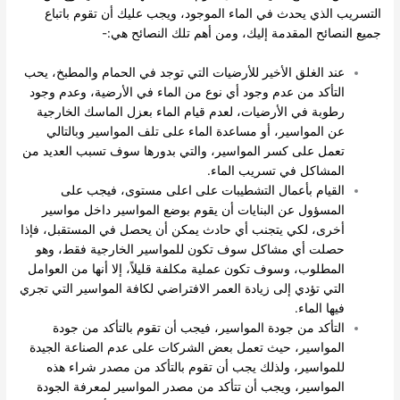
التسريب الذي يحدث في الماء الموجود، ويجب عليك أن تقوم باتباع
جميع النصائح المقدمة إليك، ومن أهم تلك النصائح هي:-
عند الغلق الأخير للأرضيات التي توجد في الحمام والمطبخ، يحب
التأكد من عدم وجود أي نوع من الماء في الأرضية، وعدم وجود
رطوبة في الأرضيات، لعدم قيام الماء بعزل الماسك الخارجية
عن المواسير، أو مساعدة الماء على تلف المواسير وبالتالي
تعمل على كسر المواسير، والتي بدورها سوف تسبب العديد من
المشاكل في تسريب الماء.
القيام بأعمال التشطيبات على اعلى مستوى، فيجب على
المسؤول عن البنايات أن يقوم بوضع المواسير داخل مواسير
أخرى، لكي يتجنب أي حادث يمكن أن يحصل في المستقبل، فإذا
حصلت أي مشاكل سوف تكون للمواسير الخارجية فقط، وهو
المطلوب، وسوف تكون عملية مكلفة قليلاً، إلا أنها من العوامل
التي تؤدي إلى زيادة العمر الافتراضي لكافة المواسير التي تجري
فيها الماء.
التأكد من جودة المواسير، فيجب أن تقوم بالتأكد من جودة
المواسير، حيث تعمل بعض الشركات على عدم الصناعة الجيدة
للمواسير، ولذلك يجب أن تقوم بالتأكد من مصدر شراء هذه
المواسير، ويجب أن تتأكد من مصدر المواسير لمعرفة الجودة