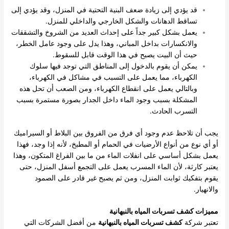
قد يؤدي إلى زيادة ضعف البنية التحتية في المنزل، وقد يؤدي إلى
تساقط الدهانات والشكل الخارجي والداخلي للمنزل.
يعمل بشكل كبير جداً على إحداث العديد من الشروخ والتشققات
والانكسارات بداخل المباني، وهذا يدل على وجود عامل الخطر،
حيث أن البيت يصبح في هذا الوقت قابل للسقوط.
يمكن أن يقوم بالدخول إلى المناطق التي توجد فيها سلوك
الكهرباء، مما يعمل على التسبب في مشاكل في الكهرباء،
وبالتالي يعمل على انقطاع الكهرباء، ومن الصعب أن تحل هذه
المشكلة بسبب وجود الماء داخل الجدار بصورة مستمرة بسبب
التسرب الحادث.
يجب أن تلاحظ عدم وجود أي فرق من الفروق بين البلاط أو السيراميك
أو أي نوع من أنواع الأرضيات في الحمام أو المطبخ، لأنه إذا وجد، فهذا
يعمل بشكل أساسي على انفلات الماء من ما بين الفراغ المتكون، وهذا
يعتبر كارثة، لأن الماء المسرب يعمل على التجمع أسفل المنزل، حتى
يقوم بتفكيك ثوابت المنزل، ومن ثم يصبح غير قادر على الصمود
والانهيار.
مميزات كشف تسربات المياه بالنبهانية
تعتبر شركة
كشف تسربات المياه بالنبهانية
من أفضل الشركات التي