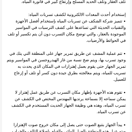
تلف العقار وتلف الحديد المسلح وإرتفاع كبير في فاتورة المياه.
إستخدام أحدث المعدات الالكترونية لكشف تسربات المياه:
• تتميز
شركة الشكف عن تسربات المياه
بإستخدام أفضل الأجهزة
والتقنيات الحديثة التي تساعدها على كشف الترسبات في المواسير
الموجودة بالعقار، والتي توضح مكان التسرب دون أن يتم تكسير أو تلف
في الحوائط والأرضيات.
• تتم عملية المشف عن طريق تمرير جهاز على المنطقة التي يتك في
وجود تسرب بها، ويتم ضخ نسبة من غاز الهيدروجسن في المواسير ويتم
تمرير الجهاز حتى يقوم بعمل إهتزازات في المكان الذي يحدث به
تسريب للمياه، ويتم معالجته بطرق جيدة دون كسر أو تلف أو إزعاج
للعميل.
• تقوم هذه الأجهزة بإظهار مكان التسرب عن طريق عمل إهتزاز لا
يمكن سماعه إلا بسماعة يرتديها المهندس المختص في الكشف عن
تسرب المياه، وهذه هي وظيفة الجهاز الحديث المستخدم في الكشف
عن تسرب المياه.
• يبدأ الجهاز بتتبع الصوت حتى يصل إلى مكان خروج صوت الإهتزازا
ويتم عزل هذه المنطقة بالعزل المائي والقيام بإصلاح التالف والخراب.