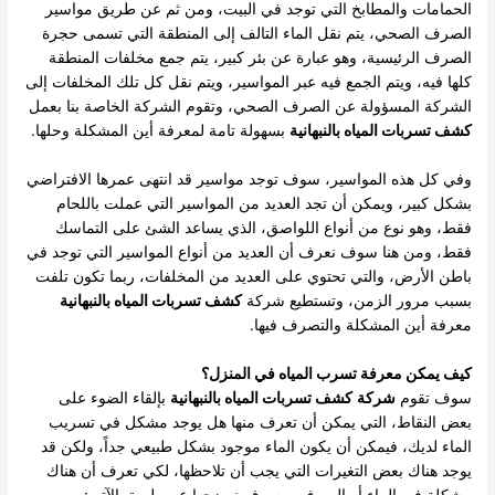
الحمامات والمطابخ التي توجد في البيت، ومن ثم عن طريق مواسير
الصرف الصحي، يتم نقل الماء التالف إلى المنطقة التي تسمى حجرة
الصرف الرئيسية، وهو عبارة عن بئر كبير، يتم جمع مخلفات المنطقة
كلها فيه، ويتم الجمع فيه عبر المواسير، ويتم نقل كل تلك المخلفات إلى
الشركة المسؤولة عن الصرف الصحي، وتقوم الشركة الخاصة بنا بعمل
كشف تسربات المياه بالنبهانية
بسهولة تامة لمعرفة أين المشكلة وحلها.
وفي كل هذه المواسير، سوف توجد مواسير قد انتهى عمرها الافتراضي
بشكل كبير، ويمكن أن تجد العديد من المواسير التي عملت باللحام
فقط، وهو نوع من أنواع اللواصق، الذي يساعد الشئ على التماسك
فقط، ومن هنا سوف نعرف أن العديد من أنواع المواسير التي توجد في
باطن الأرض، والتي تحتوي على العديد من المخلفات، ربما تكون تلفت
بسبب مرور الزمن، وتستطيع شركة
كشف تسربات المياه بالنبهانية
معرفة أين المشكلة والتصرف فيها.
كيف يمكن معرفة تسرب المياه في المنزل؟
سوف تقوم
شركة
كشف تسربات المياه بالنبهانية
بإلقاء الضوء على
بعض النقاط، التي يمكن أن تعرف منها هل يوجد مشكل في تسريب
الماء لديك، فيمكن أن يكون الماء موجود بشكل طبيعي جداً، ولكن قد
يوجد هناك بعض التغيرات التي يجب أن تلاحظها، لكي تعرف أن هناك
مشكلة في الماء أو الصرف، وسوف نوضحها عن طريق الآتي:-