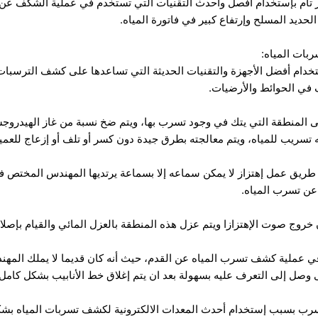
ام بإستخدام أفصل وأحدث التقنيات التي تستخدم في عملية الشكف عن التس
حديد المسلح وإرتفاع كبير في فاتورة المياه.
بات المياه:
خدام أفضل الأجهزة والتقنيات الحديثة التي تساعدها على كشف الترسبات 
 في الحوائط والأرضيات.
 المنطقة التي يتك في وجود تسرب بها، ويتم ضخ نسبة من غاز الهيدروجس
تسريب للمياه، ويتم معالجته بطرق جيدة دون كسر أو تلف أو إزعاج للعمي
 طريق عمل إهتزاز لا يمكن سماعه إلا بسماعة يرتديها المهندس المختص
ن تسرب المياه.
 خروج صوت الإهتزازا ويتم عزل هذه المنطقة بالعزل المائي والقيام بإصلا
 في عملية كشف تسرب المياه عن القدم، حيث أنه كان قديما لا يملك ا
ى وصل إلى التعرف عليه بسهولة بعد ان يتم إغلاق خط الأنابيب بشكل كامل.
سرب بسبب إستخدام أحدث المعدات الالكترونية لكشف تسربات المياه بشك