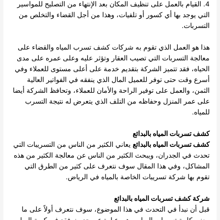
4. القيام بالعمل على تنظيف المكان بعد الإنتهاء من التصليح للمواسير
التي يوجد بها أي كسور أو تلفيات، وهذا من أجل القضاء والتخلص من
التسربات.
هذا هو العمل الذي تقوم به شركات كشف تسرب المياه والقضاء على
معالجة التسربات التي تصيب العقار وتؤثر عليه وعلى عمره على مدى
الحياه، فقد تتميز الشركة بتقديم خدمة على أعلى مستوى للعملاء وفي
أسرع وقت حتى توفر للعميل المال الذي ينفقه في الفواتير العالية
الثمن، والعمل على توفير الراحة والأمان للعملاء، وتحافظ الشركة أيضا
على عمر المنزل وحفاظه من التلف الذي يتعرض له نتيجة التسرب
للمياه.
كشف تسربات المياه بالبدائع
كشف تسربات المياه بالبدائع
يعاني الكثير من الناس من التسريبات التي
تحدث في الجدران، ويبحث الكثير من الناس عن معالجة الكثير من هذه
المشاكل، وفي هذا المقال سوف نتعرف على كثير من الطرق التي
تقوم بها شركة تسريبات الخاصة بالمياه في الرياض.
شركة كشف تسربات المياه بالبدائع
قبل أن نبدأ في التحدث في هذا الموضوع، سوف نتعرف أولاً على ما
معني كلمة تسربات المياه، وهي عبارة عن حدوث فقد في كمية المياه،