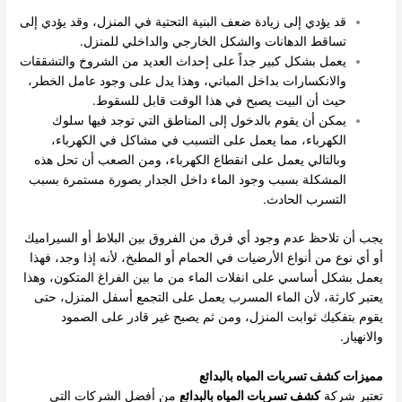
قد يؤدي إلى زيادة ضعف البنية التحتية في المنزل، وقد يؤدي إلى
تساقط الدهانات والشكل الخارجي والداخلي للمنزل.
يعمل بشكل كبير جداً على إحداث العديد من الشروخ والتشققات
والانكسارات بداخل المباني، وهذا يدل على وجود عامل الخطر،
حيث أن البيت يصبح في هذا الوقت قابل للسقوط.
يمكن أن يقوم بالدخول إلى المناطق التي توجد فيها سلوك
الكهرباء، مما يعمل على التسبب في مشاكل في الكهرباء،
وبالتالي يعمل على انقطاع الكهرباء، ومن الصعب أن تحل هذه
المشكلة بسبب وجود الماء داخل الجدار بصورة مستمرة بسبب
التسرب الحادث.
يجب أن تلاحظ عدم وجود أي فرق من الفروق بين البلاط أو السيراميك
أو أي نوع من أنواع الأرضيات في الحمام أو المطبخ، لأنه إذا وجد، فهذا
يعمل بشكل أساسي على انفلات الماء من ما بين الفراغ المتكون، وهذا
يعتبر كارثة، لأن الماء المسرب يعمل على التجمع أسفل المنزل، حتى
يقوم بتفكيك ثوابت المنزل، ومن ثم يصبح غير قادر على الصمود
والانهيار.
مميزات كشف تسربات المياه بالبدائع
تعتبر شركة
كشف تسربات المياه بالبدائع
من أفضل الشركات التي