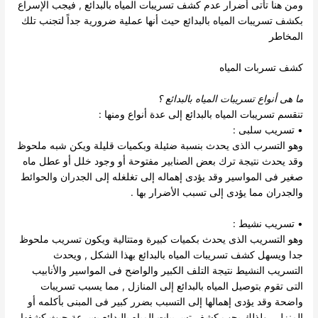
ومن هنا تأتى أضرار عدم كشف تسريبات المياه بالبدائع , فيجب الإسراع
بكشف تسريبات المياه بالبدائع حيث أنها عملية ضرورية جداً لتجنب تلك
المخاطر
كشف تسربات المياه
ما هى أنواع تسريبات المياه بالبدائع
؟
تنقسم
تسريبات المياه بالبدائع
إلى عدة أنواع ومنها :
• تسريب سلبى :
وهو التسرب الذى يحدث بنسبة ضئيلة وبكميات قليلة ويكن شبه ملحوظ
وقد يحدث نتيجة ترك بعض الصنابير مفتوحة أو وجود خلل أو عطل ماه
صغير فى المواسير وقد يؤدى إهماله إلى تغلغله إلى الجدران والحوائط
والجدران مما يؤدى إلى تسبب الأضرار بها .
• تسريب نشيط :
وهو التسريب الذى يحدث بكميات كبيرة ومتتالية ويكون تسريب ملحوظ
جدا ويسهل كشف تسريبات المياه بالبدائع بهذا الشكل , ويحدث
التسريب النشيط نتيجة التلف الكبير والواضح فى المواسير والأنابيب
التى تقوم بتوصيل المياه بالبدائع إلى المنازل , مما يسبب تسريبات
واضحة وقد يؤدى إهمالها إلى التسبب بضرر كبير فى المبنى بأكلمه أو
المنزل , ولذلك يجب كشف تسريبات المياه بالبدائع بسرعة حيث كشفها