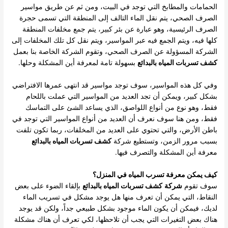
الحمامات والمطابخ التي توجد في البيت، ومن ثم عن طريق مواسير
الصرف الصحي، يتم نقل الماء التالف إلى المنطقة التي تسمى حجرة
الصرف الرئيسية، وهو عبارة عن بئر كبير، يتم جمع مخلفات المنطقة
كلها فيه، ويتم الجمع فيه عبر المواسير، ويتم نقل كل تلك المخلفات إلى
الشركة المسؤولة عن الصرف الصحي، وتقوم الشركة الخاصة بنا بعمل
كشف تسربات المياه بالبدائع
بسهولة تامة لمعرفة أين المشكلة وحلها.
وفي كل هذه المواسير، سوف توجد مواسير قد انتهى عمرها الافتراضي
بشكل كبير، ويمكن أن تجد العديد من المواسير التي عملت باللحام
فقط، وهو نوع من أنواع اللواصق، الذي يساعد الشئ على التماسك
فقط، ومن هنا سوف نعرف أن العديد من أنواع المواسير التي توجد في
باطن الأرض، والتي تحتوي على العديد من المخلفات، ربما تكون تلفت
بسبب مرور الزمن، وتستطيع شركة
كشف تسربات المياه بالبدائع
معرفة أين المشكلة والتصرف فيها.
كيف يمكن معرفة تسرب المياه في المنزل؟
سوف تقوم
شركة
كشف تسربات المياه بالبدائع
بإلقاء الضوء على بعض
النقاط، التي يمكن أن تعرف منها هل يوجد مشكل في تسريب الماء
لديك، فيمكن أن يكون الماء موجود بشكل طبيعي جداً، ولكن قد يوجد
هناك بعض التغيرات التي يجب أن تلاحظها، لكي تعرف أن هناك مشكلة