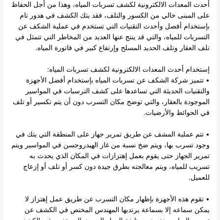
أحدث المعدات الالكترونية لكشف تسربات المياه، وهذا من أجل الحفاظ
على المبنى خالي من الكسور والتلف، فقد يتك الكشف في هدور تام
بإستخدام أفصل وأحدث التقنيات التي تستخدم في عملية الشكف عن
التسربات للمياه، والتي قد ينتج عنها العديد من المخاطر التي تتمثل في
تلف العقار وتلف الحديد المسلح وإرتفاع كبير في فاتورة المياه.
إستخدام أحدث المعدات الالكترونية لكشف تسربات المياه:
• تتميز شركة الشكف عن تسربات المياه بإستخدام أفضل الأجهزة
والتقنيات الحديثة التي تساعدها على كشف الترسبات في المواسير
الموجودة بالعقار، والتي توضح مكان التسرب دون أن يتم تكسير أو تلف
في الحوائط والأرضيات.
• تتم عملية المشف عن طريق تمرير جهاز على المنطقة التي يتك في
وجود تسرب بها، ويتم ضخ نسبة من غاز الهيدروجسن في المواسير ويتم
تمرير الجهاز حتى يقوم بعمل إهتزازات في المكان الذي يحدث به
تسريب للمياه، ويتم معالجته بطرق جيدة دون كسر أو تلف أو إزعاج
للعميل.
• تقوم هذه الأجهزة بإظهار مكان التسرب عن طريق عمل إهتزاز لا
يمكن سماعه إلا بسماعة يرتديها المهندس المختص في الكشف عن