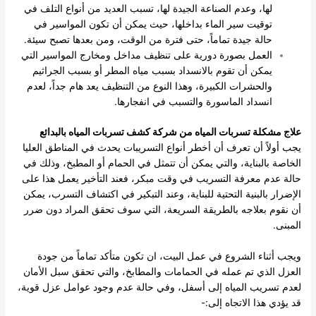
لها، وعدم الصناعة الجيدة لها، تسبب العديد من أنواع التلف في
توقيت سير الماء بداخلها، حيث يمكن أن تكون المواسير في
حالة جيدة تماماً، حتى فترة من الوقت، ومن بعدها تصبح سيئة.
العمل بصورة دورية على تنظيف مداخل ومخارج المواسير التي
يمكن أن تقوم بالانسداد بسبب مياه المطر أو بسبب الجراثيم
والحشرات الكبيرة، وهذا النوع من التنظيف يعد هام جداً، لعدم
انسداد الماسورة والتسبب في انفجارها.
علاج مشكلة تسربات المياه من شركة كشف تسربات المياه بالبدائع
يجب أولاً أن تعرف أن أخطر أنواع التسريبات يحدث في المناطق العليا
الخاصة بالبناية، والتي يمكن أن تتمثل في الحمام أو المطبخ، وذلك في
حالة عدم معرفة التسريب في وقت مبكر، فعند التأخير يعمل هذا على
الإضرار بالبنية التحتية للبناية، وعند التبكير في اكتشاف التسرب، يمكن
أن نقوم بعلاجه بالطريقة السريعة، التي سوف تحقق المراد دون ضرر
المبنى.
ويجب أثناء الشروع في عمل البيت، ان تكون متأكد تماماً من جودة
العزل الذي تم عمله في الحمامات والمطابخ، والتي تحقق سبل الأمان
لعدم تسريب المياه إلى أسفل، وفي حالة عدم وجود عوامل عزل قوية،
قد يؤدي هذا الاتجاه إلى:-