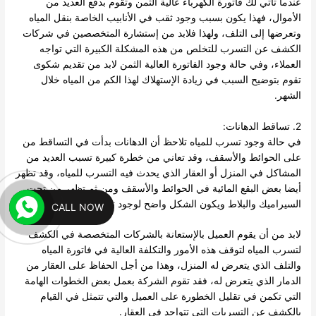
عندما تأتي لك فاتورة الكهرباء عالية الثمن وتقوم بدفع العديد من
الأموال، فهذا يكون بسبب وجود ثقب في الأنابيب الخاصة بنقل المياه
وتعرضها إلى التلف، ولهذا فلابد من إستشارة المتخصصين في شركات
الكشف عن التسرب للتخلص من هذه المشكلة الكبيرة التي تواجه
العملاء، وفي حالة وجود الفاتورة العالية الثمن لابد من تقديم شكوى
تقوم بتوضيح السبب في زيادة الإستهلاك لهذا الكم من المياه خلال
الشهر.
2. تساقط الدهانات:
في حالة وجود تسرب للمياه تلاحظ أن الدهانات بدأت في التساقط من
على الحوائط والأسقف، وقد تعاني من خطرة كبيرة تسبب العديد من
المشاكل في المنزل أو العقار الذي يحدث فيه التسرب للمياه، وقد تظهر
أيضا بعض البقع المائية في الحوائط والأسقف ومن ثم تظهر من تحت
السيراميك والبلاط ويكون الشكل واضح لوجود تسربات للمياه.
CALL NOW
لابد من أن يقوم العميل بالإستعانة بالشركات المتخصصة في الكشف
لتسرب المياه لتوقف هذه الأمور والتكلفة العالية في فاتورة المياه
والتلف الذي يتعرض له المنزل، وهذا من أجل الحفاظ على العقار من
الدمار الذي يتعرض له، فقد تقوم الشركة بعمل بعض الخطوات الهامة
التي تكمن في تقليل الخطورة على العميل والتي تتمثل في القيام
بالكشف عن التسربات التي تتواجد في العقار.