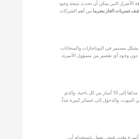
الأضرار التي يمكن أن تحدث نتيجة وجود
ف تسربات الغاز بضرما
من أهم الشركات
از بشكل مستمر في البوتاجازات والسخانات
يت، دون وجود أي تقصير من مسؤول الأسرة،
فيمكن نتيجة حدوث أي نوع من الإهمال أن يؤدي اشتعال النار بجانب تسريب الغاز إلى انفجار اسطوانة الغاز، والذي يصل مداها إلى 10 أمتار من كل ناحية، والذي
لبيوت، والدخول إلى خسائر كبيرة جداً،
 أسرع وقت، فنحن نعمل باستخدام أبرز