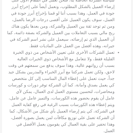
إرضاء العميل بالشكل المطلوب، ونعمل أيضاً على إخراج أبرز
جودة في العمل، وهذا بسبب أننا لو قمنا بإخراج أبرز جودة في
العمل، سوف يكون العميل على أقصى درجات الرضا بالعمل،
ومن ثم توجد ثقة بين العميل والشركة، ومن بعدها يكون هناك
ربح مالي بسبب التعاملات بين العميل والشركة بصفة دائمة، كما
أن العميل الذي تم إرضائه، سيعمل على نشر اسم الشركة في
جيرانه، وهذه أفضل من العمل على الماديات فقط.
تعمل الشركات الأخرى على تعيين الأشخاص من ذوي الخبرة
القليلة فقط، ولا تتعامل مع الأشخاص ذوي الخبرات العالية
بسبب أن رواتبهم عالية، وهذا سوف يدفع من سمعتهم في وقت
لاحق، ولكن تعمل شركتنا مع أبرز الخبراء والمدربين بشكل جيد
جداً، حيث تعمل على إعطاء المال المناسب إلى كل متخصص
كي يعمل بصدق وأمانة، كما أن الشركة توفر دورات و كورسات
ومحاضرات، لتحسين مستوى العمل لدى العمال، يمكن لأي
عامل أن يقوم بحضور هذه الكورسات، والتميز عامل عن عامل،
ويتم إعطاء هذه الكورسات بسبب الرغبة في رفع كفاية العمل
في الشركة، كي يتم إرضاء العميل بأي شكل من الأشكال، كما
أن الشركة تعمل على توزيع مكافآت لمن يعمل بصورة أفضل،
وهذا تحفير على بقية العمال كي يقومون بعمل الأفضل في
العمل.