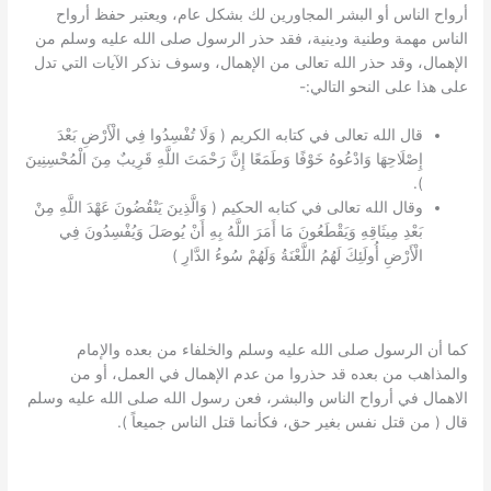
أرواح الناس أو البشر المجاورين لك بشكل عام، ويعتبر حفظ أرواح
الناس مهمة وطنية ودينية، فقد حذر الرسول صلى الله عليه وسلم من
الإهمال، وقد حذر الله تعالى من الإهمال، وسوف نذكر الآيات التي تدل
على هذا على النحو التالي:-
قال الله تعالى في كتابه الكريم ( وَلَا تُفْسِدُوا فِي الْأَرْضِ بَعْدَ
إِصْلَاحِهَا وَادْعُوهُ خَوْفًا وَطَمَعًا إِنَّ رَحْمَتَ اللَّهِ قَرِيبٌ مِنَ الْمُحْسِنِينَ
).
وقال الله تعالى في كتابه الحكيم ( وَالَّذِينَ يَنْقُضُونَ عَهْدَ اللَّهِ مِنْ
بَعْدِ مِيثَاقِهِ وَيَقْطَعُونَ مَا أَمَرَ اللَّهُ بِهِ أَنْ يُوصَلَ وَيُفْسِدُونَ فِي
الْأَرْضِ أُولَئِكَ لَهُمُ اللَّعْنَةُ وَلَهُمْ سُوءُ الدَّارِ )
كما أن الرسول صلى الله عليه وسلم والخلفاء من بعده والإمام
والمذاهب من بعده قد حذروا من عدم الإهمال في العمل، أو من
الاهمال في أرواح الناس والبشر، فعن رسول الله صلى الله عليه وسلم
قال ( من قتل نفس بغير حق، فكأنما قتل الناس جميعاً ).