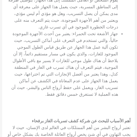
يقوم الشخص أو العامل الممسك إلى هذا الجهاز، بتوصيل طرفه
إلى المناطق المسربة، حيث يعمل هذا الجهاز على معرفة أي
مدى يمكن أن يصل التسريب، وهل هو مؤذي أم ليس مؤذي،
ويعتبر من أهم الأجهزة الموجودة، حيث يتم التعرف منه على
درجات الخطورة الموجود في أي تسرب غازي.
جهاز الأشعة تحت الحمراء: يعتبر من أحدث الأجهزة الموجودة
حالياً، والتي تستخدم في التعرف على أماكن التسريب، حيث
تكون آلية عمل هذا الجهاز عن طريق قياس الطول الموجي
الموجود للغازات، والذي يكون في مسار مستقيم دائماً، إلا أن
يلاحظ أن هناك طول موجي للغازات لا يسير مع باقي الأطوال
الموجية، فيتم التعرف أن هناك تسرب في الغاز في المنطقة
كذل، وهذا يعتبر من أفضل الإنجازات التي تم اختراعها، حيث
يعمل هذا الجهاز على عدم المعاناة في الكشف عن أماكن
تسريب الغاز، ويعمل على حفظ أرواح الناس والبشر، حيث أن
هذه العملية لا تستغرق خمس دقائق فقط.
أهم الأسباب للبحث عن شركة كشف تسربات الغاز برفحاء
تعتبر أرواح البشر من أهم الممتلكات في العالم لدى الإنسان، حيث لا
يجب التهاون في أي شئ يخص أرواح العائلة الخاصة بك بشكل خاص أو