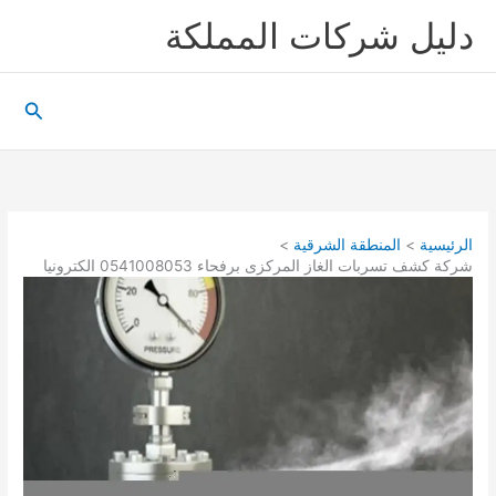
خطي
دليل شركات المملكة
لى
لمحتوى
البحث
الرئيسية
المنطقة الشرقية
شركة كشف تسربات الغاز المركزى برفحاء 0541008053 الكترونيا