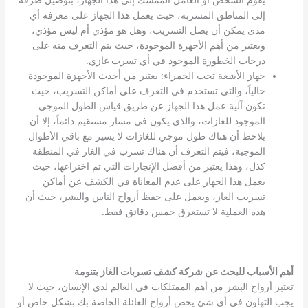
يقوم الشخص أو العامل الممسك إلى هذا الجهاز، بتوصيل طرفه
إلى المناطق المسربة، حيث يعمل هذا الجهاز على معرفة أي
مدى يمكن أن يصل التسريب، وهل هو مؤذي أم ليس مؤذي،
ويعتبر من أهم الأجهزة الموجودة، حيث يتم التعرف منه على
درجات الخطورة الموجود في أي تسرب غازي.
جهاز الأشعة تحت الحمراء: يعتبر من أحدث الأجهزة الموجودة
حالياً، والتي تستخدم في التعرف على أماكن التسريب، حيث
تكون آلية عمل هذا الجهاز عن طريق قياس الطول الموجي
الموجود للغازات، والذي يكون في مسار مستقيم دائماً، إلا أن
يلاحظ أن هناك طول موجي للغازات لا يسير مع باقي الأطوال
الموجية، فيتم التعرف أن هناك تسرب في الغاز في المنطقة
كذل، وهذا يعتبر من أفضل الإنجازات التي تم اختراعها، حيث
يعمل هذا الجهاز على عدم المعاناة في الكشف عن أماكن
تسريب الغاز، ويعمل على حفظ أرواح الناس والبشر، حيث أن
هذه العملية لا تستغرق خمس دقائق فقط.
أهم الأسباب للبحث عن شركة كشف تسربات الغاز بتنومة
تعتبر أرواح البشر من أهم الممتلكات في العالم لدى الإنسان، حيث لا
يجب التهاون في أي شئ يخص أرواح العائلة الخاصة بك بشكل خاص أو