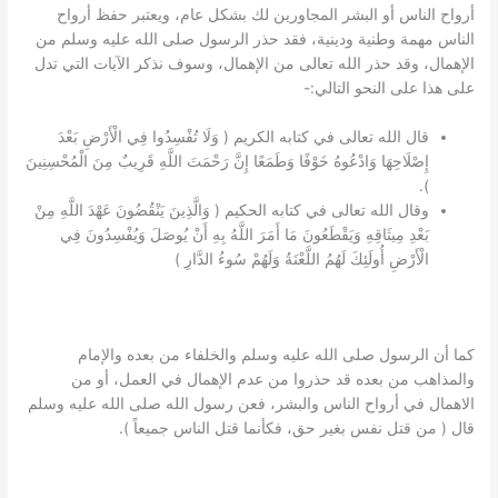
أرواح الناس أو البشر المجاورين لك بشكل عام، ويعتبر حفظ أرواح
الناس مهمة وطنية ودينية، فقد حذر الرسول صلى الله عليه وسلم من
الإهمال، وقد حذر الله تعالى من الإهمال، وسوف نذكر الآيات التي تدل
على هذا على النحو التالي:-
قال الله تعالى في كتابه الكريم ( وَلَا تُفْسِدُوا فِي الْأَرْضِ بَعْدَ
إِصْلَاحِهَا وَادْعُوهُ خَوْفًا وَطَمَعًا إِنَّ رَحْمَتَ اللَّهِ قَرِيبٌ مِنَ الْمُحْسِنِينَ
).
وقال الله تعالى في كتابه الحكيم ( وَالَّذِينَ يَنْقُضُونَ عَهْدَ اللَّهِ مِنْ
بَعْدِ مِيثَاقِهِ وَيَقْطَعُونَ مَا أَمَرَ اللَّهُ بِهِ أَنْ يُوصَلَ وَيُفْسِدُونَ فِي
الْأَرْضِ أُولَئِكَ لَهُمُ اللَّعْنَةُ وَلَهُمْ سُوءُ الدَّارِ )
كما أن الرسول صلى الله عليه وسلم والخلفاء من بعده والإمام
والمذاهب من بعده قد حذروا من عدم الإهمال في العمل، أو من
الاهمال في أرواح الناس والبشر، فعن رسول الله صلى الله عليه وسلم
قال ( من قتل نفس بغير حق، فكأنما قتل الناس جميعاً ).