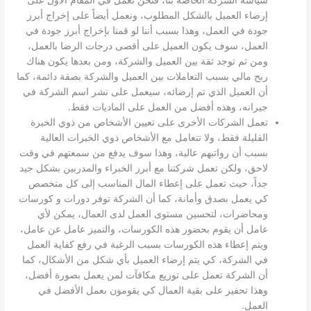
إرضاء العميل بالشكل المطلوب، ونعمل أيضاً على إخراج أبرز
جودة في العمل، وهذا بسبب أننا لو قمنا بإخراج أبرز جودة في
العمل، سوف يكون العميل على أقصى درجات الرضا بالعمل،
ومن ثم توجد ثقة بين العميل والشركة، ومن بعدها يكون هناك
ربح مالي بسبب التعاملات بين العميل والشركة بصفة دائمة، كما
أن العميل الذي تم إرضائه، سيعمل على نشر اسم الشركة في
جيرانه، وهذه أفضل من العمل على الماديات فقط.
تعمل الشركات الأخرى على تعيين الأشخاص من ذوي الخبرة
القليلة فقط، ولا تتعامل مع الأشخاص ذوي الخبرات العالية
بسبب أن رواتبهم عالية، وهذا سوف يدفع من سمعتهم في وقت
لاحق، ولكن تعمل شركتنا مع أبرز الخبراء والمدربين بشكل جيد
جداً، حيث تعمل على إعطاء المال المناسب إلى كل متخصص
كي يعمل بصدق وأمانة، كما أن الشركة توفر دورات و كورسات
ومحاضرات، لتحسين مستوى العمل لدى العمال، يمكن لأي
عامل أن يقوم بحضور هذه الكورسات، والتميز عامل عن عامل،
ويتم إعطاء هذه الكورسات بسبب الرغبة في رفع كفاية العمل
في الشركة، كي يتم إرضاء العميل بأي شكل من الأشكال، كما
أن الشركة تعمل على توزيع مكافآت لمن يعمل بصورة أفضل،
وهذا تحفير على بقية العمال كي يقومون بعمل الأفضل في
العمل.