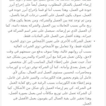
إرضاء العميل بالشكل المطلوب، ونعمل أيضاً على إخراج أبرز
جودة في العمل، وهذا بسبب أننا لو قمنا بإخراج أبرز جودة في
العمل، سوف يكون العميل على أقصى درجات الرضا بالعمل،
ومن ثم توجد ثقة بين العميل والشركة، ومن بعدها يكون هناك
ربح مالي بسبب التعاملات بين العميل والشركة بصفة دائمة، كما
أن العميل الذي تم إرضائه، سيعمل على نشر اسم الشركة في
جيرانه، وهذه أفضل من العمل على الماديات فقط.
تعمل الشركات الأخرى على تعيين الأشخاص من ذوي الخبرة
القليلة فقط، ولا تتعامل مع الأشخاص ذوي الخبرات العالية
بسبب أن رواتبهم عالية، وهذا سوف يدفع من سمعتهم في وقت
لاحق، ولكن تعمل شركتنا مع أبرز الخبراء والمدربين بشكل جيد
جداً، حيث تعمل على إعطاء المال المناسب إلى كل متخصص
كي يعمل بصدق وأمانة، كما أن الشركة توفر دورات و كورسات
ومحاضرات، لتحسين مستوى العمل لدى العمال، يمكن لأي
عامل أن يقوم بحضور هذه الكورسات، والتميز عامل عن عامل،
ويتم إعطاء هذه الكورسات بسبب الرغبة في رفع كفاية العمل
في الشركة، كي يتم إرضاء العميل بأي شكل من الأشكال، كما
أن الشركة تعمل على توزيع مكافآت لمن يعمل بصورة أفضل،
وهذا تحفير على بقية العمال كي يقومون بعمل الأفضل في
العمل.