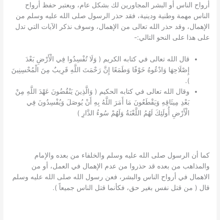
أرواح الناس أو البشر المجاورين لك بشكل عام، ويعتبر حفظ أرواح
الناس مهمة وطنية ودينية، فقد حذر الرسول صلى الله عليه وسلم من
الإهمال، وقد حذر الله تعالى من الإهمال، وسوف نذكر الآيات التي تدل
على هذا على النحو التالي:-
قال الله تعالى في كتابه الكريم ( وَلَا تُفْسِدُوا فِي الْأَرْضِ بَعْدَ
إِصْلَاحِهَا وَادْعُوهُ خَوْفًا وَطَمَعًا إِنَّ رَحْمَتَ اللَّهِ قَرِيبٌ مِنَ الْمُحْسِنِينَ
).
وقال الله تعالى في كتابه الحكيم ( وَالَّذِينَ يَنْقُضُونَ عَهْدَ اللَّهِ مِنْ
بَعْدِ مِيثَاقِهِ وَيَقْطَعُونَ مَا أَمَرَ اللَّهُ بِهِ أَنْ يُوصَلَ وَيُفْسِدُونَ فِي
الْأَرْضِ أُولَئِكَ لَهُمُ اللَّعْنَةُ وَلَهُمْ سُوءُ الدَّارِ )
كما أن الرسول صلى الله عليه وسلم والخلفاء من بعده والإمام
والمذاهب من بعده قد حذروا من عدم الإهمال في العمل، أو من
الاهمال في أرواح الناس والبشر، فعن رسول الله صلى الله عليه وسلم
قال ( من قتل نفس بغير حق، فكأنما قتل الناس جميعاً ).