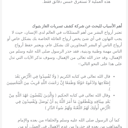
هذه العملية لا تستغرق خمس دقائق فقط.
أهم الأسباب للبحث عن شركة كشف تسربات الغاز بتبوك
تعتبر أرواح البشر من أهم الممتلكات في العالم لدى الإنسان، حيث لا
يجب التهاون في أي شئ يخص أرواح العائلة الخاصة بك بشكل خاص أو
أرواح الناس أو البشر المجاورين لك بشكل عام، ويعتبر حفظ أرواح
الناس مهمة وطنية ودينية، فقد حذر الرسول صلى الله عليه وسلم من
الإهمال، وقد حذر الله تعالى من الإهمال، وسوف نذكر الآيات التي تدل
على هذا على النحو التالي:-
قال الله تعالى في كتابه الكريم ( وَلَا تُفْسِدُوا فِي الْأَرْضِ بَعْدَ
إِصْلَاحِهَا وَادْعُوهُ خَوْفًا وَطَمَعًا إِنَّ رَحْمَتَ اللَّهِ قَرِيبٌ مِنَ الْمُحْسِنِينَ
).
وقال الله تعالى في كتابه الحكيم ( وَالَّذِينَ يَنْقُضُونَ عَهْدَ اللَّهِ مِنْ
بَعْدِ مِيثَاقِهِ وَيَقْطَعُونَ مَا أَمَرَ اللَّهُ بِهِ أَنْ يُوصَلَ وَيُفْسِدُونَ فِي
الْأَرْضِ أُولَئِكَ لَهُمُ اللَّعْنَةُ وَلَهُمْ سُوءُ الدَّارِ )
كما أن الرسول صلى الله عليه وسلم والخلفاء من بعده والإمام
والمذاهب من بعده قد حذروا من عدم الإهمال في العمل، أو من