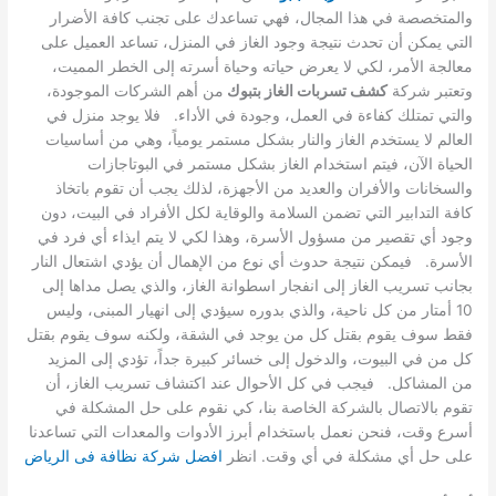
والمتخصصة في هذا المجال، فهي تساعدك على تجنب كافة الأضرار
التي يمكن أن تحدث نتيجة وجود الغاز في المنزل، تساعد العميل على
معالجة الأمر، لكي لا يعرض حياته وحياة أسرته إلى الخطر المميت،
وتعتبر شركة
كشف تسربات الغاز بتبوك
من أهم الشركات الموجودة،
والتي تمتلك كفاءة في العمل، وجودة في الأداء. فلا يوجد منزل في
العالم لا يستخدم الغاز والنار بشكل مستمر يومياً، وهي من أساسيات
الحياة الآن، فيتم استخدام الغاز بشكل مستمر في البوتاجازات
والسخانات والأفران والعديد من الأجهزة، لذلك يجب أن تقوم باتخاذ
كافة التدابير التي تضمن السلامة والوقاية لكل الأفراد في البيت، دون
وجود أي تقصير من مسؤول الأسرة، وهذا لكي لا يتم ايذاء أي فرد في
الأسرة. فيمكن نتيجة حدوث أي نوع من الإهمال أن يؤدي اشتعال النار
بجانب تسريب الغاز إلى انفجار اسطوانة الغاز، والذي يصل مداها إلى
10 أمتار من كل ناحية، والذي بدوره سيؤدي إلى انهيار المبنى، وليس
فقط سوف يقوم بقتل كل من يوجد في الشقة، ولكنه سوف يقوم بقتل
كل من في البيوت، والدخول إلى خسائر كبيرة جداً، تؤدي إلى المزيد
من المشاكل. فيجب في كل الأحوال عند اكتشاف تسريب الغاز، أن
تقوم بالاتصال بالشركة الخاصة بنا، كي نقوم على حل المشكلة في
أسرع وقت، فنحن نعمل باستخدام أبرز الأدوات والمعدات التي تساعدنا
على حل أي مشكلة في أي وقت. انظر
افضل شركة نظافة فى الرياض