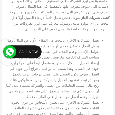
الخاصة بنا من أبرز الشركات على المستوى المحلي، وذلك لعديد من
الأسباب التي سوف نتعرف عليها بالتفصيل في هذا المقال، سوف
نتعرف على أبرز الفروق التي توجد بين الشركات الأخرى وبين شركة
كشف تسربات الغاز بتبوك
، فنحن نعمل دائماً لإرضاء العميل أولاً قبل
البحث عن أي موارد مالية، وسوف نتعرف على ابرز الفروقات بين
الشركات والشركة الخاصة بنا، وهي تكون على النحو التالي:-
تعمل الشركات الأخرى بالبحث في المقام الأول عن المال، وهذا
يجعل العمل كله غير مجدي أو منفع، فيكون فيه الكثير من
CALL NOW
عوامل الإهمال وعدم الجدية في العمل، وهو ما تكون ضده
سياسة الشركة الخاصة بنا، فنحن نعمل في المقام الأول على
إرضاء العميل بالشكل المطلوب، ونعمل أيضاً على إخراج أبرز
جودة في العمل، وهذا بسبب أننا لو قمنا بإخراج أبرز جودة في
العمل، سوف يكون العميل على أقصى درجات الرضا بالعمل،
ومن ثم توجد ثقة بين العميل والشركة، ومن بعدها يكون هناك
ربح مالي بسبب التعاملات بين العميل والشركة بصفة دائمة، كما
أن العميل الذي تم إرضائه، سيعمل على نشر اسم الشركة في
جيرانه، وهذه أفضل من العمل على الماديات فقط.
تعمل الشركات الأخرى على تعيين الأشخاص من ذوي الخبرة
القليلة فقط، ولا تتعامل مع الأشخاص ذوي الخبرات العالية
بسبب أن رواتبهم عالية، وهذا سوف يدفع من سمعتهم في وقت