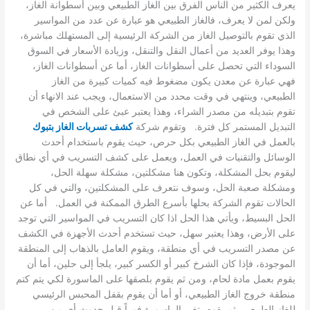
يعرف الكثير من الناس الفرق بين الغاز الطبيعي وبين أسطوانة الغاز،
ولكن لمن لا يعرف، فالغاز الطبيعي هو عبارة عن عدد من المواسير
الذي تقوم بالتوصيل الغاز من الشركة الرئيسية إلى المستهلك مباشرة،
وهذا يوفر العديد من أعمال النقل والتنقل، وزيادة الأسعار في السوق
السوداء التي تحصل على أسطوانات الغاز، أما عن أسطوانات الغاز،
فهي عبارة عن معدن يكون مضغوط فيه كميات كبيرة من الغاز
الطبيعي، وينتهي في وقت محدد من الاستعمال، ويجب عند الانهاء أن
تقوم بتبديله من مصدر الشراء، وهذا يعتبر عبئ على الشخص في
التبديل المستمر كل فترة. وتقوم شركة
كشف تسربات الغاز بتبوك
بالعمل في الغاز الطبيعي بكل حرص، حيث يقوم باستخدام أحدث
الوسائل والتقنيات في العمل، ويعمل على كشف التسريب في أي نطاق
ليقوم بحل المشكلة، وتكون هنا مشكلتين، مشكلة سهلة الحل،
ومشكلة صعبة الحل، وسوف نتعرف على المشكلتين، والتي في كل
الحالات تقوم الشركة بحلها بأسرع الطرق الممكنة في العمل. أما عن
الحل البسيط، ويأتي هذا الحل اذا كان التسريب في المواسير التي توجد
على الأرض، وهذا يعتبر سهل، حيث تستخدم أحدث الأجهزة في الكشف
عن مصدر التسريب في أي منطقة، ويقوم العامل بالذهاب إلى المنطقة
الموجودة، فإذا كان الشرخ كبير أو الكسر كبير، يلجأ إلى حلين، أما أن
يقوم بعمل مادة لحام، ومن ثم يقوم بلصقها على الماسورة لكي يتم كتم
منطقة خروج الغاز الطبيعي، أو أما أن يقوم بقفل المحبس الرئيسي
للغاز الطبيعي، ثم يقوم بتغير الماسورة فوراً قبل حدوث أي من