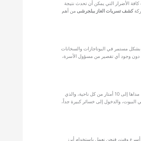
فة الأضرار التي يمكن أن تحدث نتيجة
ركة
كشف تسربات الغاز ببلجرشى
من أهم
از بشكل مستمر في البوتاجازات والسخانات
يت، دون وجود أي تقصير من مسؤول الأسرة،
فيمكن نتيجة حدوث أي نوع من الإهمال أن يؤدي اشتعال النار بجانب تسريب الغاز إلى انفجار اسطوانة الغاز، والذي يصل مداها إلى 10 أمتار من كل ناحية، والذي
لبيوت، والدخول إلى خسائر كبيرة جداً،
 أسرع وقت، فنحن نعمل باستخدام أبرز