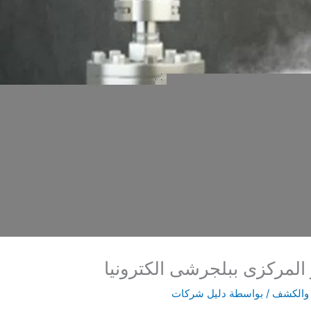
لمركزى ببلجرشى الكترونيا
 والكشف
/ بواسطة
دليل شركات