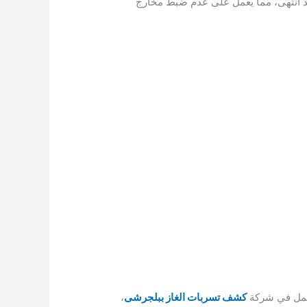
قد انتهى، مما يعمل على عدم ضبط مخارج
لعمل في شركة
كشف تسربات الغاز ببلجرشى
،