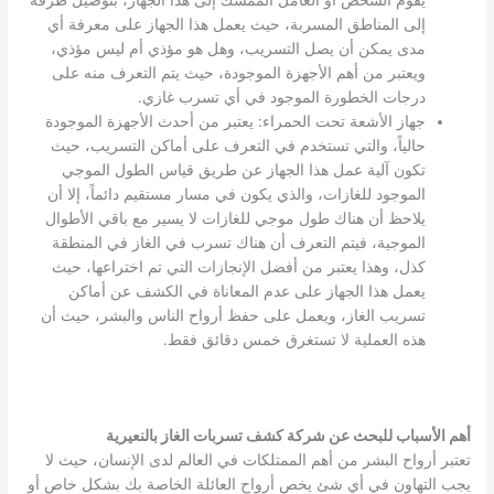
يقوم الشخص أو العامل الممسك إلى هذا الجهاز، بتوصيل طرفه
إلى المناطق المسربة، حيث يعمل هذا الجهاز على معرفة أي
مدى يمكن أن يصل التسريب، وهل هو مؤذي أم ليس مؤذي،
ويعتبر من أهم الأجهزة الموجودة، حيث يتم التعرف منه على
درجات الخطورة الموجود في أي تسرب غازي.
جهاز الأشعة تحت الحمراء: يعتبر من أحدث الأجهزة الموجودة
حالياً، والتي تستخدم في التعرف على أماكن التسريب، حيث
تكون آلية عمل هذا الجهاز عن طريق قياس الطول الموجي
الموجود للغازات، والذي يكون في مسار مستقيم دائماً، إلا أن
يلاحظ أن هناك طول موجي للغازات لا يسير مع باقي الأطوال
الموجية، فيتم التعرف أن هناك تسرب في الغاز في المنطقة
كذل، وهذا يعتبر من أفضل الإنجازات التي تم اختراعها، حيث
يعمل هذا الجهاز على عدم المعاناة في الكشف عن أماكن
تسريب الغاز، ويعمل على حفظ أرواح الناس والبشر، حيث أن
هذه العملية لا تستغرق خمس دقائق فقط.
أهم الأسباب للبحث عن شركة كشف تسربات الغاز بالنعيرية
تعتبر أرواح البشر من أهم الممتلكات في العالم لدى الإنسان، حيث لا
يجب التهاون في أي شئ يخص أرواح العائلة الخاصة بك بشكل خاص أو