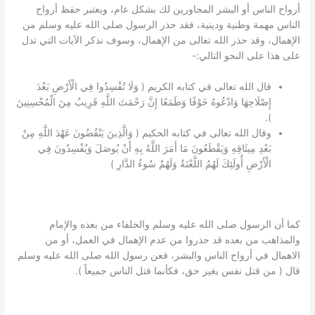
أرواح الناس أو البشر المجاورين لك بشكل عام، ويعتبر حفظ أرواح
الناس مهمة وطنية ودينية، فقد حذر الرسول صلى الله عليه وسلم من
الإهمال، وقد حذر الله تعالى من الإهمال، وسوف نذكر الآيات التي تدل
على هذا على النحو التالي:-
قال الله تعالى في كتابه الكريم ( وَلَا تُفْسِدُوا فِي الْأَرْضِ بَعْدَ
إِصْلَاحِهَا وَادْعُوهُ خَوْفًا وَطَمَعًا إِنَّ رَحْمَتَ اللَّهِ قَرِيبٌ مِنَ الْمُحْسِنِينَ
).
وقال الله تعالى في كتابه الحكيم ( وَالَّذِينَ يَنْقُضُونَ عَهْدَ اللَّهِ مِنْ
بَعْدِ مِيثَاقِهِ وَيَقْطَعُونَ مَا أَمَرَ اللَّهُ بِهِ أَنْ يُوصَلَ وَيُفْسِدُونَ فِي
الْأَرْضِ أُولَئِكَ لَهُمُ اللَّعْنَةُ وَلَهُمْ سُوءُ الدَّارِ )
كما أن الرسول صلى الله عليه وسلم والخلفاء من بعده والإمام
والمذاهب من بعده قد حذروا من عدم الإهمال في العمل، أو من
الاهمال في أرواح الناس والبشر، فعن رسول الله صلى الله عليه وسلم
قال ( من قتل نفس بغير حق، فكأنما قتل الناس جميعاً ).