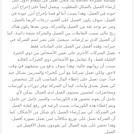
إرضاء العميل بالشكل المطلوب، ونعمل أيضاً على إخراج أبرز
جودة في العمل، وهذا بسبب أننا لو قمنا بإخراج أبرز جودة في
العمل، سوف يكون العميل على أقصى درجات الرضا بالعمل،
ومن ثم توجد ثقة بين العميل والشركة، ومن بعدها يكون هناك
ربح مالي بسبب التعاملات بين العميل والشركة بصفة دائمة، كما
أن العميل الذي تم إرضائه، سيعمل على نشر اسم الشركة في
جيرانه، وهذه أفضل من العمل على الماديات فقط.
تعمل الشركات الأخرى على تعيين الأشخاص من ذوي الخبرة
القليلة فقط، ولا تتعامل مع الأشخاص ذوي الخبرات العالية
بسبب أن رواتبهم عالية، وهذا سوف يدفع من سمعتهم في وقت
لاحق، ولكن تعمل شركتنا مع أبرز الخبراء والمدربين بشكل جيد
جداً، حيث تعمل على إعطاء المال المناسب إلى كل متخصص
كي يعمل بصدق وأمانة، كما أن الشركة توفر دورات و كورسات
ومحاضرات، لتحسين مستوى العمل لدى العمال، يمكن لأي
عامل أن يقوم بحضور هذه الكورسات، والتميز عامل عن عامل،
ويتم إعطاء هذه الكورسات بسبب الرغبة في رفع كفاية العمل
في الشركة، كي يتم إرضاء العميل بأي شكل من الأشكال، كما
أن الشركة تعمل على توزيع مكافآت لمن يعمل بصورة أفضل،
وهذا تحفير على بقية العمال كي يقومون بعمل الأفضل في
العمل.