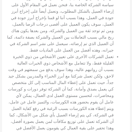
سياسة الشركة الخاصة بنا، فنحن نعمل في المقام الأول على
إرضاء العميل بالشكل المطلوب، ونعمل أيضاً على إخراج أبرز
جودة في العمل، وهذا بسبب أننا لو قمنا بإخراج أبرز جودة في
العمل، سوف يكون العميل على أقصى درجات الرضا بالعمل،
ومن ثم توجد ثقة بين العميل والشركة، ومن بعدها يكون هناك
ربح مالي بسبب التعاملات بين العميل والشركة بصفة دائمة، كما
أن العميل الذي تم إرضائه، سيعمل على نشر اسم الشركة في
جيرانه، وهذه أفضل من العمل على الماديات فقط.
تعمل الشركات الأخرى على تعيين الأشخاص من ذوي الخبرة
القليلة فقط، ولا تتعامل مع الأشخاص ذوي الخبرات العالية
بسبب أن رواتبهم عالية، وهذا سوف يدفع من سمعتهم في وقت
لاحق، ولكن تعمل شركتنا مع أبرز الخبراء والمدربين بشكل جيد
جداً، حيث تعمل على إعطاء المال المناسب إلى كل متخصص
كي يعمل بصدق وأمانة، كما أن الشركة توفر دورات و كورسات
ومحاضرات، لتحسين مستوى العمل لدى العمال، يمكن لأي
عامل أن يقوم بحضور هذه الكورسات، والتميز عامل عن عامل،
ويتم إعطاء هذه الكورسات بسبب الرغبة في رفع كفاية العمل
في الشركة، كي يتم إرضاء العميل بأي شكل من الأشكال، كما
أن الشركة تعمل على توزيع مكافآت لمن يعمل بصورة أفضل،
وهذا تحفير على بقية العمال كي يقومون بعمل الأفضل في