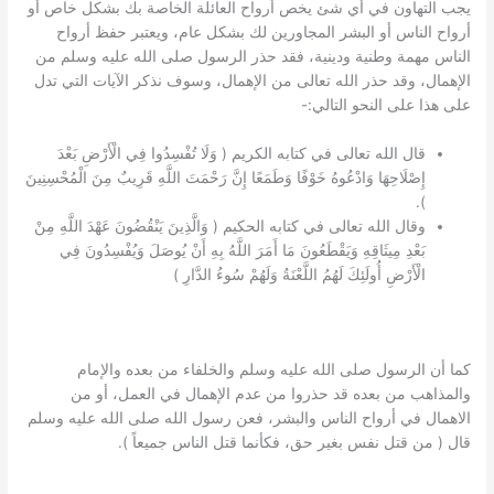
يجب التهاون في أي شئ يخص أرواح العائلة الخاصة بك بشكل خاص أو
أرواح الناس أو البشر المجاورين لك بشكل عام، ويعتبر حفظ أرواح
الناس مهمة وطنية ودينية، فقد حذر الرسول صلى الله عليه وسلم من
الإهمال، وقد حذر الله تعالى من الإهمال، وسوف نذكر الآيات التي تدل
على هذا على النحو التالي:-
قال الله تعالى في كتابه الكريم ( وَلَا تُفْسِدُوا فِي الْأَرْضِ بَعْدَ
إِصْلَاحِهَا وَادْعُوهُ خَوْفًا وَطَمَعًا إِنَّ رَحْمَتَ اللَّهِ قَرِيبٌ مِنَ الْمُحْسِنِينَ
).
وقال الله تعالى في كتابه الحكيم ( وَالَّذِينَ يَنْقُضُونَ عَهْدَ اللَّهِ مِنْ
بَعْدِ مِيثَاقِهِ وَيَقْطَعُونَ مَا أَمَرَ اللَّهُ بِهِ أَنْ يُوصَلَ وَيُفْسِدُونَ فِي
الْأَرْضِ أُولَئِكَ لَهُمُ اللَّعْنَةُ وَلَهُمْ سُوءُ الدَّارِ )
كما أن الرسول صلى الله عليه وسلم والخلفاء من بعده والإمام
والمذاهب من بعده قد حذروا من عدم الإهمال في العمل، أو من
الاهمال في أرواح الناس والبشر، فعن رسول الله صلى الله عليه وسلم
قال ( من قتل نفس بغير حق، فكأنما قتل الناس جميعاً ).