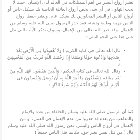
تعتبر أرواح البشر من أهم الممتلكات في العالم لدى الإنسان، حيث لا
يجب التهاون في أي شئ يخص أرواح العائلة الخاصة بك بشكل خاص أو
أرواح الناس أو البشر المجاورين لك بشكل عام، ويعتبر حفظ أرواح
الناس مهمة وطنية ودينية، فقد حذر الرسول صلى الله عليه وسلم من
الإهمال، وقد حذر الله تعالى من الإهمال، وسوف نذكر الآيات التي تدل
على هذا على النحو التالي:-
قال الله تعالى في كتابه الكريم ( وَلَا تُفْسِدُوا فِي الْأَرْضِ بَعْدَ
إِصْلَاحِهَا وَادْعُوهُ خَوْفًا وَطَمَعًا إِنَّ رَحْمَتَ اللَّهِ قَرِيبٌ مِنَ الْمُحْسِنِينَ
).
وقال الله تعالى في كتابه الحكيم ( وَالَّذِينَ يَنْقُضُونَ عَهْدَ اللَّهِ مِنْ
بَعْدِ مِيثَاقِهِ وَيَقْطَعُونَ مَا أَمَرَ اللَّهُ بِهِ أَنْ يُوصَلَ وَيُفْسِدُونَ فِي
الْأَرْضِ أُولَئِكَ لَهُمُ اللَّعْنَةُ وَلَهُمْ سُوءُ الدَّارِ )
كما أن الرسول صلى الله عليه وسلم والخلفاء من بعده والإمام
والمذاهب من بعده قد حذروا من عدم الإهمال في العمل، أو من
الاهمال في أرواح الناس والبشر، فعن رسول الله صلى الله عليه وسلم
قال ( من قتل نفس بغير حق، فكأنما قتل الناس جميعاً ).