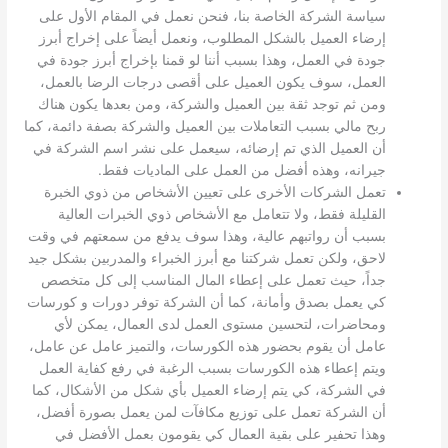
سياسة الشركة الخاصة بنا، فنحن نعمل في المقام الأول على
إرضاء العميل بالشكل المطلوب، ونعمل أيضاً على إخراج أبرز
جودة في العمل، وهذا بسبب أننا لو قمنا بإخراج أبرز جودة في
العمل، سوف يكون العميل على أقصى درجات الرضا بالعمل،
ومن ثم توجد ثقة بين العميل والشركة، ومن بعدها يكون هناك
ربح مالي بسبب التعاملات بين العميل والشركة بصفة دائمة، كما
أن العميل الذي تم إرضائه، سيعمل على نشر اسم الشركة في
جيرانه، وهذه أفضل من العمل على الماديات فقط.
تعمل الشركات الأخرى على تعيين الأشخاص من ذوي الخبرة
القليلة فقط، ولا تتعامل مع الأشخاص ذوي الخبرات العالية
بسبب أن رواتبهم عالية، وهذا سوف يدفع من سمعتهم في وقت
لاحق، ولكن تعمل شركتنا مع أبرز الخبراء والمدربين بشكل جيد
جداً، حيث تعمل على إعطاء المال المناسب إلى كل متخصص
كي يعمل بصدق وأمانة، كما أن الشركة توفر دورات و كورسات
ومحاضرات، لتحسين مستوى العمل لدى العمال، يمكن لأي
عامل أن يقوم بحضور هذه الكورسات، والتميز عامل عن عامل،
ويتم إعطاء هذه الكورسات بسبب الرغبة في رفع كفاية العمل
في الشركة، كي يتم إرضاء العميل بأي شكل من الأشكال، كما
أن الشركة تعمل على توزيع مكافآت لمن يعمل بصورة أفضل،
وهذا تحفير على بقية العمال كي يقومون بعمل الأفضل في