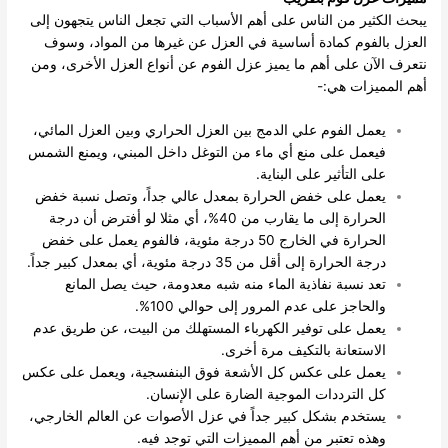
يبحث الكثير من الناس على أهم الأسباب التي تجعل الناس يتجهون إلى
العزل بالفوم كمادة أساسية في العزل عن غيرها من المواد، وسوف
نتعرف الآن على أهم ما يميز عزل الفوم عن أنواع العزل الأخرى، ومن
أهم المميزات هي:-
يعمل الفوم علي الدمج بين العزل الحراري وبين العزل المائي،
فيعمل على منع أي ماء من التوغل داخل المبني، ويمنع الشمس
على التأثير على البناية.
يعمل على خفض الحرارة بمعدل عالي جداً، وتصل نسبة خفض
الحرارة إلى ما يقارب من 40%، أي مثلا لو أفترض أن درجة
الحرارة في الخارج 50 درجة مئوية، فالفوم يعمل على خفض
درجة الحرارة إلى أقل من 35 درجة مئوية، أي بمعدل كبير جداً.
تعد نسبة نفاذية الماء منه شبه معدومة، حيث يصل المانع
والحاجز على عدم المرور إلى حوالي 100%.
يعمل على توفير الكهرباء المستهلك من البيت، عن طريق عدم
الاستعانة بالتكيف مرة أخرى.
يعمل على عكس كل الأشعة فوق البنفسجية، ويعمل على عكس
كل الترددات الموجية الضارة على الإنسان.
يستخدم بشكل كبير جداً في عزل الأصوات عن العالم الخارجي،
وهذه تعتبر من أهم المميزات التي توجد فيه.