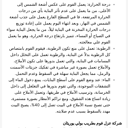
درجة الحرارة: يعمل الفوم على عكس أشعة الشمس إلى
الأعلى، من ما يعمل على عدم تأثر البناية بأي من درجات
الحرارة المرتفعة، فا في السطح الفارغ يعمل على جذب أشعة
الشمس في النهار، وبعد انتهاء اليوم يعمل على إعادة توزيع
درجات الحرارة المخزنة في البناية ليلاً، من ما يجعل البناية سواء
في الصباح أو المساء، تتميز بارتفاع درجة الحرارة، وهو ما يعمل
الفوم علي معالجته.
الرطوبة: تعمل على منع تكون الرطوبة، فيقوم الفوم بامتصاص
كل الرطوبة بدلاً عن البناية، والرطوبة تعمل على التخلل داخل
المسامات في البناية، والتي تعمل بدورها على تكون الأملاح،
والأملاح تعمل بصورة غير مباشرة في تفكيك جزيئات الأسمنت
والرمل، مما يجعل البناية سهلة في السقوط وعدم التحمل.
الماء: عند وضع الفوم على أسطح البنايات، يمنع دخول الماء إلى
التشققات الموجودة، والتي تقوم بدورها في التغلغل إلى داخل
الخرسانة، وترسيب الأملاح في طريقها، وتعمل الأملاح على
زيادة اتساع هذه الشقوق، ومع تراكم الأمطار بصورة مستمرة،
حتى تصبح نسبة الأملاح في البيت تصل إلى 40%، يصبح البيت
مهدد بالسقوط بسبب عدم صلابته.
شركة عزل فوم بطريب بولي يوريثان