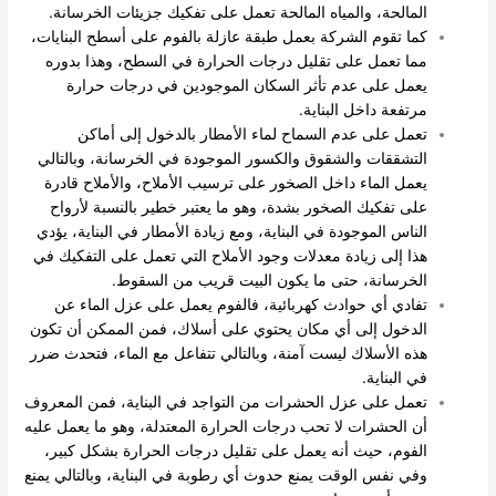
المالحة، والمياه المالحة تعمل على تفكيك جزيئات الخرسانة.
كما تقوم الشركة بعمل طبقة عازلة بالفوم على أسطح البنايات،
مما تعمل على تقليل درجات الحرارة في السطح، وهذا بدوره
يعمل على عدم تأثر السكان الموجودين في درجات حرارة
مرتفعة داخل البناية.
تعمل على عدم السماح لماء الأمطار بالدخول إلى أماكن
التشققات والشقوق والكسور الموجودة في الخرسانة، وبالتالي
يعمل الماء داخل الصخور على ترسيب الأملاح، والأملاح قادرة
على تفكيك الصخور بشدة، وهو ما يعتبر خطير بالنسبة لأرواح
الناس الموجودة في البناية، ومع زيادة الأمطار في البناية، يؤدي
هذا إلى زيادة معدلات وجود الأملاح التي تعمل على التفكيك في
الخرسانة، حتى ما يكون البيت قريب من السقوط.
تفادي أي حوادث كهربائية، فالفوم يعمل على عزل الماء عن
الدخول إلى أي مكان يحتوي على أسلاك، فمن الممكن أن تكون
هذه الأسلاك ليست آمنة، وبالتالي تتفاعل مع الماء، فتحدث ضرر
في البناية.
تعمل على عزل الحشرات من التواجد في البناية، فمن المعروف
أن الحشرات لا تحب درجات الحرارة المعتدلة، وهو ما يعمل عليه
الفوم، حيث أنه يعمل على تقليل درجات الحرارة بشكل كبير،
وفي نفس الوقت يمنع حدوث أي رطوبة في البناية، وبالتالي يمنع