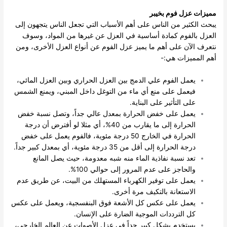
مميزات عزل فوم بخيبر
يبحث الكثير من الناس على أهم الأسباب التي تجعل الناس يتجهون إلى
العزل بالفوم كمادة أساسية في العزل عن غيرها من المواد، وسوف
نتعرف الآن على أهم ما يميز عزل الفوم عن أنواع العزل الأخرى، ومن
أهم المميزات هي:-
يعمل الفوم علي الدمج بين العزل الحراري وبين العزل المائي،
فيعمل على منع أي ماء من التوغل داخل المبني، ويمنع الشمس
على التأثير على البناية.
يعمل على خفض الحرارة بمعدل عالي جداً، وتصل نسبة خفض
الحرارة إلى ما يقارب من 40%، أي مثلا لو أفترض أن درجة
الحرارة في الخارج 50 درجة مئوية، فالفوم يعمل على خفض
درجة الحرارة إلى أقل من 35 درجة مئوية، أي بمعدل كبير جداً.
تعد نسبة نفاذية الماء منه شبه معدومة، حيث يصل المانع
والحاجز على عدم المرور إلى حوالي 100%.
يعمل على توفير الكهرباء المستهلك من البيت، عن طريق عدم
الاستعانة بالتكيف مرة أخرى.
يعمل على عكس كل الأشعة فوق البنفسجية، ويعمل على عكس
كل الترددات الموجية الضارة على الإنسان.
يستخدم بشكل كبير جداً في عزل الأصوات عن العالم الخارجي،