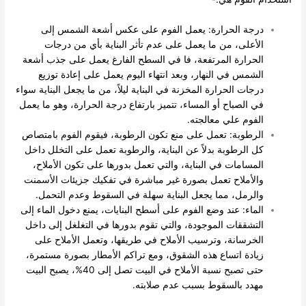
درجة الحرارة: يعمل الفوم على عكس أشعة الشمس إلى
الأعلى، من ما يعمل على عدم تأثر البناية بأي من درجات
الحرارة المرتفعة، فا في السطح الفارغ يعمل على جذب أشعة
الشمس في النهار، وبعد انتهاء اليوم يعمل على إعادة توزيع
درجات الحرارة المخزنة في البناية ليلاً، من ما يجعل البناية سواء
في الصباح أو المساء، تتميز بارتفاع درجة الحرارة، وهو ما يعمل
الفوم علي معالجته.
الرطوبة: تعمل على منع تكون الرطوبة، فيقوم الفوم بامتصاص
كل الرطوبة بدلاً عن البناية، والرطوبة تعمل على التخلل داخل
المسامات في البناية، والتي تعمل بدورها على تكون الأملاح،
والأملاح تعمل بصورة غير مباشرة في تفكيك جزيئات الأسمنت
والرمل، مما يجعل البناية سهلة في السقوط وعدم التحمل.
الماء: عند وضع الفوم على أسطح البنايات، يمنع دخول الماء إلى
التشققات الموجودة، والتي تقوم بدورها في التغلغل إلى داخل
الخرسانة، وترسيب الأملاح في طريقها، وتعمل الأملاح على
زيادة اتساع هذه الشقوق، ومع تراكم الأمطار بصورة مستمرة،
حتى تصبح نسبة الأملاح في البيت تصل إلى 40%، يصبح البيت
مهدد بالسقوط بسبب عدم صلابته.