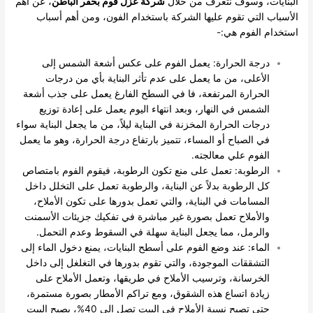
البنايات، وسوف نتعرف من خلال
شركة عزل فوم بحفر الباطن
، عن أهم
الأسباب التي تقوم عليها الشركة باستخدام الفون، ومن أهم أسباب
استخدام الفوم هي:-
درجة الحرارة: يعمل الفوم على عكس أشعة الشمس إلى
الأعلى، من ما يعمل على عدم تأثر البناية بأي من درجات
الحرارة المرتفعة، فا في السطح الفارغ يعمل على جذب أشعة
الشمس في النهار، وبعد انتهاء اليوم يعمل على إعادة توزيع
درجات الحرارة المخزنة في البناية ليلاً، من ما يجعل البناية سواء
في الصباح أو المساء، تتميز بارتفاع درجة الحرارة، وهو ما يعمل
الفوم علي معالجته.
الرطوبة: تعمل على منع تكون الرطوبة، فيقوم الفوم بامتصاص
كل الرطوبة بدلاً عن البناية، والرطوبة تعمل على التخلل داخل
المسامات في البناية، والتي تعمل بدورها على تكون الأملاح،
والأملاح تعمل بصورة غير مباشرة في تفكيك جزيئات الأسمنت
والرمل، مما يجعل البناية سهلة في السقوط وعدم التحمل.
الماء: عند وضع الفوم على أسطح البنايات، يمنع دخول الماء إلى
التشققات الموجودة، والتي تقوم بدورها في التغلغل إلى داخل
الخرسانة، وترسيب الأملاح في طريقها، وتعمل الأملاح على
زيادة اتساع هذه الشقوق، ومع تراكم الأمطار بصورة مستمرة،
حتى تصبح نسبة الأملاح في البيت تصل إلى 40%، يصبح البيت