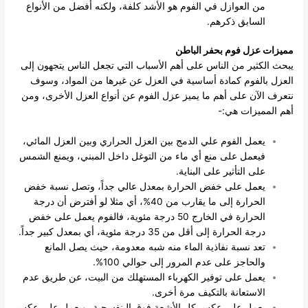
من العوازل في الفوم هو الأشد كلفة، ولكنه أفضل من الأنواع
السابق ذكرهم.
مميزات عزل فوم بحفر الباطن
يبحث الكثير من الناس على أهم الأسباب التي تجعل الناس يتجهون إلى
العزل بالفوم كمادة أساسية في العزل عن غيرها من المواد، وسوف
نتعرف الآن على أهم ما يميز عزل الفوم عن أنواع العزل الأخرى، ومن
أهم المميزات هي:-
يعمل الفوم علي الدمج بين العزل الحراري وبين العزل المائي،
فيعمل على منع أي ماء من التوغل داخل المبني، ويمنع الشمس
على التأثير على البناية.
يعمل على خفض الحرارة بمعدل عالي جداً، وتصل نسبة خفض
الحرارة إلى ما يقارب من 40%، أي مثلا لو أفترض أن درجة
الحرارة في الخارج 50 درجة مئوية، فالفوم يعمل على خفض
درجة الحرارة إلى أقل من 35 درجة مئوية، أي بمعدل كبير جداً.
تعد نسبة نفاذية الماء منه شبه معدومة، حيث يصل المانع
والحاجز على عدم المرور إلى حوالي 100%.
يعمل على توفير الكهرباء المستهلك من البيت، عن طريق عدم
الاستعانة بالتكيف مرة أخرى.
يعمل على عكس كل الأشعة فوق البنفسجية، ويعمل على عكس