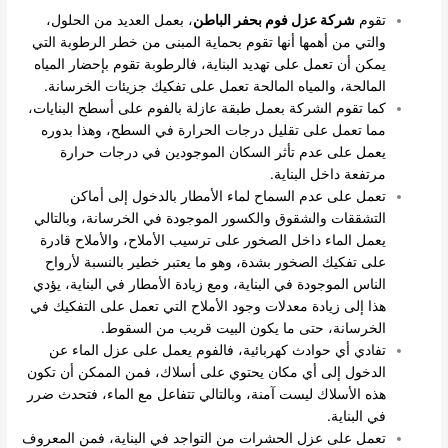
تقوم
شركة عزل فوم بحفر الباطن
، بعمل العديد من الحلول،
والتي من أهمها أنها تقوم بحماية المبنى من خطر الرطوبة التي
يمكن أن تعمل على تهديد البناية، فالرطوبة تقوم بإحضار المياه
المالحة، والمياه المالحة تعمل على تفكيك جزيئات الخرسانة.
كما تقوم الشركة بعمل طبقة عازلة بالفوم على أسطح البنايات،
مما تعمل على تقليل درجات الحرارة في السطح، وهذا بدوره
يعمل على عدم تأثر السكان الموجودين في درجات حرارة
مرتفعة داخل البناية.
تعمل على عدم السماح لماء الأمطار بالدخول إلى أماكن
التشققات والشقوق والكسور الموجودة في الخرسانة، وبالتالي
يعمل الماء داخل الصخور على ترسيب الأملاح، والأملاح قادرة
على تفكيك الصخور بشدة، وهو ما يعتبر خطير بالنسبة لأرواح
الناس الموجودة في البناية، ومع زيادة الأمطار في البناية، يؤدي
هذا إلى زيادة معدلات وجود الأملاح التي تعمل على التفكيك في
الخرسانة، حتى ما يكون البيت قريب من السقوط.
تفادي أي حوادث كهربائية، فالفوم يعمل على عزل الماء عن
الدخول إلى أي مكان يحتوي على أسلاك، فمن الممكن أن تكون
هذه الأسلاك ليست آمنة، وبالتالي تتفاعل مع الماء، فتحدث ضرر
في البناية.
تعمل على عزل الحشرات من التواجد في البناية، فمن المعروف