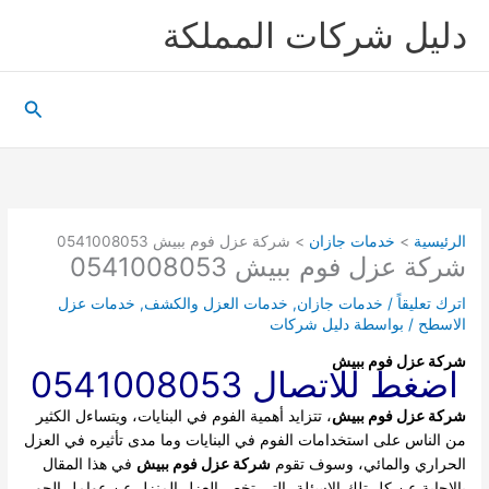
خطي
دليل شركات المملكة
لى
لمحتوى
البحث
الرئيسية
خدمات جازان
شركة عزل فوم ببيش 0541008053
شركة عزل فوم ببيش 0541008053
اترك تعليقاً
/
خدمات جازان
,
خدمات العزل والكشف
,
خدمات عزل
الاسطح
/ بواسطة
دليل شركات
شركة عزل فوم ببيش
اضغط للاتصال 0541008053
شركة عزل فوم ببيش
، تتزايد أهمية الفوم في البنايات، ويتساءل الكثير
من الناس على استخدامات الفوم في البنايات وما مدى تأثيره في العزل
الحراري والمائي، وسوف تقوم
شركة عزل فوم ببيش
في هذا المقال
بالإجابة عن كل تلك الاسئلة، التي تخص العزل المنزل عن عوامل الجو،