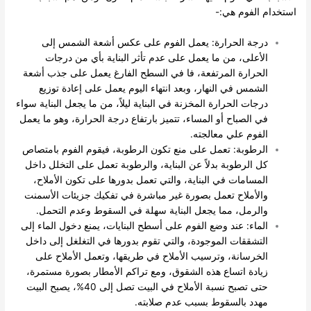
استخدام الفوم هي:-
درجة الحرارة: يعمل الفوم على عكس أشعة الشمس إلى
الأعلى، من ما يعمل على عدم تأثر البناية بأي من درجات
الحرارة المرتفعة، فا في السطح الفارغ يعمل على جذب أشعة
الشمس في النهار، وبعد انتهاء اليوم يعمل على إعادة توزيع
درجات الحرارة المخزنة في البناية ليلاً، من ما يجعل البناية سواء
في الصباح أو المساء، تتميز بارتفاع درجة الحرارة، وهو ما يعمل
الفوم علي معالجته.
الرطوبة: تعمل على منع تكون الرطوبة، فيقوم الفوم بامتصاص
كل الرطوبة بدلاً عن البناية، والرطوبة تعمل على التخلل داخل
المسامات في البناية، والتي تعمل بدورها على تكون الأملاح،
والأملاح تعمل بصورة غير مباشرة في تفكيك جزيئات الأسمنت
والرمل، مما يجعل البناية سهلة في السقوط وعدم التحمل.
الماء: عند وضع الفوم على أسطح البنايات، يمنع دخول الماء إلى
التشققات الموجودة، والتي تقوم بدورها في التغلغل إلى داخل
الخرسانة، وترسيب الأملاح في طريقها، وتعمل الأملاح على
زيادة اتساع هذه الشقوق، ومع تراكم الأمطار بصورة مستمرة،
حتى تصبح نسبة الأملاح في البيت تصل إلى 40%، يصبح البيت
مهدد بالسقوط بسبب عدم صلابته.