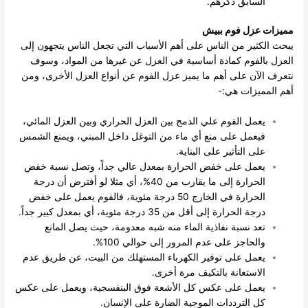
السابق ذكرهم.
مميزات عزل فوم ببيش
يبحث الكثير من الناس على أهم الأسباب التي تجعل الناس يتجهون إلى
العزل بالفوم كمادة أساسية في العزل عن غيرها من المواد، وسوف
نتعرف الآن على أهم ما يميز عزل الفوم عن أنواع العزل الأخرى، ومن
أهم المميزات هي:-
يعمل الفوم علي الدمج بين العزل الحراري وبين العزل المائي،
فيعمل على منع أي ماء من التوغل داخل المبني، ويمنع الشمس
على التأثير على البناية.
يعمل على خفض الحرارة بمعدل عالي جداً، وتصل نسبة خفض
الحرارة إلى ما يقارب من 40%، أي مثلا لو أفترض أن درجة
الحرارة في الخارج 50 درجة مئوية، فالفوم يعمل على خفض
درجة الحرارة إلى أقل من 35 درجة مئوية، أي بمعدل كبير جداً.
تعد نسبة نفاذية الماء منه شبه معدومة، حيث يصل المانع
والحاجز على عدم المرور إلى حوالي 100%.
يعمل على توفير الكهرباء المستهلك من البيت، عن طريق عدم
الاستعانة بالتكيف مرة أخرى.
يعمل على عكس كل الأشعة فوق البنفسجية، ويعمل على عكس
كل الترددات الموجية الضارة على الإنسان.