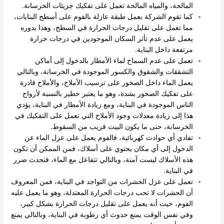
المالحة، والمياه المالحة تعمل على تفكيك جزيئات الخرسانة.
كما تقوم الشركة بعمل طبقة عازلة بالفوم على أسطح البنايات،
مما تعمل على تقليل درجات الحرارة في السطح، وهذا بدوره
يعمل على عدم تأثر السكان الموجودين في درجات حرارة
مرتفعة داخل البناية.
تعمل على عدم السماح لماء الأمطار بالدخول إلى أماكن
التشققات والشقوق والكسور الموجودة في الخرسانة، وبالتالي
يعمل الماء داخل الصخور على ترسيب الأملاح، والأملاح قادرة
على تفكيك الصخور بشدة، وهو ما يعتبر خطير بالنسبة لأرواح
الناس الموجودة في البناية، ومع زيادة الأمطار في البناية، يؤدي
هذا إلى زيادة معدلات وجود الأملاح التي تعمل على التفكيك في
الخرسانة، حتى ما يكون البيت قريب من السقوط.
تفادي أي حوادث كهربائية، فالفوم يعمل على عزل الماء عن
الدخول إلى أي مكان يحتوي على أسلاك، فمن الممكن أن تكون
هذه الأسلاك ليست آمنة، وبالتالي تتفاعل مع الماء، فتحدث ضرر
في البناية.
تعمل على عزل الحشرات من التواجد في البناية، فمن المعروف
أن الحشرات لا تحب درجات الحرارة المعتدلة، وهو ما يعمل عليه
الفوم، حيث أنه يعمل على تقليل درجات الحرارة بشكل كبير،
وفي نفس الوقت يمنع حدوث أي رطوبة في البناية، وبالتالي يمنع