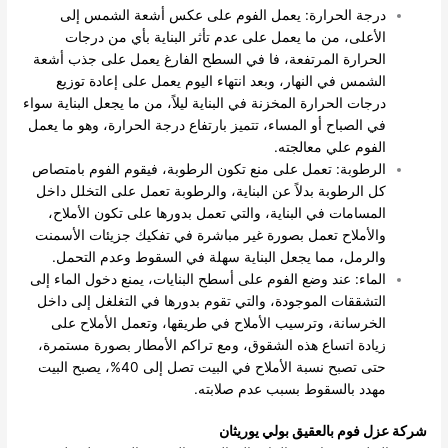
درجة الحرارة: يعمل الفوم على عكس أشعة الشمس إلى
الأعلى، من ما يعمل على عدم تأثر البناية بأي من درجات
الحرارة المرتفعة، فا في السطح الفارغ يعمل على جذب أشعة
الشمس في النهار، وبعد انتهاء اليوم يعمل على إعادة توزيع
درجات الحرارة المخزنة في البناية ليلاً، من ما يجعل البناية سواء
في الصباح أو المساء، تتميز بارتفاع درجة الحرارة، وهو ما يعمل
الفوم علي معالجته.
الرطوبة: تعمل على منع تكون الرطوبة، فيقوم الفوم بامتصاص
كل الرطوبة بدلاً عن البناية، والرطوبة تعمل على التخلل داخل
المسامات في البناية، والتي تعمل بدورها على تكون الأملاح،
والأملاح تعمل بصورة غير مباشرة في تفكيك جزيئات الأسمنت
والرمل، مما يجعل البناية سهلة في السقوط وعدم التحمل.
الماء: عند وضع الفوم على أسطح البنايات، يمنع دخول الماء إلى
التشققات الموجودة، والتي تقوم بدورها في التغلغل إلى داخل
الخرسانة، وترسيب الأملاح في طريقها، وتعمل الأملاح على
زيادة اتساع هذه الشقوق، ومع تراكم الأمطار بصورة مستمرة،
حتى تصبح نسبة الأملاح في البيت تصل إلى 40%، يصبح البيت
مهدد بالسقوط بسبب عدم صلابته.
شركة عزل فوم بالعقيق بولي يوريثان