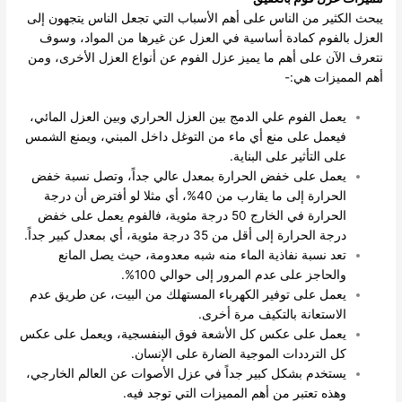
يبحث الكثير من الناس على أهم الأسباب التي تجعل الناس يتجهون إلى
العزل بالفوم كمادة أساسية في العزل عن غيرها من المواد، وسوف
نتعرف الآن على أهم ما يميز عزل الفوم عن أنواع العزل الأخرى، ومن
أهم المميزات هي:-
يعمل الفوم علي الدمج بين العزل الحراري وبين العزل المائي،
فيعمل على منع أي ماء من التوغل داخل المبني، ويمنع الشمس
على التأثير على البناية.
يعمل على خفض الحرارة بمعدل عالي جداً، وتصل نسبة خفض
الحرارة إلى ما يقارب من 40%، أي مثلا لو أفترض أن درجة
الحرارة في الخارج 50 درجة مئوية، فالفوم يعمل على خفض
درجة الحرارة إلى أقل من 35 درجة مئوية، أي بمعدل كبير جداً.
تعد نسبة نفاذية الماء منه شبه معدومة، حيث يصل المانع
والحاجز على عدم المرور إلى حوالي 100%.
يعمل على توفير الكهرباء المستهلك من البيت، عن طريق عدم
الاستعانة بالتكيف مرة أخرى.
يعمل على عكس كل الأشعة فوق البنفسجية، ويعمل على عكس
كل الترددات الموجية الضارة على الإنسان.
يستخدم بشكل كبير جداً في عزل الأصوات عن العالم الخارجي،
وهذه تعتبر من أهم المميزات التي توجد فيه.