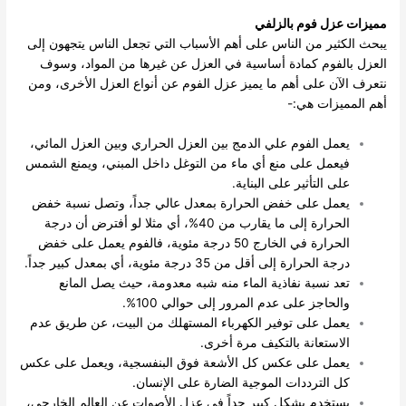
مميزات عزل فوم بالزلفي
يبحث الكثير من الناس على أهم الأسباب التي تجعل الناس يتجهون إلى
العزل بالفوم كمادة أساسية في العزل عن غيرها من المواد، وسوف
نتعرف الآن على أهم ما يميز عزل الفوم عن أنواع العزل الأخرى، ومن
أهم المميزات هي:-
يعمل الفوم علي الدمج بين العزل الحراري وبين العزل المائي،
فيعمل على منع أي ماء من التوغل داخل المبني، ويمنع الشمس
على التأثير على البناية.
يعمل على خفض الحرارة بمعدل عالي جداً، وتصل نسبة خفض
الحرارة إلى ما يقارب من 40%، أي مثلا لو أفترض أن درجة
الحرارة في الخارج 50 درجة مئوية، فالفوم يعمل على خفض
درجة الحرارة إلى أقل من 35 درجة مئوية، أي بمعدل كبير جداً.
تعد نسبة نفاذية الماء منه شبه معدومة، حيث يصل المانع
والحاجز على عدم المرور إلى حوالي 100%.
يعمل على توفير الكهرباء المستهلك من البيت، عن طريق عدم
الاستعانة بالتكيف مرة أخرى.
يعمل على عكس كل الأشعة فوق البنفسجية، ويعمل على عكس
كل الترددات الموجية الضارة على الإنسان.
يستخدم بشكل كبير جداً في عزل الأصوات عن العالم الخارجي،