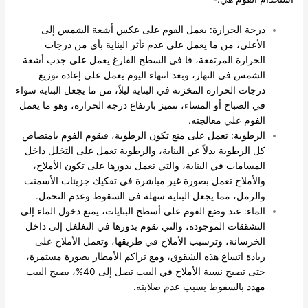
درجة الحرارة: يعمل الفوم على عكس أشعة الشمس إلى
الأعلى، من ما يعمل على عدم تأثر البناية بأي من درجات
الحرارة المرتفعة، فا في السطح الفارغ يعمل على جذب أشعة
الشمس في النهار، وبعد انتهاء اليوم يعمل على إعادة توزيع
درجات الحرارة المخزنة في البناية ليلاً، من ما يجعل البناية سواء
في الصباح أو المساء، تتميز بارتفاع درجة الحرارة، وهو ما يعمل
الفوم علي معالجته.
الرطوبة: تعمل على منع تكون الرطوبة، فيقوم الفوم بامتصاص
كل الرطوبة بدلاً عن البناية، والرطوبة تعمل على التخلل داخل
المسامات في البناية، والتي تعمل بدورها على تكون الأملاح،
والأملاح تعمل بصورة غير مباشرة في تفكيك جزيئات الأسمنت
والرمل، مما يجعل البناية سهلة في السقوط وعدم التحمل.
الماء: عند وضع الفوم على أسطح البنايات، يمنع دخول الماء إلى
التشققات الموجودة، والتي تقوم بدورها في التغلغل إلى داخل
الخرسانة، وترسيب الأملاح في طريقها، وتعمل الأملاح على
زيادة اتساع هذه الشقوق، ومع تراكم الأمطار بصورة مستمرة،
حتى تصبح نسبة الأملاح في البيت تصل إلى 40%، يصبح البيت
مهدد بالسقوط بسبب عدم صلابته.