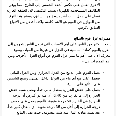
الأخرى تعمل على عكس أشعة الشمس إلى الخارج، مما يوفر
التكاليف المستخدمة للكهرباء بسبب التكييف، لأن الطبقة العازلة
تعمل على جعل البيت أشد برودة من السابق، ويعتبر هذا النوع
من العوازل في الفوم هو الأشد كلفة، ولكنه أفضل من الأنواع
السابق ذكرهم.
مميزات عزل فوم بالبدائع
يبحث الكثير من الناس على أهم الأسباب التي تجعل الناس يتجهون إلى
العزل بالفوم كمادة أساسية في العزل عن غيرها من المواد، وسوف
نتعرف الآن على أهم ما يميز عزل الفوم عن أنواع العزل الأخرى، ومن
أهم المميزات هي:-
يعمل الفوم علي الدمج بين العزل الحراري وبين العزل المائي،
فيعمل على منع أي ماء من التوغل داخل المبني، ويمنع الشمس
على التأثير على البناية.
يعمل على خفض الحرارة بمعدل عالي جداً، وتصل نسبة خفض
الحرارة إلى ما يقارب من 40%، أي مثلا لو أفترض أن درجة
الحرارة في الخارج 50 درجة مئوية، فالفوم يعمل على خفض
درجة الحرارة إلى أقل من 35 درجة مئوية، أي بمعدل كبير جداً.
تعد نسبة نفاذية الماء منه شبه معدومة، حيث يصل المانع