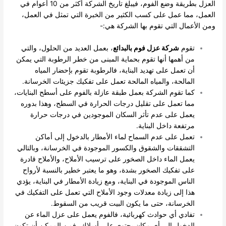
العزل بطريقة وضع الفوم، فيبلغ تاريخ الشركة أكثر من 10 أعوام في
العمل، مما عمل على كسب الكثير من الخبرة التي تمثل في العمل،
ومن الأعمال التي تقوم بها الشركة هي:-
تقوم
شركة عزل فوم بالبدائع
، بعمل العديد من الحلول، والتي
من أهمها أنها تقوم بحماية المبنى من خطر الرطوبة التي يمكن
أن تعمل على تهديد البناية، فالرطوبة تقوم بإحضار المياه
المالحة، والمياه المالحة تعمل على تفكيك جزيئات الخرسانة.
كما تقوم الشركة بعمل طبقة عازلة بالفوم على أسطح البنايات،
مما تعمل على تقليل درجات الحرارة في السطح، وهذا بدوره
يعمل على عدم تأثر السكان الموجودين في درجات حرارة
مرتفعة داخل البناية.
تعمل على عدم السماح لماء الأمطار بالدخول إلى أماكن
التشققات والشقوق والكسور الموجودة في الخرسانة، وبالتالي
يعمل الماء داخل الصخور على ترسيب الأملاح، والأملاح قادرة
على تفكيك الصخور بشدة، وهو ما يعتبر خطير بالنسبة لأرواح
الناس الموجودة في البناية، ومع زيادة الأمطار في البناية، يؤدي
هذا إلى زيادة معدلات وجود الأملاح التي تعمل على التفكيك في
الخرسانة، حتى ما يكون البيت قريب من السقوط.
تفادي أي حوادث كهربائية، فالفوم يعمل على عزل الماء عن
الدخول إلى أي مكان يحتوي على أسلاك، فمن الممكن أن تكون