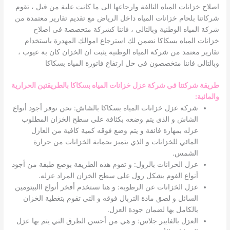
اصلاح خزانات المياه التالفة وارجاعها الى ما كانت علية من قبل ، تقوم
شركاتنا بلحام خزانات المياه داخل الرياض مع تقديم تقارير معتمدة من
شركة المياه الوطنية وبالتالى ، فاننا كشركة متخصصة فى اصلاح
خزانات المياه بسكاكا نضمن لك استرجاع اموالك المهدرة باستخدام
تقارير معتمد من شركة المياه الوطنية يثبت ان الخزان كان بة عيوب ،
وبالتالى فاننا متخصصون فى حل ارتفاع فاتورة المياه بسكاكا
طريقة شركتنا في شركة عزل خزانات المياه بسكاكا بالطريقتين الحرارية
والمائية
:
شركة عزل خزانات المياه بسكاكا بالشاش: نحن نوفر أجود أنواع
الشاش و الذي يتم وضعه بكثافة على سطح الخزان المطلوب
عزله بمهارة فائقة و يتم وضع فوقه كمية كافية من العازل
المائي للخزانات و الذي يتميز بحماية الخزانات من حرارة
الشمس.
عزل الخزانات بالرول: و تقوم هذه الطريقة بوضع طبقة من أجود
أنواع الفوم بشكل رول على سطح الخزان المراد عزله.
عزل الخزانات عن الرطوبة: و هنا نستخدم أفخر أنواع االبيتومين
السائل و لصق مادة التربال فوقه و التي تقوم بتغطية الخزان
بالكامل بها لضمان جودة العزل.
العزل بالفايبر جلاس: و هي من أحسن الطرق التي يتم بها عزل