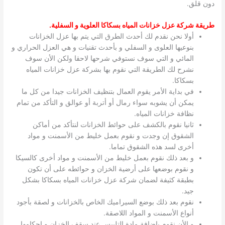
دون قلق.
طريقة شركة عزل خزانات المياه بسكاكا العلوية و السفلية
.
أولا نحن نقدم لك أحدث الطرق التي يتم بها عزل الخزانات
بنوعيها العلوى و السفلي و بأحدث تقنيات و هي العزل الحراري و
المائي و التي سوف نستوفي شرحها لاحقا ولكن الأن سوف
نشرح لك الطريقة التي نقوم بها بشركة عزل خزانات المياه
بسكاكا.
في بداية الأمر يقوم العمال بتنظيف الخزانات جيدا من كل ما
يمكن أن يشوبه سواء رمال أو أتربة أو عوالق و التأكد من تمام
نظافة خزانات المياه.
ثانيا نقوم بالكشف على حوائط الخزانات لنتأكد من أماكن
الشقوق إن وجدت و نقوم بعمل خليط من الأسمنت و مواد
أخرى لسد هذه الشقوق تماما.
و بعد ذلك نقوم بعمل خليط من الأسمنت و مواد أخرى كالسيكا
و نقوم بوضعها على أرضية الخزان و حوائطه على أن تكون
بطبقة كثيفة لضمان شركة عزل خزانات المياه بسكاكا بشكل
جيد.
نقوم بعد ذلك بوضع السيراميك الخاص بالخزانات و لصقة بأجود
أنواع الأسمنت و المواد اللاصقة.
و الأن نقوم بإضافة مادة التلبيس عند سقف الخزان و إحكامها