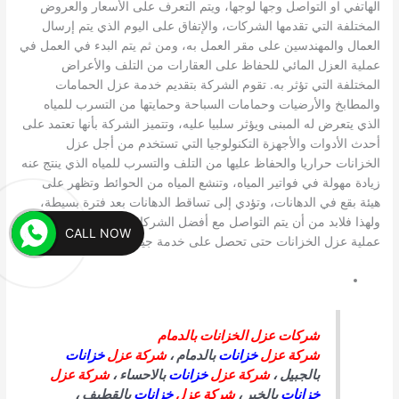
الهاتفي او التواصل وجها لوجها، ويتم التعرف على الأسعار والعروض
المختلفة التي تقدمها الشركات، والإتفاق على اليوم الذي يتم إرسال
العمال والمهندسين على مقر العمل به، ومن ثم يتم البدء في العمل في
عملية العزل المائي للحفاظ على العقارات من التلف والأعراض
المختلفة التي تؤثر به. تقوم الشركة بتقديم خدمة عزل الحمامات
والمطابخ والأرضيات وحمامات السباحة وحمايتها من التسرب للمياه
الذي يتعرض له المبنى ويؤثر سلبيا عليه، وتتميز الشركة بأنها تعتمد على
أحدث الأدوات والأجهزة التكنولوجيا التي تستخدم من أجل عزل
الخزانات حراريا والحفاظ عليها من التلف والتسرب للمياه الذي ينتج عنه
زيادة مهولة في فواتير المياه، وتنشع المياه من الحوائط وتظهر على
هيئة بقع في الدهانات، وتؤدي إلى تساقط الدهانات بعد فترة بسيطة،
ولهذا فلابد من أن يتم التواصل مع أفضل الشركات المتخصصة في
CALL NOW
عملية عزل الخزانات حتى تحصل على خدمة جيدة ودقيقة
شركات عزل الخزانات بالدمام
شركة عزل
خزانات
بالدمام ،
شركة عزل
خزانات
بالجبيل ،
شركة عزل
خزانات
بالاحساء ،
شركة عزل
خزانات
بالخبر ،
شركة عزل
خزانات
بالقطيف ،