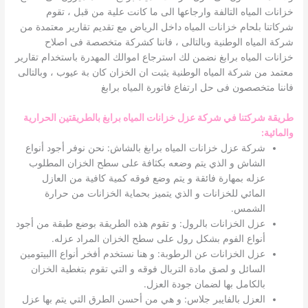
خزانات المياه التالفة وارجاعها الى ما كانت علية من قبل ، تقوم
شركاتنا بلحام خزانات المياه داخل الرياض مع تقديم تقارير معتمدة من
شركة المياه الوطنية وبالتالى ، فاننا كشركة متخصصة فى اصلاح
خزانات المياه برابغ نضمن لك استرجاع اموالك المهدرة باستخدام تقارير
معتمد من شركة المياه الوطنية يثبت ان الخزان كان بة عيوب ، وبالتالى
فاننا متخصصون فى حل ارتفاع فاتورة المياه برابغ
طريقة شركتنا في شركة عزل خزانات المياه برابغ بالطريقتين الحرارية
والمائية
:
شركة عزل خزانات المياه برابغ بالشاش: نحن نوفر أجود أنواع
الشاش و الذي يتم وضعه بكثافة على سطح الخزان المطلوب
عزله بمهارة فائقة و يتم وضع فوقه كمية كافية من العازل
المائي للخزانات و الذي يتميز بحماية الخزانات من حرارة
الشمس.
عزل الخزانات بالرول: و تقوم هذه الطريقة بوضع طبقة من أجود
أنواع الفوم بشكل رول على سطح الخزان المراد عزله.
عزل الخزانات عن الرطوبة: و هنا نستخدم أفخر أنواع االبيتومين
السائل و لصق مادة التربال فوقه و التي تقوم بتغطية الخزان
بالكامل بها لضمان جودة العزل.
العزل بالفايبر جلاس: و هي من أحسن الطرق التي يتم بها عزل