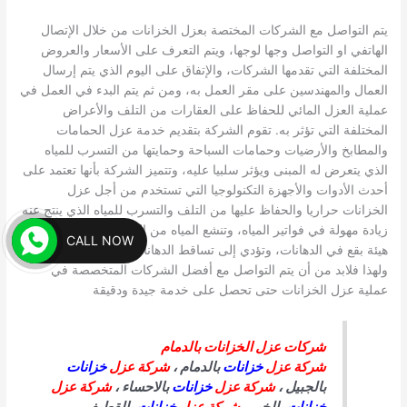
يتم التواصل مع الشركات المختصة بعزل الخزانات من خلال الإتصال
الهاتفي او التواصل وجها لوجها، ويتم التعرف على الأسعار والعروض
المختلفة التي تقدمها الشركات، والإتفاق على اليوم الذي يتم إرسال
العمال والمهندسين على مقر العمل به، ومن ثم يتم البدء في العمل في
عملية العزل المائي للحفاظ على العقارات من التلف والأعراض
المختلفة التي تؤثر به. تقوم الشركة بتقديم خدمة عزل الحمامات
والمطابخ والأرضيات وحمامات السباحة وحمايتها من التسرب للمياه
الذي يتعرض له المبنى ويؤثر سلبيا عليه، وتتميز الشركة بأنها تعتمد على
أحدث الأدوات والأجهزة التكنولوجيا التي تستخدم من أجل عزل
الخزانات حراريا والحفاظ عليها من التلف والتسرب للمياه الذي ينتج عنه
زيادة مهولة في فواتير المياه، وتنشع المياه من الحوائط وتظهر على
CALL NOW
هيئة بقع في الدهانات، وتؤدي إلى تساقط الدهانات بعد فترة بسيطة،
ولهذا فلابد من أن يتم التواصل مع أفضل الشركات المتخصصة في
عملية عزل الخزانات حتى تحصل على خدمة جيدة ودقيقة
شركات عزل الخزانات بالدمام
شركة عزل
خزانات
بالدمام ،
شركة عزل
خزانات
بالجبيل ،
شركة عزل
خزانات
بالاحساء ،
شركة عزل
خزانات
بالخبر ،
شركة عزل
خزانات
بالقطيف ،