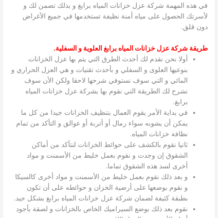
في هذه المهمة شركة عزل خزانات المياه برابغ و بذلك تضمن لك و
لأسرتك الحصول على مياه أمنة نظيفة تستخدمها في جميع الأغراض
دون قلق.
طريقة شركة عزل خزانات المياه برابغ العلوية و السفلية
.
أولا نحن نقدم لك أحدث الطرق التي يتم بها عزل الخزانات
بنوعيها العلوى و السفلي و بأحدث تقنيات و هي العزل الحراري و
المائي و التي سوف نستوفي شرحها لاحقا ولكن الأن سوف
نشرح لك الطريقة التي نقوم بها بشركة عزل خزانات المياه
برابغ.
في بداية الأمر يقوم العمال بتنظيف الخزانات جيدا من كل ما
يمكن أن يشوبه سواء رمال أو أتربة أو عوالق و التأكد من تمام
نظافة خزانات المياه.
ثانيا نقوم بالكشف على حوائط الخزانات لنتأكد من أماكن
الشقوق إن وجدت و نقوم بعمل خليط من الأسمنت و مواد
أخرى لسد هذه الشقوق تماما.
و بعد ذلك نقوم بعمل خليط من الأسمنت و مواد أخرى كالسيكا
و نقوم بوضعها على أرضية الخزان و حوائطه على أن تكون
بطبقة كثيفة لضمان شركة عزل خزانات المياه برابغ بشكل جيد.
نقوم بعد ذلك بوضع السيراميك الخاص بالخزانات و لصقة بأجود