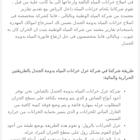
فى اصلاح خزانات المياه التالفة وارجاعها الى ما كانت علية من قبل ،
تقوم شركاتنا بلحام خزانات المياه داخل الرياض مع تقديم تقارير
معتمدة من شركة المياه الوطنية وبالتالى ، فاننا كشركة متخصصة فى
اصلاح خزانات المياه بدومة الجندل نضمن لك استرجاع اموالك المهدرة
باستخدام تقارير معتمد من شركة المياه الوطنية يثبت ان الخزان كان بة
عيوب ، وبالتالى فاننا متخصصون فى حل ارتفاع فاتورة المياه بدومة
الجندل
طريقة شركتنا في شركة عزل خزانات المياه بدومة الجندل بالطريقتين
الحرارية والمائية
:
شركة عزل خزانات المياه بدومة الجندل بالشاش: نحن نوفر
أجود أنواع الشاش و الذي يتم وضعه بكثافة على سطح الخزان
المطلوب عزله بمهارة فائقة و يتم وضع فوقه كمية كافية من
العازل المائي للخزانات و الذي يتميز بحماية الخزانات من حرارة
الشمس.
عزل الخزانات بالرول: و تقوم هذه الطريقة بوضع طبقة من أجود
أنواع الفوم بشكل رول على سطح الخزان المراد عزله.
عزل الخزانات عن الرطوبة: و هنا نستخدم أفخر أنواع االبيتومين