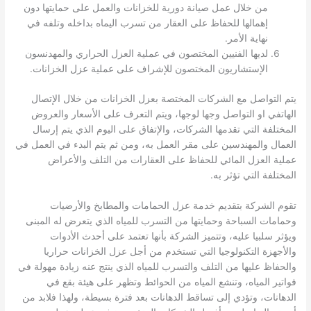
من خلال عمل صيانة دورية للخزانات والعمل على حمايتها دون
إهمالها للحفاظ على العقار من تسرب اليماه بداخله وتلفه في
نهاية الأمر.
لديها الفنيين المختصون في عملية العزل الحراري والمهدنسون
الإستشاريون المختصون للإشراف على عملية عزل الخزانات.
يتم التواصل مع الشركات المختصة بعزل الخزانات من خلال الإتصال
الهاتفي او التواصل وجها لوجها، ويتم التعرف على الأسعار والعروض
المختلفة التي تقدمها الشركات، والإتفاق على اليوم الذي يتم إرسال
العمال والمهندسين على مقر العمل به، ومن ثم يتم البدء في العمل في
عملية العزل المائي للحفاظ على العقارات من التلف والأعراض
المختلفة التي تؤثر به.
تقوم الشركة بتقديم خدمة عزل الحمامات والمطابخ والأرضيات
وحمامات السباحة وحمايتها من التسرب للمياه الذي يتعرض له المبنى
ويؤثر سلبيا عليه، وتتميز الشركة بأنها تعتمد على أحدث الأدوات
والأجهزة التكنولوجيا التي تستخدم من أجل عزل الخزانات حراريا
والحفاظ عليها من التلف والتسرب للمياه الذي ينتج عنه زيادة مهولة في
فواتير المياه، وتنشع المياه من الحوائط وتظهر على هيئة بقع في
الدهانات، وتؤدي إلى تساقط الدهانات بعد فترة بسيطة، ولهذا فلابد من