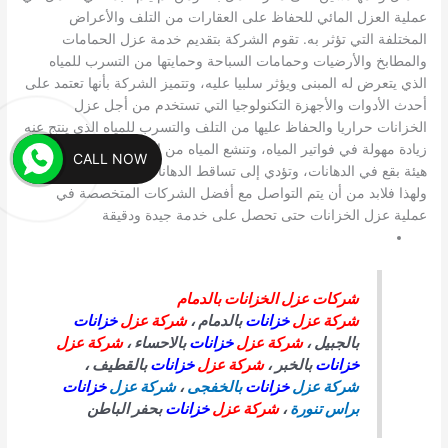
عملية العزل المائي للحفاظ على العقارات من التلف والأعراض
المختلفة التي تؤثر به. تقوم الشركة بتقديم خدمة عزل الحمامات
والمطابخ والأرضيات وحمامات السباحة وحمايتها من التسرب للمياه
الذي يتعرض له المبنى ويؤثر سلبيا عليه، وتتميز الشركة بأنها تعتمد على
أحدث الأدوات والأجهزة التكنولوجيا التي تستخدم من أجل عزل
الخزانات حراريا والحفاظ عليها من التلف والتسرب للمياه الذي ينتج عنه
زيادة مهولة في فواتير المياه، وتنشع المياه من الحوائط وتظهر على
CALL NOW
هيئة بقع في الدهانات، وتؤدي إلى تساقط الدهانات بعد فترة بسيطة،
ولهذا فلابد من أن يتم التواصل مع أفضل الشركات المتخصصة في
عملية عزل الخزانات حتى تحصل على خدمة جيدة ودقيقة
شركات عزل الخزانات بالدمام
شركة عزل
خزانات
بالدمام ،
شركة عزل
خزانات
بالجبيل ،
شركة عزل
خزانات
بالاحساء ،
شركة عزل
خزانات
بالخبر ،
شركة عزل
خزانات
بالقطيف ،
شركة عزل
خزانات
بالخفجى
،
شركة عزل
خزانات
براس تنورة
،
شركة عزل
خزانات
بحفر الباطن