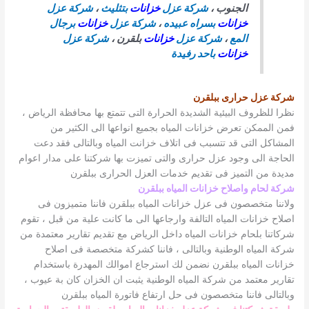
الجنوب ،
شركة عزل
خزانات
بتثليث
،
شركة عزل
خزانات
بسراه عبيده
،
شركة عزل
خزانات
برجال
المع
،
شركة عزل
خزانات
بلقرن ،
شركة عزل
خزانات
باحد رفيدة
شركة عزل حرارى ببلقرن
نظرا للظروف البيئية الشديدة الحرارة التى تتمتع بها محافظة الرياض ،
فمن الممكن تعرض خزانات المياه بجميع انواعها الى الكثير من
المشاكل التى قد تتسبب فى اتلاف خزانت المياه وبالتالى فقد دعت
الحاجة الى وجود عزل حرارى والتى تميزت بها شركتنا على مدار اعوام
مديدة من التميز فى تقديم خدمات العزل الحرارى ببلقرن
شركة لحام واصلاح خزانات المياه ببلقرن
ولاننا متخصصون فى عزل خزانات المياه ببلقرن فاننا متميزون فى
اصلاح خزانات المياه التالفة وارجاعها الى ما كانت علية من قبل ، تقوم
شركاتنا بلحام خزانات المياه داخل الرياض مع تقديم تقارير معتمدة من
شركة المياه الوطنية وبالتالى ، فاننا كشركة متخصصة فى اصلاح
خزانات المياه ببلقرن نضمن لك استرجاع اموالك المهدرة باستخدام
تقارير معتمد من شركة المياه الوطنية يثبت ان الخزان كان بة عيوب ،
وبالتالى فاننا متخصصون فى حل ارتفاع فاتورة المياه ببلقرن