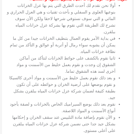
أولا نحن نقدم لك أحدث الطرق التي يتم بها عزل الخزانات
بنوعيها العلوى و السفلي و بأحدث تقنيات و هي العزل الحراري و
المائي و التي سوف نستوفي شرحها لاحقا ولكن الأن سوف
نشرح لك الطريقة التي نقوم بها بشركة عزل خزانات المياه
ببلقرن.
في بداية الأمر يقوم العمال بتنظيف الخزانات جيدا من كل ما
يمكن أن يشوبه سواء رمال أو أتربة أو عوالق و التأكد من تمام
نظافة خزانات المياه.
ثانيا نقوم بالكشف على حوائط الخزانات لنتأكد من أماكن
الشقوق إن وجدت و نقوم بعمل خليط من الأسمنت و مواد
أخرى لسد هذه الشقوق تماما.
و بعد ذلك نقوم بعمل خليط من الأسمنت و مواد أخرى كالسيكا
و نقوم بوضعها على أرضية الخزان و حوائطه على أن تكون
بطبقة كثيفة لضمان شركة عزل خزانات المياه ببلقرن بشكل
جيد.
نقوم بعد ذلك بوضع السيراميك الخاص بالخزانات و لصقة بأجود
أنواع الأسمنت و المواد اللاصقة.
و الأن نقوم بإضافة مادة التلبيس عند سقف الخزان و إحكامها
بشكل جيد جدا حتى نضمن شركة عزل خزانات المياه ببلقرن
على أعلى مستوى.