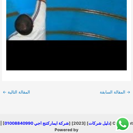
→
المقالة السابقة
المقالة التالية
←
Copyright [
دليل شركات
] [2023] [
شركة ايماركتنج اجي 01008840990
] |
Powered by