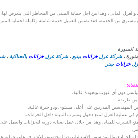
والعزل المائي، وهذا من اجل حماية المبنى من المخاطر التي يتعرض لها
 مستوى من الخدمة، فقد تضمن للعميل خدمة شاملة وكاملة لحماية المنزل
 المنورة
منورة ،
شركة عزل
خزانات
بينبع
،
شركة عزل
خزانات
بالحناكية
،
شر
زل
خزانات
ببدر
نفذة
:
ياسي دون أي عيوب وبجودة عالية.
ر من طريقة.
ن المهندسين المدربين على أعلى مستوى وذو خبرة عالية.
 في عملية العزل لمنع دخول وتسرب المياه داخل الخزانات.
منع التسرب للمياه، وهذا من خلال عمل صيانة دورية للخزانات والعمل على 
مر.
عزل الحراري والمهدنسون الإستشاريون المختصون للإشراف على عملية عز