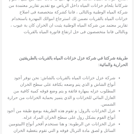
شركاتنا بلحام خزانات المياه داخل الرياض مع تقديم تقارير معتمدة من
شركة المياه الوطنية وبالتالى ، فاننا كشركة متخصصة فى اصلاح
خزانات المياه بالقريات نضمن لك استرجاع اموالك المهدرة باستخدام
تقارير معتمد من شركة المياه الوطنية يثبت ان الخزان كان بة عيوب ،
وبالتالى فاننا متخصصون فى حل ارتفاع فاتورة المياه بالقريات
طريقة شركتنا في شركة عزل خزانات المياه بالقريات بالطريقتين
الحرارية والمائية
:
شركة عزل خزانات المياه بالقريات بالشاش: نحن نوفر أجود
أنواع الشاش و الذي يتم وضعه بكثافة على سطح الخزان
المطلوب عزله بمهارة فائقة و يتم وضع فوقه كمية كافية من
العازل المائي للخزانات و الذي يتميز بحماية الخزانات من حرارة
الشمس.
عزل الخزانات بالرول: و تقوم هذه الطريقة بوضع طبقة من أجود
أنواع الفوم بشكل رول على سطح الخزان المراد عزله.
عزل الخزانات عن الرطوبة: و هنا نستخدم أفخر أنواع االبيتومين
السائل و لصق مادة التربال فوقه و التي تقوم بتغطية الخزان