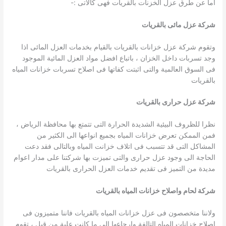
اما عن طرق عزل الخزنات بالقريات فهى كالاتى :-
شركة عزل مائى بالقريات
وتقوم شركة عزل خزانات بالقريات بالقيام بخدمات العزل المائى اذا
وجد تسربات داخل الخزان ، باتباع افضل مواد العزل المائية الموجود
فى السوق العالمية والتى اثبتت كفاتها فى اصلاح تسربات خزانات المياه
بالقريات
شركة عزل حرارى بالقريات
نظرا للظروف البيئية الشديدة الحرارة التى تتمتع بها محافظة الرياض ،
فمن الممكن تعرض خزانات المياه بجميع انواعها الى الكثير من
المشاكل التى قد تتسبب فى اتلاف خزانت المياه وبالتالى فقد دعت
الحاجة الى وجود عزل حرارى والتى تميزت بها شركتنا على مدار اعوام
مديدة من التميز فى تقديم خدمات العزل الحرارى بالقريات
شركة لحام واصلاح خزانات المياه بالقريات
ولاننا متخصصون فى عزل خزانات المياه بالقريات فاننا متميزون فى
اصلاح خزانات المياه التالفة وارجاعها الى ما كانت علية من قبل ، تقوم