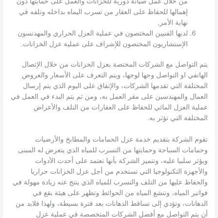
من خلال عمل صيانة دورية للخزانات والعمل على حمايتها دون
إهمالها للحفاظ على العقار من تسرب اليماه بداخله وتلفه في
نهاية الأمر.
لديها الفنيين المختصون في عملية العزل الحراري والمهدنسون
الإستشاريون المختصون للإشراف على عملية عزل الخزانات.
يتم التواصل مع الشركات المختصة بعزل الخزانات من خلال الإتصال
الهاتفي او التواصل وجها لوجها، ويتم التعرف على الأسعار والعروض
المختلفة التي تقدمها الشركات، والإتفاق على اليوم الذي يتم إرسال
العمال والمهندسين على مقر العمل به، ومن ثم يتم البدء في العمل في
عملية العزل المائي للحفاظ على العقارات من التلف والأعراض
المختلفة التي تؤثر به.
تقوم الشركة بتقديم خدمة عزل الحمامات والمطابخ والأرضيات
وحمامات السباحة وحمايتها من التسرب للمياه الذي يتعرض له المبنى
ويؤثر سلبيا عليه، وتتميز الشركة بأنها تعتمد على أحدث الأدوات
والأجهزة التكنولوجيا التي تستخدم من أجل عزل الخزانات حراريا
والحفاظ عليها من التلف والتسرب للمياه الذي ينتج عنه زيادة مهولة في
فواتير المياه، وتنشع المياه من الحوائط وتظهر على هيئة بقع في
الدهانات، وتؤدي إلى تساقط الدهانات بعد فترة بسيطة، ولهذا فلابد من
أن يتم التواصل مع أفضل الشركات المتخصصة في عملية عزل