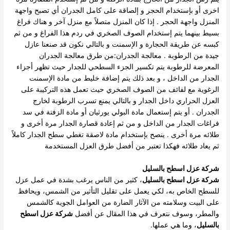
اخرى أو بإستخدام الحجر و إلصاقة على كامل الجدران أي تصبح واجهة
المنزل واجهة الحجر . إذا كان المنزل متصلاً مع منزل آخر و هناك فراغ
بسيط بينهما يتم إستخدام الصوف الصخري في ردم هذا الفراغ و من ثم
كبسه عن طريقة الحجارة و الإسمنت و بالتالي نكون قد صنعنا عازل
جيدة من الرطوبة . معالجة الجدران:من طرق معالجة الجدران
المعرضة للرطوبة يتم تكسير الجزء السطحي للجدار حيث تظهر أجزاء
الجدار من الداخل ، و بعد ذلك يتم إضافة خليط من مادة الإسمنت
الرغوية مع لفائف من الصوف الصخري حيث تعمل هذه التركيبة على
العزل الحراري داخل الجدار و بالتالي يمنع تسرب الرطوبة لخارج
الجدران . أو يتم إستعمال مادة البولي يورثيان أو مادة الزفتة في سد
فراغات الجدار من الداخل و من ثم إعادة قصارة الجدار مرة أخرى و
طلائه مرة أخرى . ينصح بإستخدام مادة لاصقة تغطي سطح الجدار كاملاً
ثم يعاد طلائه فهكذا تعتبر من أفضل طرق العزل المستخدمة
شركة عزل اسطح بالسليل
شركة عزل اسطح بالسليل
، كثير من الناس يرغب بشدة في عمل عزل
للسطح الخاص به، لكي يعمل على تقليل التأثير من الشمس، ويحافظ
على البيت وسلامته من الآثار الضارة من العوامل الجوية كالشمس
والمطر، وسوف نتعرف في هذا المقال عن أفضل
شركة عزل اسطح
بالسليل
، وما هي عملها.