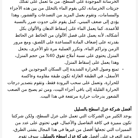
الخرسانة الموجودة على السطح، من ما تعمل على تفكك
جزيئات الخرسانة، لكي يقوم الماء بالتخلل من بين هذه الأجزاء
والمسامات، وتقوم بعمل المزيد من التصدعات والقشور، وهذا
يؤدي إلى ضعف المبني، كمل يقوم على حدوث ضرر بالنسبة
للأعمدة، كما يعمل الماء على إسقاط الدهان والألوان بكل
أشكاله، لأنه يعمل على فصل الألوان من الحائط عن الحائط
بقدرته على إضعاف المادة المساعدة على اللصق، ومع مرور
الزمن وتراكم الماء، وتكرر العملية مرة تلو الأخرى، يجعل
المنزل يحتوي على نسبة أملاح تفوق 40% من حجم المنزل،
وهذا يعمل على إسقاط المنزل.
تمنع وصول الحرارة الشديدة إلى السكان الموجودين في
الأسفل، في الطبقة العازلة تكون طبقة مقاومة وعاكسة
للحرارة، وتعمل على سحب البرودة فقط، وتقوم بتصدير درجات
الحرارة القليلة إلى باقي أجزاء البيت، ومن ثم يصبح من الصعب
الشعور بدرجات حرارة مرتفعة في هذا البيت.
أفضل شركة عزل اسطح بالسليل
يوجد الكثير من الشركات التي تعمل على عزل السطح، ولكن شركتنا
تكون مميزة في كافة التفاصيل والأعمال، فهي تحتوي على عدد من
المميزات التي تجعلها أفضل من غيرها في هذا المجال بشتى الطرق،
وعند التعرف على أفضل
شركة عزل اسطح بالسليل
، سوف تقوم