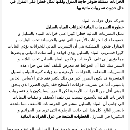
الخزانات ممتلئة فتوفر حاجة المنزل ولكنها تمثل خطرا على المنزل في
حال حدوث تسريبات مائية بها.
شركة عزل خزانات المياه
خطورة التسريبات المائية لخزانات المياه بالسليل
تمثل التسريبات المائية خطرا كبيرا على خزانات المياه بالسليل و
خصوصا تلك الخزانات الأرضية التي تبنى بالخرسانة تحت البنايات و
المنازل فتكون المشكلة هي أن التسريب المائي للخزانات يؤذي البنايات
كثيرا فتسريب المياه بالسليل يؤذي قواعد و أساسات المباني و يضرها
مما يؤدي إلى تلف الأرضيات و تكون المياه بالسليل تحت البلاط و
السيراميك كما أن الحوائط قد تتعرض للتلف أيضا من جراء هذه
التسريبات المتعلقة بالخزانات الأرضية و مع زيادة كمية المياه بالسليل
المتسربة قد يكون الضرر أكبر من ذلك بكثير فقد يتأثر الأساس الخاص
بالمبنى. أما عن تسريب خزانات الأسطح فقد يكون الضرر الذي يلحق
المبنى أقل من الخزانات الأرضية لكن الضرر أيضا يكون بالغ فتسريبات
الخزانات المائية للأسطح تتسبب في تلف الأسقف و تلفيات الدهانات
الى جانب أن المياه بالسليل تنتشر في الخرسانات للأسقف مما تلحقه
بالضرر البالغ. كل هذا الى جانب الرطوبة التي تزيد من الجراثيم و
البكتيريا في المنازل.
الخطوات المتبعة في عزل الخزانات المائية
تنفرد شركتنا بتقديم أجود خدمة لعزل الخزانات المائية و خصوصا