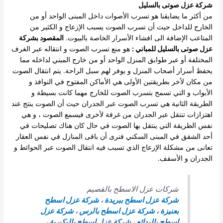
شركة عزل صوتى بالسليل
من أكثر ما يضايقنا هو تسرب الأصوات داخل المبنى الواحد أو من
الخارج للداخل حيث أن تسرب الصوت يسبب الإزعاج و الكثير من
المتاعب الإضافة الى افشاء الأسرار الخاصة بالبيوت.
المقصود بشركة
عزل صوتى بالسليل للمباني :
هو منع تسرب الصوت و انتقاله عبر الغرف
المختلفة أو عبر طوابق المنزل الواحد أو من خارج المبني لداخله مما
يحفظ أسرار أصحاب المنزل و يوفر لهم سبل الراحة.
يتم انتقال الصوت
من مكان لأخر بطريقتين الأولى هي الأماكن المفتوح في النوافذ و
الأبواب و التي تسمح بتسرب الصوت للخارج مهما كانت بسيطة و
الطريقة الثانية هي تسرب الصوت عبر الجدران حيث أن الصوت ينتج عند
اهتزازات تنتقل عبر الجدران من غرفة لأخرى فيسمع الصوت ، و هي
نفس الطريقة التي ينتقل بها الصوت في حال كان هناك تصليحات في
أحد الشقق في المبنى السكني فنرى أن باقى المنازل في نفس العقار
تعانى من مشكلة الإزعاج الذي تسبب فيه انتقال الصوت عبر الحوائط و
الجدران و الأسقف.
شركات عزل الاسطح بالقصيم
شركة عزل اسطح ببريدة
،
شركة عزل اسطح
بعنيزة
،
شركة عزل اسطح بالرس
،
شركة عزل
اسطح بالبدائع
،
شركة عزل اسطح بالبكيرية
،