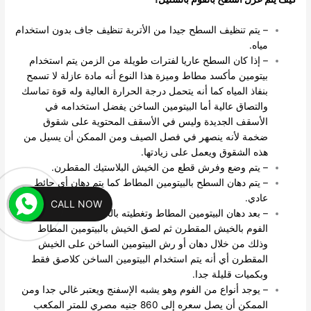
– يتم تنظيف السطح جيدا من الأتربة تنظيف جاف بدون استخدام
مياه.
– إذا كان السطح عاريا لفترات طويلة من الزمن يتم استخدام
بيتومين مأكسد مطاط وميزة هذا النوع أنه مادة عازلة لا تسمح
بنفاذ المياه كما أنه يتحمل درجة الحرارة العالية وله قوة تماسك
والتصاق عالية أما البيتومين الساخن يفضل استخدامه في
الأسقف الجديدة وليس في الأسقف المحتوية على شقوق
ضخمة لأنه ينصهر في فصل الصيف ومن الممكن أن يسيل من
هذه الشقوق ويعمل على زيادتها.
– يتم وضع وفرش قطع من الخيش البلاستيك المقطرن.
– يتم دهان السطح بالبيتومين المطاط كما يتم دهان أي حائط
عادي.
CALL NOW
– بعد دهان البيتومين المطاط وتغطيته بالخيش يتم لصق ألواح
الفوم بالخيش المقطرن ثم لصق الخيش بالبيتومين المطاط
وذلك من خلال دهان أو رش البيتومين الساخن على الخيش
المقطرن أي أنه يتم استخدام البيتومين الساخن كلاصق فقط
وبكميات قليلة جدا.
– يوجد أنواع من الفوم وهو يشبه الإسفنج ويعتبر غالي جدا ومن
الممكن أن يصل سعره إلى 860 جنيه مصري للمتر المكعب