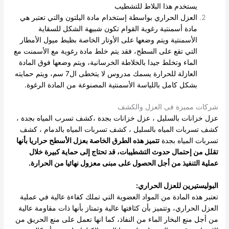
يستخدم هذا البلاط للتشطيب
العزل الحراري بواسطة إستخدام مادة اليلتون والتي تعتبر هي
مادة أسمنتية رغوية القوام تكون شبيهة الشكل للسقاية
الأسمنتية ويتم وضعها على الأوتار الخاصة بظبط ميول الأمطار
التي تقع على السطح، فقد يتم خلط مادة رغوية مع الأسمنت مع
الماء وتخلط جيدا بالخلاطة الخرسانية، ويتم وضعها فوق المادة
العازلة للحرارة يسمك مدروس لا يتخطى ال7 سم، ويتم حمايته
بشكل كامل باللياسة الأسمنتية المصنوعة من المادة الرغوة.
شركات مميزة فى العزل والكشف
عزل خزانات بالسليل
،
عزل خزانات بجدة
،
كشف تسرب المياه بجدة
،
كشف تسربات المياه بالسليل
،
كشف تسربات المياه بالدمام
،
كشف
تسربات المياه بجدة
تتميز هذه الطرق الخاصة بعزل الأسطح حراريا بأنها
تقلل من إحتمال حدوث التشطيبات، قد تحتاج إلى حماية كبيرة خلال
عملية التنفيذ من أجل الحصول على مبنى معزول نهائيا من الحرارة.
البوليستيرين للعزل الحراري:
تعتبر هذه المادة من المواد العضوية التي تملك كفاءة عالية في عملية
العزل الحراري، وتتميز بأن كثافتها عالية وتمتاز بأنها ذات مقاومة عالية
من أجل منع البخار الماء من النفاذ، كما انها تعمل على منع الحريق من