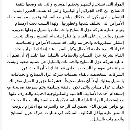
المواد التى تستخدم لتطهير وتعقيم المسابح والتى يتم وضعها لتنقية
المسابح من كافة الجراثيم أو البكتيريا والتى قد تسبب الضرر الشديد
للإنسان والذى يكون له إحتكاك مباشر مع المسابح وغيره , مما يسبب له
الأمراض التى تختلف شدتها وخطورتها .
ولهذا السبب يجب الإهتمام
بقيام بعملية شركة عزل المسابح والحمامات بالسليل وجعلها ضرورة
قسوة , والحرص على القيام بها قبل إستخدام المسبح , وذلك لتجنب
إنتشار الميكروبات والجراثيم والتى قد تسبب الأمراض والحساسية
لأفراد الأسرة خاصة الأطفال وكبار السن .
عند إتخاذك القرار بإتخاذ
القيام بشركة عزل المسابح والحمامات بالسليل فما عليك إلا أن تعلم أن
عملية شركة عزل المسابح والحمامات بالسليل هى عملية صعبة وليست
سهلة حتى يقوم بها الشخص العادى فما عليك إلا أن البحث عن
الشركات المتخصصة بالقيام بعمليات شركة عزل المسابح والحمامات
بالسليل وعليك أيضاً أن تختار صحيحاً , فشركتنا عزيزى العميل توفر لك
عمليات عزل مسابح والتى تكون دقيقة وسليمة وتتم بطريقة صحيحة مع
إستخدام أحدث الأساليب العالمية والتنكنولوجية الحديثة والتعارف عليها
مع إستخدام المواد العازلة المناسبة بكميات مناسبة والنسب الصحيحة
مع توافر الفريق الذى يضمن لك الراحة والسرعة مع الالتزام بالوقت
المتفق عليه وبأقل التكاليف الممكنة فى عمليات شركة عزل المسابح
والحمامات بالسليل .