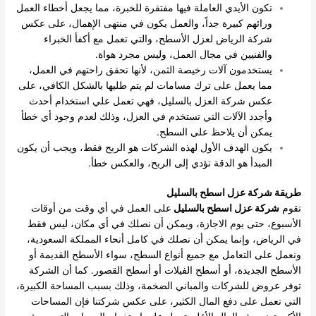
تكون الأيدي العاملة فيها مفتقرة للخبرة، مما يجعل أخطاء العمل
ورائهم كبيرة جداً، والعمل يكون في منتهى الإهمال، على عكس
شركة الرياض لعزل الأسطح، والتي تعمل مع أكفأ الخبراء
والفنيين في مجال العمل، وليس مجرد هواة.
يستخدمون آلات رخيصة الثمن، لأنها تحقق راحتهم في العمل،
مما يعمل على ترك مسامات لم يتم طليها بالشكل الكافي، على
عكس شركة العزل بالسليل، فهي تعمل علي استخدام أحدث
وأجدد الآلات التي تستخدم في العزل، وذلك لعدم وجود أي خطأ
يمكن أن يلاحظ على السطح.
يكون الهدف الأول لهذه الشركات هو الربح فقط، ويجب أن يكون
المبدأ هو الدقة تؤدي إلى الربح، والعكس خطأ.
طريقة شركة عزل اسطح بالسليل
تقوم
شركة عزل اسطح بالسليل
على العمل في أي وقت من أوقات
الأسبوع، حتى يوم الاجازة، ويمكن أن نصلك في أي مكان، ليس فقط
في الرياض، وإنما يمكن أن نصلك في كامل أنحاء المملكة السعودية،
ونعمل على التعامل مع جميع أنواع السطح، سواء الأسطح القديمة أو
الأسطح الجديدة، أو أسطح الفيلات أو أسطح القصور.
كما أن الشركة
توفر عروض للشركات والمباني الضخمة، وذلك بسبب المساحة الكبيرة،
التي تعمل على دفع المال الكثير، على عكس شركتنا فإن المساحات