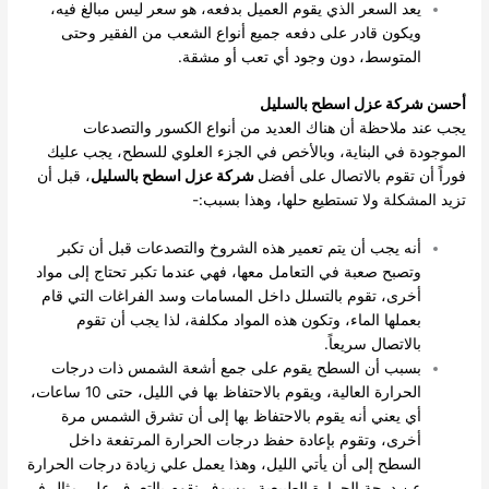
يعد السعر الذي يقوم العميل بدفعه، هو سعر ليس مبالغ فيه،
ويكون قادر على دفعه جميع أنواع الشعب من الفقير وحتى
المتوسط، دون وجود أي تعب أو مشقة.
أحسن شركة عزل اسطح بالسليل
يجب عند ملاحظة أن هناك العديد من أنواع الكسور والتصدعات
الموجودة في البناية، وبالأخص في الجزء العلوي للسطح، يجب عليك
فوراً أن تقوم بالاتصال على أفضل
شركة عزل اسطح بالسليل
، قبل أن
تزيد المشكلة ولا تستطيع حلها، وهذا بسبب:-
أنه يجب أن يتم تعمير هذه الشروخ والتصدعات قبل أن تكبر
وتصبح صعبة في التعامل معها، فهي عندما تكبر تحتاج إلى مواد
أخرى، تقوم بالتسلل داخل المسامات وسد الفراغات التي قام
بعملها الماء، وتكون هذه المواد مكلفة، لذا يجب أن تقوم
بالاتصال سريعاً.
بسبب أن السطح يقوم على جمع أشعة الشمس ذات درجات
الحرارة العالية، ويقوم بالاحتفاظ بها في الليل، حتى 10 ساعات،
أي يعني أنه يقوم بالاحتفاظ بها إلى أن تشرق الشمس مرة
أخرى، وتقوم بإعادة حفظ درجات الحرارة المرتفعة داخل
السطح إلى أن يأتي الليل، وهذا يعمل علي زيادة درجات الحرارة
عن درجة الحرارة الطبيعية، وسوف نقوم بالتعرف على مثال في