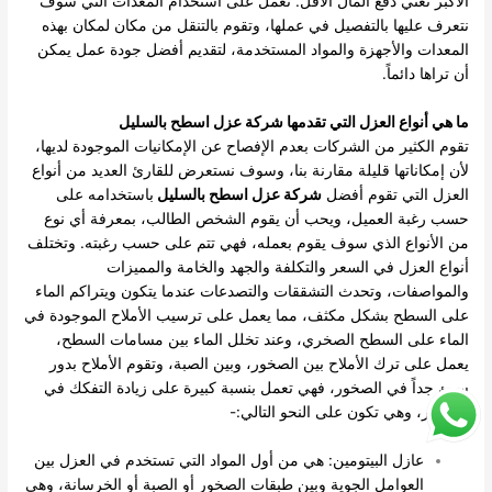
الأكبر تعني دفع المال الأقل.
تعمل على استخدام المعدات التي سوف
نتعرف عليها بالتفصيل في عملها، وتقوم بالتنقل من مكان لمكان بهذه
المعدات والأجهزة والمواد المستخدمة، لتقديم أفضل جودة عمل يمكن
أن تراها دائماً.
ما هي أنواع العزل التي تقدمها شركة عزل اسطح بالسليل
تقوم الكثير من الشركات بعدم الإفصاح عن الإمكانيات الموجودة لديها،
لأن إمكاناتها قليلة مقارنة بنا، وسوف نستعرض للقارئ العديد من أنواع
العزل التي تقوم أفضل
شركة عزل اسطح بالسليل
باستخدامه على
حسب رغبة العميل، ويحب أن يقوم الشخص الطالب، بمعرفة أي نوع
من الأنواع الذي سوف يقوم بعمله، فهي تتم على حسب رغبته.
وتختلف
أنواع العزل في السعر والتكلفة والجهد والخامة والمميزات
والمواصفات، وتحدث التشققات والتصدعات عندما يتكون ويتراكم الماء
على السطح بشكل مكثف، مما يعمل على ترسيب الأملاح الموجودة في
الماء على السطح الصخري، وعند تخلل الماء بين مسامات السطح،
يعمل على ترك الأملاح بين الصخور، وبين الصبة، وتقوم الأملاح بدور
سيئ جداً في الصخور، فهي تعمل بنسبة كبيرة على زيادة التفكك في
الصخور، وهي تكون على النحو التالي:-
عازل البيتومين: هي من أول المواد التي تستخدم في العزل بين
العوامل الجوية وبين طبقات الصخور أو الصبة أو الخرسانة، وهي