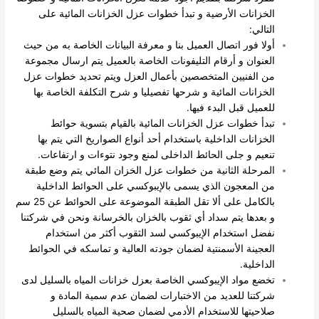
الخزانات الأرضية و تبدأ خطوات عزل الخزانات المائية على
التالي:
أولا فور اتصال العميل بنا و معرفة البيانات الخاصة به من حيث
العنوان و أرقام التليفونات الخاصة بالعميل يتم ارسال مجموعة
من الفنيين المتخصصين بأعمال العزل ويتم تحديد خطوات عزل
الخزانات المائية و شرحها تفصيليا و شرح التكلفة الخاصة بها
للعميل قبل البدء فيها.
تبدأ خطوات عزل الخزانات المائية بالقيام بتسوية حوائط
الخزانات الداخلية باستخدام أحد أنواع الصواريخ التي يتم بها
تنعيم و جلى الحائط الداخلى لمنع وجود نتوءات و ارتفاعات.
المرحلة الثانية من خطوات عزل الخزان المائي يتم وضع طبقة
من المعجون الذي يسمى بالإيبوكسي على الحوائط الداخلية
بالكامل على ألا تقل الطبقة الموضوعة على الحوائط عن 25 سم
و بعدها يتم سداد أي ثقوب بالخزان بالخرسانة ونحن في شركتنا
نفضل استخدام الإيبوكسي لسد الثقوب أكثر من استخدام
العجينة الأسمنتية لضمان جودته العالية و تماسكه في الحوائط
الداخلية.
تخضع مواد الإيبوكسي الخاصة بعزل خزانات المياه بالسليل لدى
شركتنا للعديد من الاختبارات لضمان عدم سمية المادة و
صلاحيتها للاستخدام الأدمي لضمان صحية المياه بالسليل