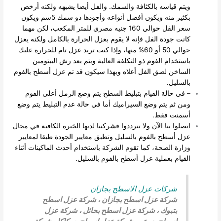
ويتم قياسه بالكثافة والسمك. والفل أيضا يشبهه ولكنه أرخص
بكثير منه ويكون أفضل أنواعه وأجودها ذو سمك 5سم ويكون
سعر الفل حوالي 160 جنيه مصري للمتر المكعب، لكن مهما
كانت جودة الفل فإنه لا يقوم بعزل الحرارة بالكامل ولكنه يعزل
حوالي 50 أو 60% منها، وإذا كنت تريد عزل تام للحرارة عليك
باستخدام الفوم ذو التكلفة العالية ويتم بعد رش البيتومين
الساخن لصق الفل أعلاه وبهذا سيكون قد تم عزل أسطح بالفوم
بالسليل.
– في حالة القيام بتبليط السطح يتم وضع الرمل أعلى الفوم
ومن ثم يتم وضع السيراميك أما في حالة عدم التبليط يتم وضع
أسمنت فقط.
اتصلوا بنا الآن ولا تترددوا فشركتنا لديها الخبرة الكافية في مجال
عزل أسطح بالفوم بالسليل وتطبق معايير الجودة طبقا لمعايير
وزارة الصحة، كما تقوم الشركة باستخدام أحدث الماكينات أثناء
القيام بعملية عزل أسطح بالفوم بالسليل.
شركات عزل الاسطح بجازان
شركة عزل اسطح بجازان
،
شركة عزل اسطح
بتبوك
،
شركة عزل اسطح بحائل
،
شركة عزل