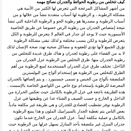
كيف تتخلص من رطوبة الحوائط والجدران نصائح مهمه
من أشهر المشاكل المزعجة التي تتعرض لها الكثير من الأبنية هي
مشكلة الرطوبة ، و الرطوبة لها أسباب متعددة تنشأ من خلالها و من
أسباب الرطوبة و مصدرها هو رطوبة الجو و الرطوبة الداخلية التي تنشأ
نتيجة إمتصاص الجدران من رطوبة الرض خصوصا عن طريق الخاصية
الأسموزية حيث لا يوجد أي جدار في العالم لا يتعرض للرطوبة و الكل
يتعرض للرطوبة و لكن بنسب مختلفة و لذلك تبقى مشكلة الرطوبة
تؤرق الجميع لأنها تؤدي للعفونة و مشاكل صحية تهدد صحة الإنسان لذلك
لا بد من القضاء على رطوبة لجدران و هناك طرق عديدة للتخلص من
رطوبة الجدران منها: طرق التخلص من الرطوبة عزل الجدران من
الدّاخل: تختلف طرق عزل الجدران المستخدمة لمنع الرطوبة من أهم
الطرق للتخلص من الرطوبة هو إستخدام ألواح من البولسترين
الملتصقة بألواح من الجبس و تسمى جبسنبورد ، و يتم إلصاقها بالجدران
المعرضة للرطوبة بإستخدام نوع خاص من اللواصق الخاصة بالإسمنت .
هذه الطريقة ناجعة في عزل الرطوبة بالكامل حيث تعكس الحرارة من
الداخل و الخارج و حسب الصيف و الشتاء عدا عن وظيفتها في عزل
الرطوبة توفر تشطيب إقتصادي للجدران و هي طريقة غير مكلفة مادياً.
بعض الناس يتم تغطية الجدار بالسيراميك الملون و هذا يمنع الرطوبة
بالكامل و عملية مكلفة أيضاً . عزل الجدران من الخارج:عندما تكون
جدران المنزل غير ملتصقة بأحد المنازل يسهل عزلها من الرطوبة حيث
يتم رش الجدار من الخارج بمادة الزفتة و من ثم إستخدم القصارة مرة