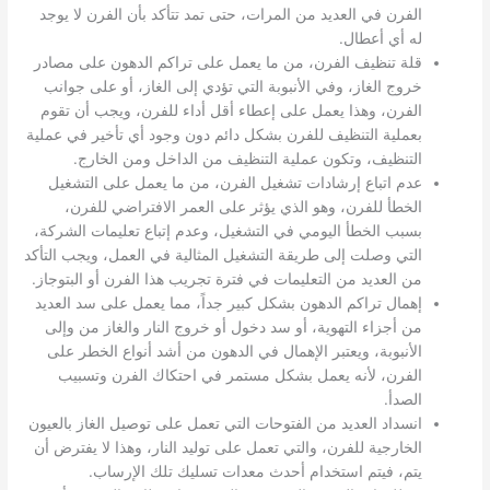
الفرن في العديد من المرات، حتى تمد تتأكد بأن الفرن لا يوجد
له أي أعطال.
قلة تنظيف الفرن، من ما يعمل على تراكم الدهون على مصادر
خروج الغاز، وفي الأنبوبة التي تؤدي إلى الغاز، أو على جوانب
الفرن، وهذا يعمل على إعطاء أقل أداء للفرن، ويجب أن تقوم
بعملية التنظيف للفرن بشكل دائم دون وجود أي تأخير في عملية
التنظيف، وتكون عملية التنظيف من الداخل ومن الخارج.
عدم اتباع إرشادات تشغيل الفرن، من ما يعمل على التشغيل
الخطأ للفرن، وهو الذي يؤثر على العمر الافتراضي للفرن،
بسبب الخطأ اليومي في التشغيل، وعدم إتباع تعليمات الشركة،
التي وصلت إلى طريقة التشغيل المثالية في العمل، ويجب التأكد
من العديد من التعليمات في فترة تجريب هذا الفرن أو البتوجاز.
إهمال تراكم الدهون بشكل كبير جداً، مما يعمل على سد العديد
من أجزاء التهوية، أو سد دخول أو خروج النار والغاز من وإلى
الأنبوبة، ويعتبر الإهمال في الدهون من أشد أنواع الخطر على
الفرن، لأنه يعمل بشكل مستمر في احتكاك الفرن وتسبيب
الصدأ.
انسداد العديد من الفتوحات التي تعمل على توصيل الغاز بالعيون
الخارجية للفرن، والتي تعمل على توليد النار، وهذا لا يفترض أن
يتم، فيتم استخدام أحدث معدات تسليك تلك الإرساب.