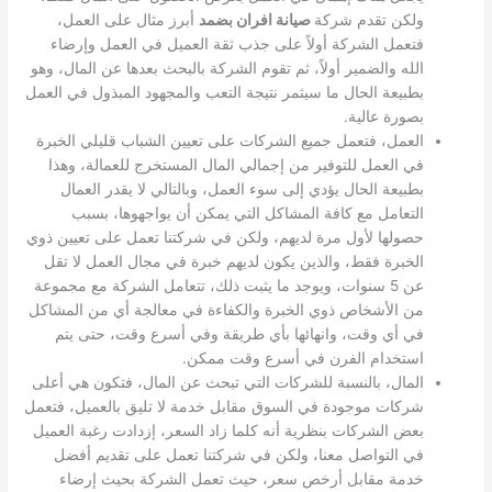
ولكن تقدم شركة
صيانة افران بضمد
أبرز مثال على العمل،
فتعمل الشركة أولاً على جذب ثقة العميل في العمل وإرضاء
الله والضمير أولاً، ثم تقوم الشركة بالبحث بعدها عن المال، وهو
بطبيعة الحال ما سيثمر نتيجة التعب والمجهود المبذول في العمل
بصورة عالية.
العمل، فتعمل جميع الشركات على تعيين الشباب قليلي الخبرة
في العمل للتوفير من إجمالي المال المستخرج للعمالة، وهذا
بطبيعة الحال يؤدي إلى سوء العمل، وبالتالي لا يقدر العمال
التعامل مع كافة المشاكل التي يمكن أن يواجهوها، بسبب
حصولها لأول مرة لديهم، ولكن في شركتنا تعمل على تعيين ذوي
الخبرة فقط، والذين يكون لديهم خبرة في مجال العمل لا تقل
عن 5 سنوات، ويوجد ما يثبت ذلك، تتعامل الشركة مع مجموعة
من الأشخاص ذوي الخبرة والكفاءة في معالجة أي من المشاكل
في أي وقت، وانهائها بأي طريقة وفي أسرع وقت، حتى يتم
استخدام الفرن في أسرع وقت ممكن.
المال، بالنسبة للشركات التي تبحث عن المال، فتكون هي أعلى
شركات موجودة في السوق مقابل خدمة لا تليق بالعميل، فتعمل
بعض الشركات بنظرية أنه كلما زاد السعر، إزدادت رغبة العميل
في التواصل معنا، ولكن في شركتنا تعمل على تقديم أفضل
خدمة مقابل أرخص سعر، حيث تعمل الشركة بحيث إرضاء