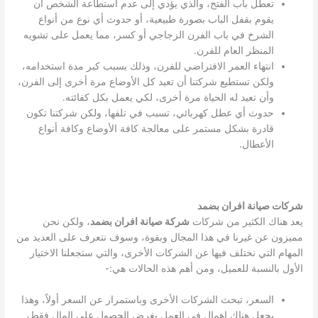
تعطل باب الفتح، والذي يؤدي إلى عدم استطاعة الشخص أن
يقوم بقفل الباب بصورة طبيعية، أو حدوث أي نوع من أنواع
الشرخ في باب الفرن الزجاجي أو كسر، مما يعمل على تشويه
المنظر العام للفرن.
انتهاء العمر الافتراضي للفرن، وذلك بسبب كبر مدة استخدامه،
ولكن تستطيع شركتنا أن تعيد كل الأوضاع مرة أخرى إلى الفرن،
وأن تعيد له الحياة مرة أخرى، لكي يعمل بكل كفائته.
حدوث أي عطل كهربائي، تسبب في تلفها، ولكن شركتنا تكون
قادرة بشكل مستمر على معالجة كافة الأوضاع وكافة أنواع
الأعطال.
شركات صيانة افران بضمد
يعد هناك الكثير من شركات
شركة صيانة افران بضمد
، ولكن نحن
مميزون عن غيرنا في هذا المجال وبقوة، وسوف نتعرف على العديد من
المهام التي نختلف فيها عن الشركات الأخرى، والتي ستجعلنا الاختيار
الأول بالنسبة للعميل، ومن أهم هذه الحالات هي:-
السعر، تبحث الشركات الأخرى وباستمرار عن السعر أولاً، وهذا
يجعل هناك إهمال في العمل بغرض الحصول على المال فقط،