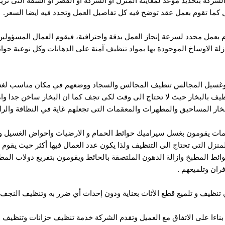
لشركة بتحديد موعد لمعاينة المنزل او الشركة او القصر او الشقة التى تريد
 كما تقوم بعمل عقد توضح فيه كل تفاصيل العمل وتحدد فيه ايضا السعر.
 بعمل محدد لسرعة إنجاز العمل بدقة واحترافية، فيقوم العمال المسؤول
وازلة الاوساخ الموجودة بها بمواد تنظيف آمنة على الدهانات وكل نوعية 
غسيل المجالس تنظيف المجالس والسجاد ووضعهم في مكان مناسب لغسيل 
نظيف بالبخار حيث لا تحتاج الى وقت لكى تجف كما ان البخار ساخن جدا 
خار المساحيق والمطهرات والمعقمات التى تجعلهم غاية في النظافة والرائ
ات يقومون بغسل سيراميك حوائط الحمام و الارضيات واحواض الغسيل وتعق
لمنزل التى تحتاج الى التنظيف ولذا يكون عدد العمال فيها أكثر حيث يقوم 
ئط المطبخ وازالة الدهون الملتصقة بالحائط ويقومون بتفريغ دولاب المط
ران وتلميعهم .
نظيف و تلميع قطع الأثاث بعناية ودون إحداث أي ضرر به وتنظيف النجف وتل
 بناءا على الاتفاق مع العميل وتقدم الشركة خدمة تنظيف خزانات وتنظيف 