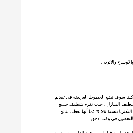
اوساخ والاتربة .
كننا سوف نضع الخطوط العريضة فى تقديم
تنظيف المنازل ، حيث نقوم بتنظيف جميع
اجزاء المنزل من الالف الى الياء ، كما نعمل باستخدام البخار والتى اثبتت كفاتها فى التنظيف والتعقيم ، حيث تقوم بقتل البكتريا بنسبة 99 % كما أنها تعطى نتائج
بالتفصيل فى وقت لاحق .
حدثنا من قبل لما يواجهه العالم باسرة من