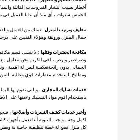
أخطار بسبب أنتشار الفيروسات القاتلة والمي
الخمس سنوات ، أى منذ أن بدانا العميل فى مجا
تنظيف وترتيب المنزل
: نملك من العمال والف
جمال المنزل ورونقة وهؤلاء الفنيين على درجة 
مكافحة الحشرات وقتلها
: لا ننسي قسم مكافح
وصراصير وبرص ، اخى الكريم نحن نتعامل مع كل 
الجمالى بدون رائحةتعكسة ليس لة اهمية ، و
ومطابخ باستخدام معطرات قوي وغالية الثمن 
خدمات تسليك المجارى
، والتى تقوم بها الي
باستخدام اقوم مواد التسليك وءمنها على الاطل
وأخير خدمات كشف التسربات وأصلاحها
، فنحن
اكمل وجة ، ويجب التنوية أننا نعمل بأجهزة كشف
كل منزل نضع لة خطة تنظيفية خاصة بة وبظرو