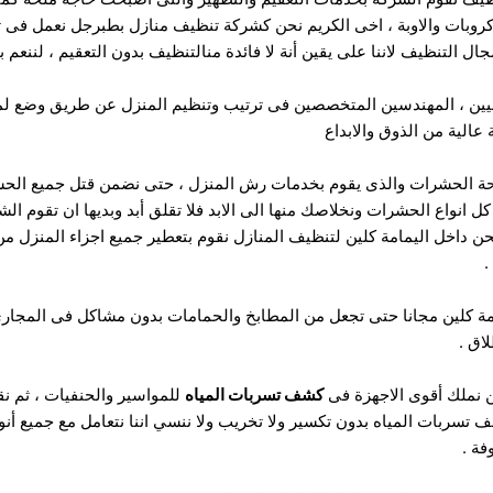
اكروبات والاوبة ، اخى الكريم نحن كشركة تنظيف منازل بطبرجل نعمل فى ت
ل التنظيف لاننا على يقين أنة لا فائدة منالتنظيف بدون التعقيم ، لننعم
نيين ، المهندسين المتخصصين فى ترتيب وتنظيم المنزل عن طريق وضع 
عالية من الذوق والابداع
ة الحشرات والذى يقوم بخدمات رش المنزل ، حتى نضمن قتل جميع الحش
انواع الحشرات ونخلاصك منها الى الابد فلا تقلق أبد وبديها ان تقوم الش
نحن داخل اليمامة كلين لتنظيف المنازل نقوم بتعطير جميع اجزاء المن
.
مامة كلين مجانا حتى تجعل من المطابخ والحمامات بدون مشاكل فى المجار
اق .
 نملك أقوى الاجهزة فى
كشف تسربات المياه
للمواسير والحنفيات ، ثم ن
 تسربات المياه بدون تكسير ولا تخريب ولا ننسي اننا نتعامل مع جميع أنواع
فة .