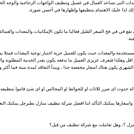
عدات التى تساعد العمال في غسيل وتنظيف الواجهات الزجاجية والوجه الحج
لك لذا عليك الاهتمام بتنظيفها وإظهارها في أحسن صورة.
تقع في في فخ السعر القليل فغالبا ما تكون الإمكانيات والمعدات والعمال
نة.
المستخدمة والمعدات حيث يكون للعميل حرية اختيار نوعية المعدات فمثلا
 اقل وهكذا فتعرف عزيزى العميل ما تدفعه يكون بقدر الخدمة المطلوبة وا
 الشهري يكون هناك اسعار مخفضة جدا ، ويبدأ التعاقد لمدة سنة فما أكثر و
الة حدوث اى ضرر للاثاث او للحوائط او المجالس او اى شئ قاموا بتنظيفه.
 واسعارها يمكنك التأكد اننا افضل شركة تنظيف منازل بطبرجل يمكنك التع
نزل ؟، وهل تعاملت مع شركة تنظيف من قبل؟