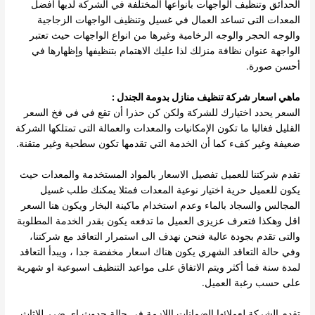
الحدائق وتنظيف الواجهات بأنواعها المختلفة في الشركة لديها أفضل
المعدات التى تساعد العمال في غسيل وتنظيف الواجهات الزجاجية
والوجه الحجر والوجه الرخامية وغيرها من انواع الواجهات حيث تعتبر
الواجهة عنوان نظافة منزلك لذا عليك الاهتمام بتنظيفها وإظهارها في
أحسن صورة.
ماهي اسعار شركة تنظيف منازل بدومة الجندل :
السعر يحدد اختيارك للشركة ولكن كن حذرا أن تقع في في فخ السعر
القليل فغالبا ما تكون الإمكانيات والمعدات والعمالة التى تمتلكها الشركة
ضعيفة وغير كفء كما أن الخدمة التي تقدمها تكون سطحية وغير متقنة.
تقدم شركتنا للعميل تفصيل الاسعار بالمواد المستخدمة والمعدات حيث
يكون للعميل حرية اختيار نوعية المعدات فمثلا يمكنك طلب غسيل
المجالس والسجاد بالماء وعدم استخدام ماكينة البخار ويكون هنا السعر
اقل وهكذا فتعرف عزيزى العميل ما تدفعه يكون بقدر الخدمة المطلوبة
والتى تقدم بجودة عالية فنحن نهدف الى استمرار التعاقد مع شركتنا،
وفي حالة التعاقد الشهري يكون هناك اسعار مخفضة جدا ، ويبدأ التعاقد
لمدة سنة فما أكثر ويتم الاتفاق على مواعيد التنظيف اسبوعية او شهرية
على حسب رغبة العميل.
تقدم الشركة لعملائها الضمانات اللازمة في حالة حدوث اى ضرر للاثاث