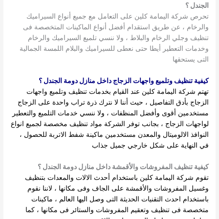
الجندل ؟
تحرص شركة اليمامة كلين على التعامل مع جميع أنواع السيراميك
والرخام ، عن طريق استقدام أفضل أنواع الماكينات المتخصصة فى
تنظيف وجلي الرخام والبلاط ، ولا ننسي تلميع السيراميك والرخام
وخدمات التعطير أيطا حتى نعطى للسيراميك والبلام اللمسة الجمالية
التى يستحقها
كيفية تنظيف وتلميع واجهات الزجاج داخل منازل دومة الجندل ؟
تهتم شركة اليمامة كلين عند القيام بخدمات تنظيف وتلميع واجهات
الزجاج بأدق التفاصيل ، حيث أننا لا نترك ذرة تراب واحدة على الزجاج
مستخدمين أقوى وأفضل المنظفات ، ولا ننسي خدمات التلميع والتعطير
لواجهات الزجاج ، بجانب توفر الشركة مواد تنظيف مخصصة لجميع انواع
النوافذ الالوميتال والمعدن مستخدمين ماكينة شفط الاتربة للحصول ،
في النهاية على شكل خارجي جميل جذاب
كيفية تنظيف المفروشات والأقمشة داخل منازل دومة الجندل ؟
تقوم شركة اليمامة كلين باستخدام أحدث الالات والمعدات بتنظيف
وغسيل المفروشات والأقمشة على الجاف وفى مكانها ، لاننا نقوم
باستخدام احدث التقنيات الحديثة التى وصل اليها العالم ، ماكينات
متخصصة فى تنظيف وتعقيم المفروشات والستائر فى مكانها ، كما