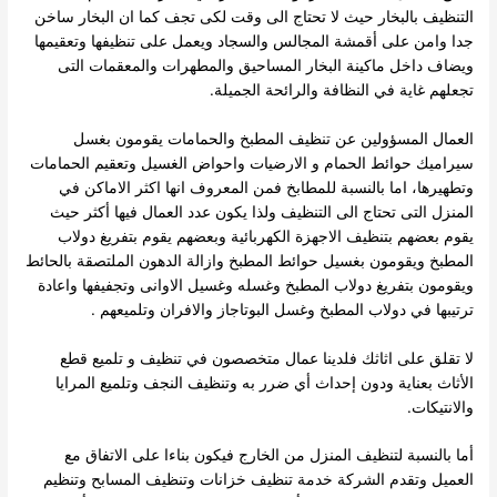
التنظيف بالبخار حيث لا تحتاج الى وقت لكى تجف كما ان البخار ساخن
جدا وامن على أقمشة المجالس والسجاد ويعمل على تنظيفها وتعقيمها
ويضاف داخل ماكينة البخار المساحيق والمطهرات والمعقمات التى
تجعلهم غاية في النظافة والرائحة الجميلة.
العمال المسؤولين عن تنظيف المطبخ والحمامات يقومون بغسل
سيراميك حوائط الحمام و الارضيات واحواض الغسيل وتعقيم الحمامات
وتطهيرها، اما بالنسبة للمطابخ فمن المعروف انها اكثر الاماكن في
المنزل التى تحتاج الى التنظيف ولذا يكون عدد العمال فيها أكثر حيث
يقوم بعضهم بتنظيف الاجهزة الكهربائية وبعضهم يقوم بتفريغ دولاب
المطبخ ويقومون بغسيل حوائط المطبخ وازالة الدهون الملتصقة بالحائط
ويقومون بتفريغ دولاب المطبخ وغسله وغسيل الاوانى وتجفيفها واعادة
ترتيبها في دولاب المطبخ وغسل البوتاجاز والافران وتلميعهم .
لا تقلق على اثاثك فلدينا عمال متخصصون في تنظيف و تلميع قطع
الأثاث بعناية ودون إحداث أي ضرر به وتنظيف النجف وتلميع المرايا
والانتيكات.
أما بالنسبة لتنظيف المنزل من الخارج فيكون بناءا على الاتفاق مع
العميل وتقدم الشركة خدمة تنظيف خزانات وتنظيف المسابح وتنظيم