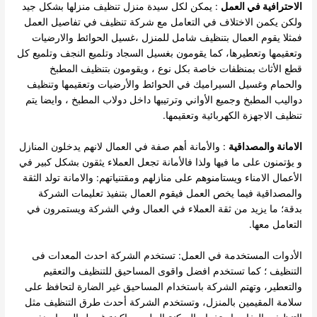
الاحترافية في العمل
: يمكن لكل سيدة منزل تنظيف منزلها بشكل جيد
ولكن يكمن الاختلاف في التعامل مع شركة تنظيف في تفاصيل العمل
فمثلا يقوم العمال بتنظيف شامل للمنزل ،غسيل الحوائط والارضيات
وتعقيمها وتعطيرها، كما يقومون بغسيل السجاد وتلميع النجف وتلميع كل
قطع الأثاث بمنظفات خاصة بكل نوع ، ويقومون بتنظيف المطبخ
والحمام وغسيل السيراميك في الحوائط والأرضيات وتعقيمها وتنظيف
دواليب المطبخ وجميع الأواني وترتيبها داخل دولاب المطبخ ، وايضا يتم
تنظيف الاجهزة الكهربائية وتعقيمها.
الامانة والمصداقية
: والأمانة أهم صفة في العمال لانهم يدخلون المنازل
و يؤتمنون على ما فيها ولذا فالأمانة تجعل العملاء يثقون بشكل كبير في
الأعمال الامناء ويستامنوهم على منازلهم ومقتنياتهم: والامانة تولد الثقة
والمصداقية فيما يخص العمل فيقوم العمال بتنفيذ تعليمات الشركة
بدقة؛ ما يزيد من ثقة العملاء في العمال وفي الشركة ويستمرون في
التعامل معها.
الأدوات المستخدمة في العمل: تستخدم الشركة احدث المعدات فى
التنظيف ؛ كما تستخدم افضل واقوى المساحيق للتنظيف والتعقيم
والتعطير، وتهتم الشركة باستخدام المساحيق غير الضارة لتحافظ على
سلامة المقيمين بالمنزل، وتستخدم الشركة أحدث طرق التنظيف مثل