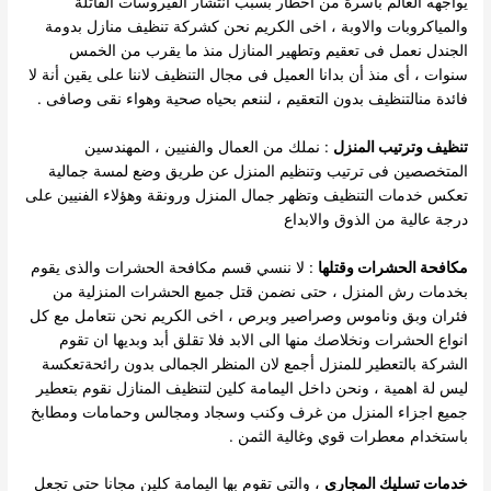
يواجهه العالم باسرة من أخطار بسبب أنتشار الفيروسات القاتلة
والمياكروبات والاوبة ، اخى الكريم نحن كشركة تنظيف منازل بدومة
الجندل نعمل فى تعقيم وتطهير المنازل منذ ما يقرب من الخمس
سنوات ، أى منذ أن بدانا العميل فى مجال التنظيف لاننا على يقين أنة لا
فائدة منالتنظيف بدون التعقيم ، لننعم بحياه صحية وهواء نقى وصافى .
تنظيف وترتيب المنزل
: نملك من العمال والفنيين ، المهندسين
المتخصصين فى ترتيب وتنظيم المنزل عن طريق وضع لمسة جمالية
تعكس خدمات التنظيف وتظهر جمال المنزل ورونقة وهؤلاء الفنيين على
درجة عالية من الذوق والابداع
مكافحة الحشرات وقتلها
: لا ننسي قسم مكافحة الحشرات والذى يقوم
بخدمات رش المنزل ، حتى نضمن قتل جميع الحشرات المنزلية من
فئران وبق وناموس وصراصير وبرص ، اخى الكريم نحن نتعامل مع كل
انواع الحشرات ونخلاصك منها الى الابد فلا تقلق أبد وبديها ان تقوم
الشركة بالتعطير للمنزل أجمع لان المنظر الجمالى بدون رائحةتعكسة
ليس لة اهمية ، ونحن داخل اليمامة كلين لتنظيف المنازل نقوم بتعطير
جميع اجزاء المنزل من غرف وكنب وسجاد ومجالس وحمامات ومطابخ
باستخدام معطرات قوي وغالية الثمن .
خدمات تسليك المجارى
، والتى تقوم بها اليمامة كلين مجانا حتى تجعل