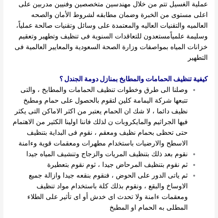
عملية الغسيل تتم من خلال مهندسين متخصصين وفنيين مدربين على
اعلى مستوى من الخبرة وضمان مطابقه لشروط الأمان والصحه
العالميه والتقنيات العاليه والمعتمدة على وسائل وتقنيات صالحة عملياً،
وسليمة علمياًمستعدون للتعاقدات السنوية فى تنظيف وتطهير وتعقيم
خزانات المياه بمواصفات وزارة الصحة السعودية والمعايير العالمية فى
التطهير
كيفية تنظيف الحمامات والمطابخ بمنازل دومة الجندل ؟
وصلنا الى طرق وخطوات تنظيف الحمامات والمطابخ ، والتى
تتبعها شركة اليمامة كلين لتقوم بالحصول على حمام ومطبخ
نظيف دائما ، لا شك ان الحمام يعتبر من اكثر الاماكن التى يكثر
فيها الجراثيم والمايكروبات ن لذلك فاننا اولينا الكثير من الاهتمام
حتى تحظى بحمام نظيف ومعقم ، نقوم فى البداية بتنظيف
الاسطح والارضيات باستخدام مطهرات ومعقمات قوية وءامنة
نقوم بعد ذلك بتنظيف المريات والزجاج وتنشيف المياه جيدا
ثم نقوم بتنظيف المرحاض جيدا ، ثوم نقوم بتعطيرة
ثم ياتى الدور على الحوض ، فنقوم بنقعه جيدا وازالة جميع
الاوساخ والبقع ، ونقوم بذلك كلة باستخدام مواد تنظيف
ومعقمات ءامنة ولا تحدث اى خدش أو اى تأثير على الطلاء
المطلى به الحمام او المطبخ