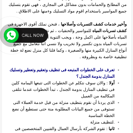
من المطابخ والحمامات بدون مشاكل فى المجارى ، فهى تقوم بتسليك
جميع المواسير باستخدام اقوم مواد التسليك وءمنها على الاطلاق .
وأخير خدمات كشف التسربات وأصلاحها
، فنحن نملك أقوى الاجهزة فى
كشف تسربات المياه
للمواسير والحنفيات ، ثم نقوم بعد فحص تسربات
CALL NOW
المياه بأصلاحها على اكمل وجة ، ويجب التنوية أننا نعمل بأجهزة كشف
تسربات المياه بدون تكسير ولا تخريب ولا ننسي اننا نتعامل مع جميع
أنواع المنازل الكبيرة منها والصغيرة ، وكما قلنا كل منزل نضع لة خطة
تنظيفية خاصة بة وبظروفة .
تعرف على الخطوات المتبعه فى تنظيف وتعقيم وتعطير وتسليك
المنازل بدومة الجندل ؟
أولا
: والان سوف نتكلم عن الخطوات التى تتبعها اليمامة كلين
فى تنظيف المنازل بدومة الجندل ، تبدأ الخطوات عندما نتلقى
المكالمة من العميل
الذى يردنا أن نقوم بتنظيف منزلة من قبل خدمة العملاء التى
تستوفى من جميع البيانات المطلوبة منة حتى نستطيع أن نضع
الخطة المناسبة
.لتنظيف منزلة
ثانيا
: تقوم الشركة بأرسال العمال والفنيين المتخصصين فى