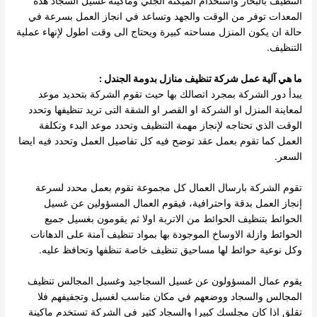
التنظيف بالبخار واستخدام الميكنة الجلي وماكينة غسيل السجاد هذه
المعدات توفر من الوقت والجهد وتساعد في انجاز العمل بسرعة في
حالة ان يكون المنزل مساحته كبيرة ويحتاج الى وقت اطول لإنهاء عملية
التنظيف.
ما هي آلية عمل شركة تنظيف منازل بدومة الجندل :
يبدأ دور الشركة بمجرد اتصالك بها حيث تقوم الشركة بتحديد موعد
لمعاينة المنزل او الشركة او القصر او الشقة التى تريد تنظيفها وتحدد
الوقت الذي تحتاجه لإنجاز مهمة التنظيف وتحدد موعد البدء وتكلفة
العمل كما تقوم بعمل عقد توضح فيه كل تفاصيل العمل وتحدد فيه ايضا
السعر.
تقوم الشركة بارسال العمال كل مجموعة تقوم بعمل محدد لسرعة
إنجاز العمل بدقة واحترافية، فيقوم العمال المسؤولين عن غسيل
الحوائط بتنظيف الحوائط من الاتربة اولا ثم يقومون بغسيل جميع
الحوائط وازلة الاوساخ الموجودة بها بمواد تنظيف آمنة على الدهانات
وكل نوعية حوائط لها مساحيق تنظيف خاصة تنظفها وتحافظ عليه.
يقوم عمال المسؤولون عن غسيل السجاجيد وغسيل المجالس تنظيف
المجالس والسجاد ووضعهم في مكان مناسب لغسيل وتجفيفهم فلا
تقلق اذا كان مجلسك كبيرا والسجاد كثير في الشركة تستخدم ماكينة