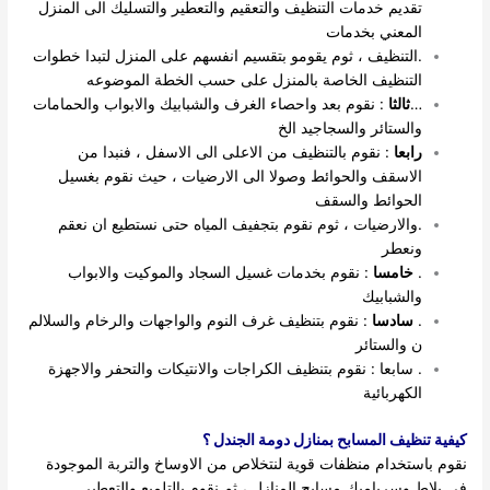
تقديم خدمات التنظيف والتعقيم والتعطير والتسليك الى المنزل
المعني بخدمات
.التنظيف ، ثوم يقومو بتقسيم انفسهم على المنزل لتبدا خطوات
التنظيف الخاصة بالمنزل على حسب الخطة الموضوعه
…
ثالثا
: نقوم بعد واحصاء الغرف والشبابيك والابواب والحمامات
والستائر والسجاجيد الخ
رابعا
: نقوم بالتنظيف من الاعلى الى الاسفل ، فنبدا من
الاسقف والحوائط وصولا الى الارضيات ، حيث نقوم بغسيل
الحوائط والسقف
.والارضيات ، ثوم نقوم بتجفيف المياه حتى نستطيع ان نعقم
ونعطر
.
خامسا
: نقوم بخدمات غسيل السجاد والموكيت والابواب
والشبابيك
.
سادسا
: نقوم بتنظيف غرف النوم والواجهات والرخام والسلالم
ن والستائر
. سابعا : نقوم بتنظيف الكراجات والانتيكات والتحفر والاجهزة
الكهربائية
كيفية تنظيف المسابح بمنازل دومة الجندل ؟
نقوم باستخدام منظفات قوية لنتخلاص من الاوساخ والتربة الموجودة
فى بلاط وسرياميك مسابح المنازل ، ثم نقوم بالتلميع والتعطير