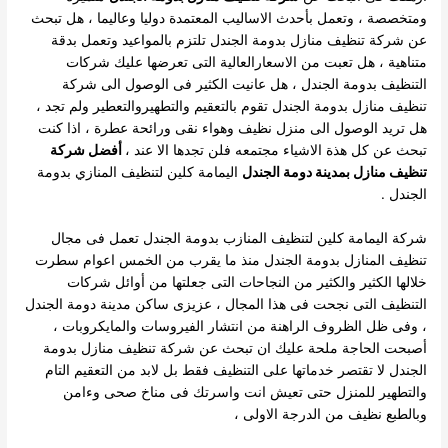
ومتخصصة ، وتعمل بأحدث الاساليب المعتمدة دوليا وعاليما ، هل تبحث
عن شركة تنظيف منازل بدومة الجندل تلتزم بالمواعيد وتعمل بدقة
متناهية ، هل تعبت من الاسعارالعالية التى تعرضها عليك شركات
التنظيف بدومة الجندل ، هل عانيت الكثير فى الوصول الى شركة
تنظيف منازل بدومة الجندل تقوم بالتعقيم والتطهيروالتعطير ولم تجد ،
هل تريد الوصول الى منزل نظيف وهواء نقى ورائحة عطرة ، اذا كنت
تبحث عن كل هذة الاشياء مجتمعه فلن تجدها الا عند ،
أفضل شركة
تنظيف منازل بمدينة دومة الجندل
اليمامة كلين لتنظيف المنازي بدومة
الجندل .
شركة اليمامة كلين لتنظيف المنازب بدومة الجندل تعمل فى مجال
تنظيف المنازل بدومة الجندل منذ ما يقرب من الخمس اعوام سطرت
خلالها الكثير والكثير من النجاحات التى جعلتها من أوائل شركات
التنظيف التى نجحت فى هذا المجال ، عزيزى ساكن مدينة دومة الجندل
، وفى ظل الظروف الراهنة من انتشار الفيروسات والمايكروبات ،
أصبحت الحاجة ملحة عليك ان تبحث عن شركة تنظيف منازل بدومة
الجندل لا تقتصر خدماتها على التنظيف فقط بل لابد من التعقيم التام
والتطهير للمنزل حتى تعيش انت واسرتك فى مناخ صحى وءامن
وبالطبع نظيف من الدرجة الاولى ،