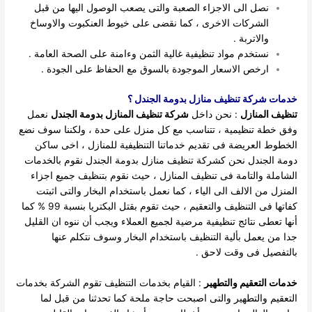
نصل الى الاجزاء الصعبة والتى يصعب الوصول اليها من قبل
الشركات الاخرى ، كما نقضى على خيوط العنكبوت والاوساخ
والاتربة .
نستخدم مواد تنظيفية غالية الثمن وءامنة على الصحة العامة .
ارخص الاسعار الموجودة بالسوق مع الحفاظ على الجودة .
خدمات شركة تنظيف منازل بدومة الجندل ؟
تنظيف المنازل
: نحن داخل
شركة تنظيف المنازل بدومة الجندل
نعمل
وفق خطة تنظيمية ، تتناسب مع كل منزل على حدة ، ولكننا سوف نضع
الخطوط العريضة فى تقديم خدماتنا التنظيفية للمنازل ، اخى ساكن
دومة الجندل نحن كشركة تنظيف منازل بدومة الجندل نقوم بالخدمات
الشاملة والتامة فى تنظيف المنازل ، حيث نقوم بتنظيف جميع اجزاء
المنزل من الالف الى الياء ، كما نعمل باستخدام البخار والتى اثبتت
كفاتها فى التنظيف والتعقيم ، حيث تقوم بقتل البكتريا بنسبة 99 % كما
أنها تعطى نتائج تنظيفية مرضية لجميع العملاء ويجب أن ننوه ان القليل
جدا من يعمل بألية التنظيف باستخدام البخار وسوف نتكلم عنها
بالتفصيل فى وقت لاحق .
خدمات التعقيم والتطهير
: القيام بخدمات التنظيف تقوم الشركة بخدمات
التعقيم والتطهير والتى اصبحت حاجة ملحة كما تحدثنا من قبل لما