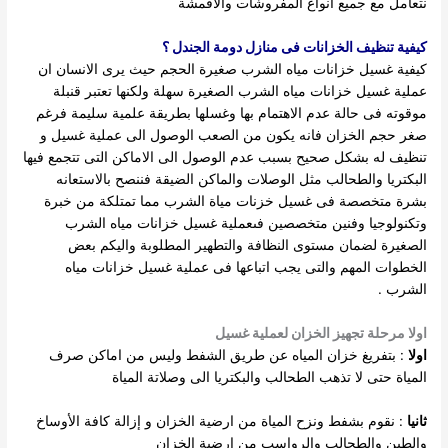
نتعامل مع جميع انواع المفروشات والاقمشة
كيفية تنظيف الخزانات فى منازل دومة الجندل ؟
كيفية غسيل خزانات مياه الشرب صغيرة الحجم حيث يرى الانسان ان
عملية غسيل خزانات مياه الشرب الصغيرة سهلة ولكنها تعتبر قنبلة
موقوته فى حالة عدم الاهتمام بها وغسلها بطريقة علمية سليمة فرغم
صغر حجم الخزان فانه يكون من الصعب الوصول الى عملية غسيل و
تنظيف له بشكل صحيح بسبب عدم الوصول الى الاماكن التى تتجمع فيها
البكتريا والطحالب مثل الوصلات والماكن الضيقة فننصح بالاستعانه
بشرة متخصصة فى غسيل خزنات مياة الشرب مما تمتلكة من خبرة
وتكنولوجيا وفنين متخصصين فىعملية غسيل خزانات مياه الشرب
الصغيرة لضمان مستوى النظافة والتطهير المطلوبة واليكم بعض
الخطوات المهم والتى يجب اتباعها فى عملية غسيل خزانات مياه
الشرب .
اولا مرحلة تجهيز الخزان لعملية غسيل
اولا
: بتفريغ خزان المياه عن طريق الشفط وليس من اماكن صرف
المياة حتى لا تذهب الطحالب والبكتريا الى وصلاتة المياة
ثانيا
: نقوم بشفط ونزح المياة من ارضية الخزان و إزالة كافة الأوساخ
والطين والطحالب والرواسب من ارضية الخزان