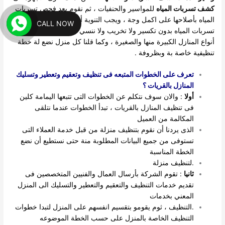
كشف تسربات المياه
للمواسير والحنفيات ، ثم نقوم بعد فحص تسربات
المياه بأصلاحها على اكمل وجة ، ويجب التنوية أننا نعمل بأجهزة كشف
CALL NOW
تسربات المياه بدون تكسير ولا تخريب ولا ننسي اننا نتعامل مع جميع
أنواع المنازل الكبيرة منها والصغيرة ، وكما قلنا كل منزل نضع لة خطة
تنظيفية خاصة بة وبظروفة .
تعرف على الخطوات المتبعه فى تنظيف وتعقيم وتعطير وتسليك
المنازل بالقريات ؟
أولا
: والان سوف نتكلم عن الخطوات التى تتبعها اليمامة كلين
فى تنظيف المنازل بالقريات ، تبدأ الخطوات عندما نتلقى
المكالمة من العميل
الذى يردنا أن نقوم بتنظيف منزلة من قبل خدمة العملاء التى
تستوفى من جميع البيانات المطلوبة منة حتى نستطيع أن نضع
الخطة المناسبة
.لتنظيف منزلة
ثانيا
: تقوم الشركة بأرسال العمال والفنيين المتخصصين فى
تقديم خدمات التنظيف والتعقيم والتعطير والتسليك الى المنزل
المعني بخدمات
.التنظيف ، ثوم يقومو بتقسيم انفسهم على المنزل لتبدا خطوات
التنظيف الخاصة بالمنزل على حسب الخطة الموضوعه