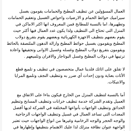
العمال المسؤولين عن تنظيف المطبخ والحمامات يقومون بغسل
سيراميك حوائط الحمام و الارضيات واحواض الغسيل وتعقيم الحمامات
وتطهيرها، اما بالنسبة للمطابخ فمن المعروف انها اكثر الاماكن في
المنزل التى تحتاج الى التنظيف ولذا يكون عدد العمال فيها أكثر حيث
يقوم بعضهم بتنظيف الاجهزة الكهربائية وبعضهم يقوم بتفريغ دولاب
المطبخ ويقومون بغسيل حوائط المطبخ وازالة الدهون الملتصقة بالحائط
ويقومون بتفريغ دولاب المطبخ وغسله وغسيل الاوانى وتجفيفها واعادة
ترتيبها في دولاب المطبخ وغسل البوتاجاز والافران وتلميعهم .
لا تقلق على اثاثك فلدينا عمال متخصصون في تنظيف و تلميع قطع
الأثاث بعناية ودون إحداث أي ضرر به وتنظيف النجف وتلميع المرايا
والانتيكات.
أما بالنسبة لتنظيف المنزل من الخارج فيكون بناءا على الاتفاق مع
العميل وتقدم الشركة خدمة تنظيف خزانات وتنظيف المسابح وتنظيم
الحدائق وتنظيف الواجهات بأنواعها المختلفة في الشركة لديها أفضل
المعدات التى تساعد العمال في غسيل وتنظيف الواجهات الزجاجية
والوجه الحجر والوجه الرخامية وغيرها من انواع الواجهات حيث تعتبر
الواجهة عنوان نظافة منزلك لذا عليك الاهتمام بتنظيفها وإظهارها في