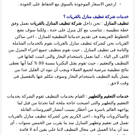
ارخص الاسعار الموجودة بالسوق مع الحفاظ على الجودة .
خدمات شركة تنظيف منازل بالقريات ؟
تنظيف المنازل
: نحن داخل
شركة تنظيف المنازل بالقريات
نعمل وفق
خطة تنظيمية ، تتناسب مع كل منزل على حدة ، ولكننا سوف نضع
الخطوط العريضة فى تقديم خدماتنا التنظيفية للمنازل ، اخى ساكن
القريات نحن كشركة تنظيف منازل بالقريات نقوم بالخدمات الشاملة
والتامة فى تنظيف المنازل ، حيث نقوم بتنظيف جميع اجزاء المنزل من
الالف الى الياء ، كما نعمل باستخدام البخار والتى اثبتت كفاتها فى
التنظيف والتعقيم ، حيث تقوم بقتل البكتريا بنسبة 99 % كما أنها تعطى
نتائج تنظيفية مرضية لجميع العملاء ويجب أن ننوه ان القليل جدا من
يعمل بألية التنظيف باستخدام البخار وسوف نتكلم عنها بالتفصيل فى
وقت لاحق .
خدمات التعقيم والتطهير
: القيام بخدمات التنظيف تقوم الشركة بخدمات
التعقيم والتطهير والتى اصبحت حاجة ملحة كما تحدثنا من قبل لما
يواجهه العالم باسرة من أخطار بسبب أنتشار الفيروسات القاتلة
والمياكروبات والاوبة ، اخى الكريم نحن كشركة تنظيف منازل بالقريات
نعمل فى تعقيم وتطهير المنازل منذ ما يقرب من الخمس سنوات ، أى
منذ أن بدانا العميل فى مجال التنظيف لاننا على يقين أنة لا فائدة