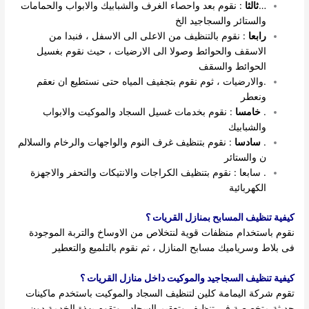
…
ثالثا
: نقوم بعد واحصاء الغرف والشبابيك والابواب والحمامات
والستائر والسجاجيد الخ
رابعا
: نقوم بالتنظيف من الاعلى الى الاسفل ، فنبدا من
الاسقف والحوائط وصولا الى الارضيات ، حيث نقوم بغسيل
الحوائط والسقف
.والارضيات ، ثوم نقوم بتجفيف المياه حتى نستطيع ان نعقم
ونعطر
.
خامسا
: نقوم بخدمات غسيل السجاد والموكيت والابواب
والشبابيك
.
سادسا
: نقوم بتنظيف غرف النوم والواجهات والرخام والسلالم
ن والستائر
. سابعا : نقوم بتنظيف الكراجات والانتيكات والتحفر والاجهزة
الكهربائية
كيفية تنظيف المسابح بمنازل القريات ؟
نقوم باستخدام منظفات قوية لنتخلاص من الاوساخ والتربة الموجودة
فى بلاط وسرياميك مسابح المنازل ، ثم نقوم بالتلميع والتعطير
كيفية تنظيف السجاجيد والموكيت داخل منازل القريات ؟
تقوم شركة اليمامة كلين لتنظيف السجاد والموكيت باستخدم ماكينات
حديثة متخصصة فى تنظيف وتعقيم السجاد ، وتقوم بهذة الخدمة دون