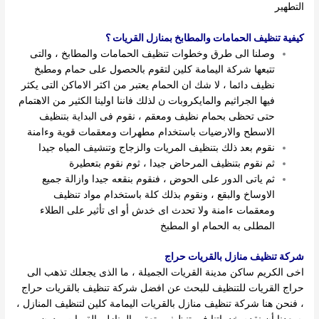
التطهير
كيفية تنظيف الحمامات والمطابخ بمنازل القريات ؟
وصلنا الى طرق وخطوات تنظيف الحمامات والمطابخ ، والتى
تتبعها شركة اليمامة كلين لتقوم بالحصول على حمام ومطبخ
نظيف دائما ، لا شك ان الحمام يعتبر من اكثر الاماكن التى يكثر
فيها الجراثيم والمايكروبات ن لذلك فاننا اولينا الكثير من الاهتمام
حتى تحظى بحمام نظيف ومعقم ، نقوم فى البداية بتنظيف
الاسطح والارضيات باستخدام مطهرات ومعقمات قوية وءامنة
نقوم بعد ذلك بتنظيف المريات والزجاج وتنشيف المياه جيدا
ثم نقوم بتنظيف المرحاض جيدا ، ثوم نقوم بتعطيرة
ثم ياتى الدور على الحوض ، فنقوم بنقعه جيدا وازالة جميع
الاوساخ والبقع ، ونقوم بذلك كلة باستخدام مواد تنظيف
ومعقمات ءامنة ولا تحدث اى خدش أو اى تأثير على الطلاء
المطلى به الحمام او المطبخ
شركة تنظيف منازل بالقريات حراج
اخى الكريم ساكن مدينة القريات الجميلة ، ما الذى يجعلك تذهب الى
حراج القريات للتنظيف للبحث عن افضل شركة تنظيف بالقريات حراج
، فنحن هنا شركة تنظيف منازل بالقريات اليمامة كلين لتنظيف المنازل ،
يسعدنا أن نقدم خدماتنا فى تنظيف وتعقيم المنازل بالقريات ، دون