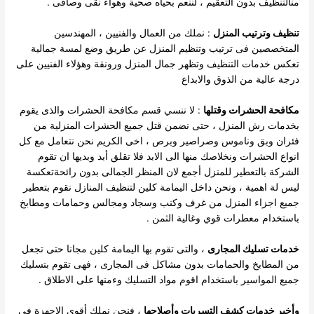
منالتنظيف بدون التعقيم ، لننعم بحياه صحية وهواء نقى وصافى .
تنظيف وترتيب المنزل
: نملك من العمال والفنيين ، المهندسين
المتخصصين فى ترتيب وتنظيم المنزل عن طريق وضع لمسة جمالية
تعكس خدمات التنظيف وتظهر جمال المنزل ورونقة وهؤلاء الفنيين على
درجة عالية من الذوق والابداع
مكافحة الحشرات وقتلها
: لا ننسي قسم مكافحة الحشرات والذى يقوم
بخدمات رش المنزل ، حتى نضمن قتل جميع الحشرات المنزلية من
فئران وبق وناموس وصراصير وبرص ، اخى الكريم نحن نتعامل مع كل
انواع الحشرات ونخلاصك منها الى الابد فلا تقلق أبد وبديها ان تقوم
الشركة بالتعطير للمنزل أجمع لان المنظر الجمالى بدون رائحةتعكسة
ليس لة اهمية ، ونحن داخل اليمامة كلين لتنظيف المنازل نقوم بتعطير
جميع اجزاء المنزل من غرف وكنب وسجاد ومجالس وحمامات ومطابخ
باستخدام معطرات قوي وغالية الثمن .
خدمات تسليك المجارى
، والتى تقوم بها اليمامة كلين مجانا حتى تجعل
من المطابخ والحمامات بدون مشاكل فى المجارى ، فهى تقوم بتسليك
جميع المواسير باستخدام اقوم مواد التسليك وءمنها على الاطلاق .
وأخير خدمات كشف التسربات وأصلاحها
، فنحن نملك أقوى الاجهزة فى