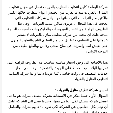
شركة اليمامة كلين لتنظيف المنازب بالقريات تعمل فى مجال تنظيف
المنازل بالقريات منذ ما يقرب من الخمس اعوام سطرت خلالها الكثير
والكثير من النجاحات التى جعلتها من أوائل شركات التنظيف التى
نجحت فى هذا المجال ، عزيزى ساكن مدينة القريات ، وفى ظل
الظروف الراهنة من انتشار الفيروسات والمايكروبات ، أصبحت الحاجة
ملحة عليك ان تبحث عن شركة تنظيف منازل بالقريات لا تقتصر
خدماتها على التنظيف فقط بل لابد من التعقيم التام والتطهير للمنزل
حتى تعيش انت واسرتك فى مناخ صحى وءامن وبالطبع نظيف من
الدرجة الاولى ،
هذا بالاضافة الى وجود اسعار مناسبة تتناسب مه الظروف الراهنة التى
تمر بها البلاد ، مع الحفاظ على الجودة والافضلية ، ولا ننسي أنجاز
خدمات التنظيف فى وقت قياسى كما عودتنا دائما وابدا شركة اليمامة
لتنظيف المنازل بالقريات .
احسن شركة تنظيف منازل بالقريات :
السؤال الأول حينما تفكر في الاستعانة بشركة تنظيف منزلك هو ما هى
افضل شركة تنظيف لكى اتعامل معها، وعندما تصل الى الشركة عليك
أن تهتم بكل التفاصيل عن الشركة لكى تقوم بادخالهم منزلك والتعامل
معهم فلماذا تختار شركتنا بالتحديد؟