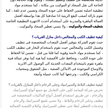
الحاجة الى نقل السجاد او الموكيت من مكانة ، كما نستخدم مواد
تنظيفية اصلية تضمن الحفاظ على جودة السجاد وتضمن عدم تلفة ، كما
نقوم بازالة أصعب البقع الزيتية اذا صادفتنا كل هذا بواسطة أفضل
العمالة الماهرة والمدربة على أستخدام أحدث الاجهزة التنظيفية الخاصة
بتنظيف السجاد والموكيت
، ولا ننسي تعطير السجاد والموكيت .
كيفية تنظيف الكنب والمجالس داخل منازل القريات ؟
حيث تقوم الشركة بتوفير أفضل المعدات المتخصصة فى تنظيف
وغسيل الكنب والمجالس حيث نقوم باستخدام البخار فى تنظيف الكنب
، كما نستخدم مواد ءامنة وقوية كما قلنا من قبل ، تضمن لنا الحفاظ
على جودة الكنب ، وتحافظ على الأقمشة كما هية كما نوفر عمالة فنية
ماهرة تقوم باستخدام المعدات الحديثة الى الوصول الى الاتربة
والاوساخ الموجودة فى الاماكن الصعبة ، مثل الشقوق ومنحنيات
الكراسي والكنب ، وترجعها كما كانت جميلة وأنيقة
كيفية تنظيف البلاط والسيراميك وجلى الرخام داخل المنازل بالقريات ؟
تحرص شركة اليمامة كلين على التعامل مع جميع أنواع السيراميك
والرخام ، عن طريق استقدام أفضل أنواع الماكينات المتخصصة فى
تنظيف وجلي الرخام والبلاط ، ولا ننسي تلميع السيراميك والرخام
وخدمات التعطير أيطا حتى نعطى للسيراميك والبلام اللمسة الجمالية