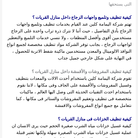
التى يستحقها
كيفية تنظيف وتلميع واجهات الزجاج داخل منازل القريات ؟
تهتم شركة اليمامة كلين عند القيام بخدمات تنظيف وتلميع واجهات
الزجاج بأدق التفاصيل ، حيث أننا لا نترك ذرة تراب واحدة على الزجاج
مستخدمين أقوى وأفضل المنظفات ، ولا ننسي خدمات التلميع والتعطير
لواجهات الزجاج ، بجانب توفر الشركة مواد تنظيف مخصصة لجميع انواع
النوافذ الالوميتال والمعدن مستخدمين ماكينة شفط الاتربة للحصول ،
في النهاية على شكل خارجي جميل جذاب
كيفية تنظيف المفروشات والأقمشة داخل منازل القريات ؟
تقوم شركة اليمامة كلين باستخدام أحدث الالات والمعدات بتنظيف
وغسيل المفروشات والأقمشة على الجاف وفى مكانها ، لاننا نقوم
باستخدام احدث التقنيات الحديثة التى وصل اليها العالم ، ماكينات
متخصصة فى تنظيف وتعقيم المفروشات والستائر فى مكانها ، كما
نتعامل مع جميع انواع المفروشات والاقمشة
كيفية تنظيف الخزانات فى منازل القريات ؟
كيفية غسيل خزانات مياه الشرب صغيرة الحجم حيث يرى الانسان ان
عملية غسيل خزانات مياه الشرب الصغيرة سهلة ولكنها تعتبر قنبلة