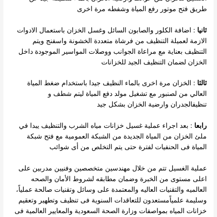
طريق فتح موتور رفع المياة وشفطه مرة اخرى
ثانيا
: اضافة الكلور والصابون السائل وغسل الخزان باستعمال الادوات
الازمة لعميلة التنظيف من فرشاة متعددة الخشونة واسفنج ويتم
التنظيف بعناية مع مراعاة الجوانب ووصلات المواسير الموجودة داخل
الخزان لضمان التنظيف الجيد للخزانات
ثالثا
: الخزان مرة اخرى بالماء النظيف جيدا باستخدام ضغط المياة
العالي من لصنبور مع تشغيل مولد دفع المياة ليتم شطف و
تنظيفالجدران وارضية الخزان بشكل جيد
رابعا
: بعد اجراء عملية غسيل خزانات مياه الشرب والتنظيف يبدا في
ملئ الخزان من المياة الجديدة من الشبكة العمومية مع فتح شبكة
المياة فى الحنفيات لفترة حتى يتم التخلص من أى شوائب
عملية الغسيل تتم من خلال مهندسين متخصصين وفنيين مدربين على
اعلى مستوى من الخبرة وضمان مطابقه لشروط الأمان والصحه
العالميه والتقنيات العاليه والمعتمدة على وسائل وتقنيات صالحة عملياً،
وسليمة علمياًمستعدون للتعاقدات السنوية فى تنظيف وتطهير وتعقيم
خزانات المياه بمواصفات وزارة الصحة السعودية والمعايير العالمية فى