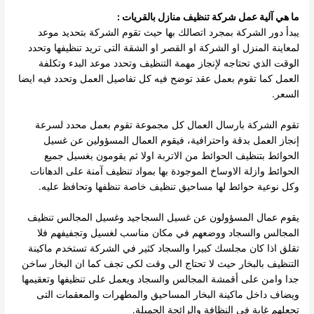
ما هي آلية عمل شركة تنظيف منازل بالقريات :
يبدأ دور الشركة بمجرد اتصالك بها حيث تقوم الشركة بتحديد موعد
لمعاينة المنزل او الشركة او القصر او الشقة التى تريد تنظيفها وتحدد
الوقت الذي تحتاجه لإنجاز مهمة التنظيف وتحدد موعد البدء وتكلفة
العمل كما تقوم بعمل عقد توضح فيه كل تفاصيل العمل وتحدد فيه ايضا
السعر.
تقوم الشركة بارسال العمال كل مجموعة تقوم بعمل محدد لسرعة
إنجاز العمل بدقة واحترافية، فيقوم العمال المسؤولين عن غسيل
الحوائط بتنظيف الحوائط من الاتربة اولا ثم يقومون بغسيل جميع
الحوائط وازلة الاوساخ الموجودة بها بمواد تنظيف آمنة على الدهانات
وكل نوعية حوائط لها مساحيق تنظيف خاصة تنظفها وتحافظ عليه.
يقوم عمال المسؤولون عن غسيل السجاجيد وغسيل المجالس تنظيف
المجالس والسجاد ووضعهم في مكان مناسب لغسيل وتجفيفهم فلا
تقلق اذا كان مجلسك كبيرا والسجاد كثير في الشركة تستخدم ماكينة
التنظيف بالبخار حيث لا تحتاج الى وقت لكى تجف كما ان البخار ساخن
جدا وامن على أقمشة المجالس والسجاد ويعمل على تنظيفها وتعقيمها
ويضاف داخل ماكينة البخار المساحيق والمطهرات والمعقمات التى
تجعلهم غاية في النظافة والرائحة الجميلة.