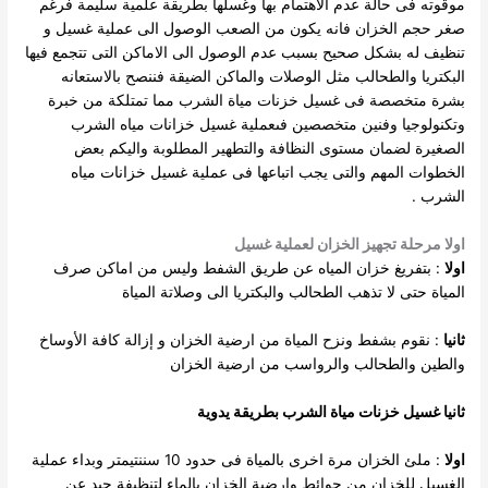
موقوته فى حالة عدم الاهتمام بها وغسلها بطريقة علمية سليمة فرغم
صغر حجم الخزان فانه يكون من الصعب الوصول الى عملية غسيل و
تنظيف له بشكل صحيح بسبب عدم الوصول الى الاماكن التى تتجمع فيها
البكتريا والطحالب مثل الوصلات والماكن الضيقة فننصح بالاستعانه
بشرة متخصصة فى غسيل خزنات مياة الشرب مما تمتلكة من خبرة
وتكنولوجيا وفنين متخصصين فىعملية غسيل خزانات مياه الشرب
الصغيرة لضمان مستوى النظافة والتطهير المطلوبة واليكم بعض
الخطوات المهم والتى يجب اتباعها فى عملية غسيل خزانات مياه
الشرب .
اولا مرحلة تجهيز الخزان لعملية غسيل
اولا
: بتفريغ خزان المياه عن طريق الشفط وليس من اماكن صرف
المياة حتى لا تذهب الطحالب والبكتريا الى وصلاتة المياة
ثانيا
: نقوم بشفط ونزح المياة من ارضية الخزان و إزالة كافة الأوساخ
والطين والطحالب والرواسب من ارضية الخزان
ثانيا غسيل خزنات مياة الشرب بطريقة يدوية
اولا
: ملئ الخزان مرة اخرى بالمياة فى حدود 10 سننتيمتر وبداء عملية
الغسيل للخزان من حوائط وارضية الخزان بالماء لتنظيفة جيد عن