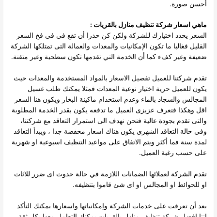
أحسن صورة.
ماهي اسعار شركة تنظيف منازل بالقريات :
السعر يحدد اختيارك للشركة ولكن كن حذرا أن تقع في في فخ السعر
القليل فغالبا ما تكون الإمكانيات والمعدات والعمالة التى تمتلكها الشركة
ضعيفة وغير كفء كما أن الخدمة التي تقدمها تكون سطحية وغير متقنة.
تقدم شركتنا للعميل تفصيل الاسعار بالمواد المستخدمة والمعدات حيث
يكون للعميل حرية اختيار نوعية المعدات فمثلا يمكنك طلب غسيل
المجالس والسجاد بالماء وعدم استخدام ماكينة البخار ويكون هنا السعر
اقل وهكذا فتعرف عزيزى العميل ما تدفعه يكون بقدر الخدمة المطلوبة
والتى تقدم بجودة عالية فنحن نهدف الى استمرار التعاقد مع شركتنا،
وفي حالة التعاقد الشهري يكون هناك اسعار مخفضة جدا ، ويبدأ التعاقد
لمدة سنة فما أكثر ويتم الاتفاق على مواعيد التنظيف اسبوعية او شهرية
على حسب رغبة العميل.
تقدم الشركة لعملائها الضمانات اللازمة في حالة حدوث اى ضرر للاثاث
او للحوائط او المجالس او اى شئ قاموا بتنظيفه.
بعد أن تعرفت على خدمات الشركة وإمكانياتها واسعارها يمكنك التأكد
اننا افضل شركة تنظيف منازل بالقريات يمكنك التعامل معها بكل ثقة